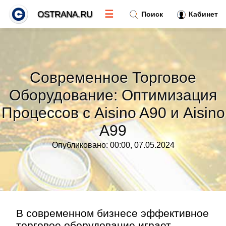
☰
OSTRANA.RU
Поиск
Кабинет
Новости
»
Современное Торговое
Тренды новостей
»
Оборудование: Оптимизация
Процессов с Aisino A90 и Aisino
Рубрики
»
A99
Правила
»
Опубликовано: 00:00, 07.05.2024
Контакт
»
В современном бизнесе эффективное
торговое оборудование играет