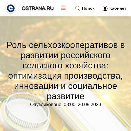
☰
OSTRANA.RU
Поиск
Кабинет
Новости
»
Роль сельхозкооперативов в
Тренды новостей
»
развитии российского
сельского хозяйства:
Рубрики
»
оптимизация производства,
Правила
инновации и социальное
»
развитие
Контакт
»
Опубликовано: 08:00, 20.09.2023