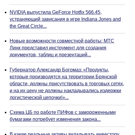
NVIDIA выпустила GeForce Hotfix 566.45,
устраняющий зависания в игре Indiana Jones and
the Great Circle...
Новые возможности совместной работы: МТС
Линк представил инструмент для создания
документов, таблиц и презентаций...
Губернатор Александр Богомаз: «Продукты,
которые производятся на территории Брянской
области, должны присутствовать в торговых сетях,
и на их цену не должны накладывались издержки
логистической цепочки!»...
Схема ЦБ по работе ПИФов с замороженными
бумагами потребует изменения закона...
В какие реальные активы вкладывать инвестору...