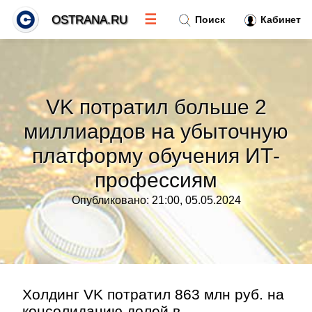
☰
OSTRANA.RU
Поиск
Кабинет
Новости
»
VK потратил больше 2
Тренды новостей
»
миллиардов на убыточную
платформу обучения ИТ-
Рубрики
»
профессиям
Правила
»
Опубликовано: 21:00, 05.05.2024
Контакт
»
Холдинг VK потратил 863 млн руб. на
консолидацию долей в