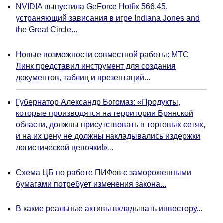
NVIDIA выпустила GeForce Hotfix 566.45,
устраняющий зависания в игре Indiana Jones and
the Great Circle...
Новые возможности совместной работы: МТС
Линк представил инструмент для создания
документов, таблиц и презентаций...
Губернатор Александр Богомаз: «Продукты,
которые производятся на территории Брянской
области, должны присутствовать в торговых сетях,
и на их цену не должны накладывались издержки
логистической цепочки!»...
Схема ЦБ по работе ПИФов с замороженными
бумагами потребует изменения закона...
В какие реальные активы вкладывать инвестору...