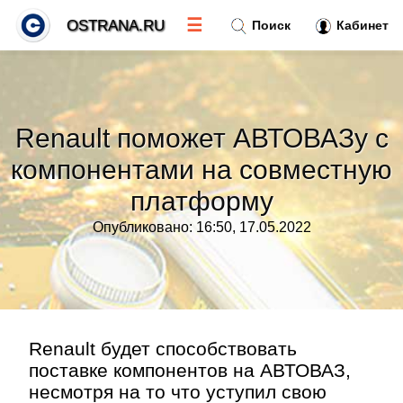
☰
OSTRANA.RU
Поиск
Кабинет
Новости
»
Renault поможет АВТОВАЗу с
Тренды новостей
»
компонентами на совместную
платформу
Рубрики
»
Опубликовано: 16:50, 17.05.2022
Правила
»
Контакт
»
Renault будет способствовать
поставке компонентов на АВТОВАЗ,
несмотря на то что уступил свою