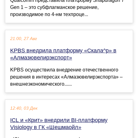
Qualcomm представила платформу Snapdragon 7
Gen 1 – это субфлагманское решение,
производимое по 4-нм техпроце...
21:00, 27 Авг
KPBS внедрила платформу «Скала^р» в
«Алмазювелирэкспорт»
KPBS осуществила внедрение отечественного
решения в интересах «Алмазювелирэкспорта» –
внешнеэкономического......
12:40, 03 Дек
ICL и «Крит» внедрили BI-платформу
Visiology в ГК «Шешмаойл»