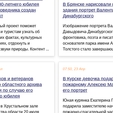
00-летнего юбилея
В Брянске нарисовали 
поведника создан
здания портрет Валент
кт
Динабургского
ый проект поможет
Изображение портрета Ва
и туристам узнать об
Давыдовича Динабургско
их фактах, культурных
фронтовика, поэта и писат
ях, отдохнуть и
основателя парка имени А
звуки природы. Контент ...
Толстого стало завершающ
юл
07:50, 23 Апр
ков и ветеранов
В Курске девочка пода
 областного архива
пожарному Алексею М
и по случаю его
его портрет
го юбилея
Юная курянка Екатерина 
 в Хрустальном зале
подарила заместителю на
тва области 20 июля
пожарно-спасательной част