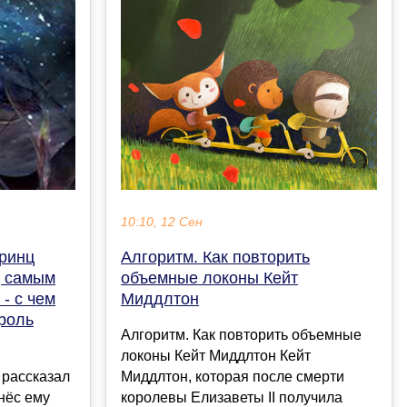
10:10, 12 Сен
Алгоритм. Как повторить
принц
объемные локоны Кейт
д самым
Миддлтон
- с чем
роль
Алгоритм. Как повторить объемные
локоны Кейт Миддлтон Кейт
Миддлтон, которая после смерти
 рассказал
королевы Елизаветы II получила
нёс ему