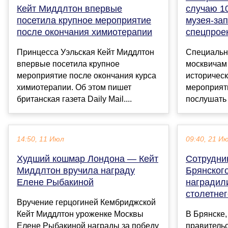
Кейт Миддлтон впервые
случаю 1
посетила крупное мероприятие
музея-за
после окончания химиотерапии
спецпрое
Принцесса Уэльская Кейт Миддлтон
Специальн
впервые посетила крупное
москвичам 
мероприятие после окончания курса
историческ
химиотерапии. Об этом пишет
мероприяти
британская газета Daily Mail....
послушать 
14:50, 11 Июл
09:40, 21 И
Худший кошмар Лондона — Кейт
Сотрудни
Миддлтон вручила награду
Брянского
Елене Рыбакиной
наградил
столетне
Вручение герцогиней Кембриджской
Кейт Миддлтон уроженке Москвы
В Брянске,
Елене Рыбакиной награды за победу
правительс