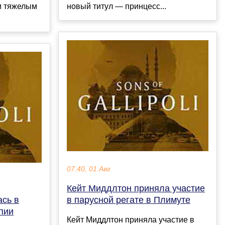
новый титул — принцесс...
ым тяжелым
07:40, 01 Авг
Кейт Миддлтон приняла участие
в парусной регате в Плимуте
ась в
пии
Кейт Миддлтон приняла участие в