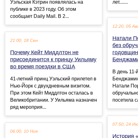
Уэльская Кэтрин появлялась на
лет.......
публике в 2023 году. Об этом
сообщает Daily Mail. В 2...
12:20, 05 Ав
Натали П
21:00, 18 Сен
без обруч
Почему Кейт Миддлтон не
годовщин
присоединится к принцу Уильяму
Бенджам
во время поездки в США
В день 11-
41-летний принц Уэльский прилетел в
Бенджамино
Нью-Йорк с двухдневным визитом.
Натали По
При этом Кейт Миддлтон осталась в
обручально
Великобритании. У Уильяма назначен
посетила с
ряд мероприя...
07:50, 24 И
06:00, 10 Ноя
История 