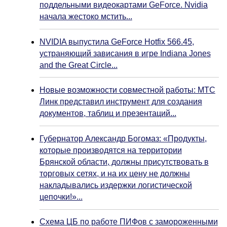
поддельными видеокартами GeForce. Nvidia
начала жестоко мстить...
NVIDIA выпустила GeForce Hotfix 566.45,
устраняющий зависания в игре Indiana Jones
and the Great Circle...
Новые возможности совместной работы: МТС
Линк представил инструмент для создания
документов, таблиц и презентаций...
Губернатор Александр Богомаз: «Продукты,
которые производятся на территории
Брянской области, должны присутствовать в
торговых сетях, и на их цену не должны
накладывались издержки логистической
цепочки!»...
Схема ЦБ по работе ПИФов с замороженными