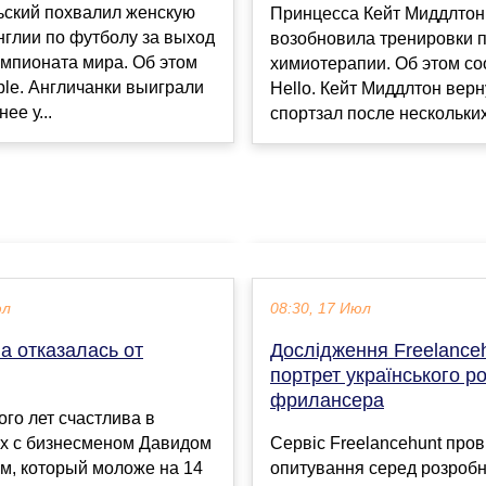
ьский похвалил женскую
Принцесса Кейт Миддлтон
глии по футболу за выход
возобновила тренировки 
мпионата мира. Об этом
химиотерапии. Об этом с
le. Англичанки выиграли
Hello. Кейт Миддлтон верн
ее у...
спортзал после нескольких
юл
08:30, 17 Июл
а отказалась от
Дослідження Freelanceh
портрет українського р
фрилансера
го лет счастлива в
х с бизнесменом Давидом
Сервіс Freelancehunt прові
м, который моложе на 14
опитування серед розробн