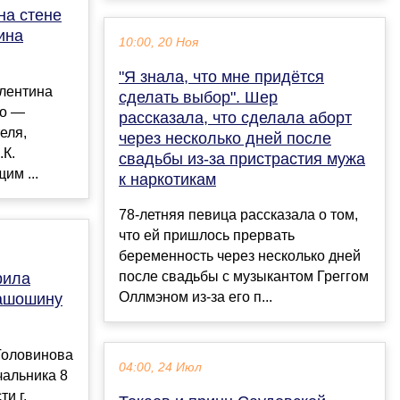
на стене
ина
10:00, 20 Ноя
"Я знала, что мне придётся
лентина
сделать выбор". Шер
го —
рассказала, что сделала аборт
еля,
через несколько дней после
.К.
свадьбы из-за пристрастия мужа
им ...
к наркотикам
78-летняя певица рассказала о том,
что ей пришлось прервать
беременность через несколько дней
после свадьбы с музыкантом Греггом
рила
Оллмэном из-за его п...
ашошину
Головинова
04:00, 24 Июл
чальника 8
и г.