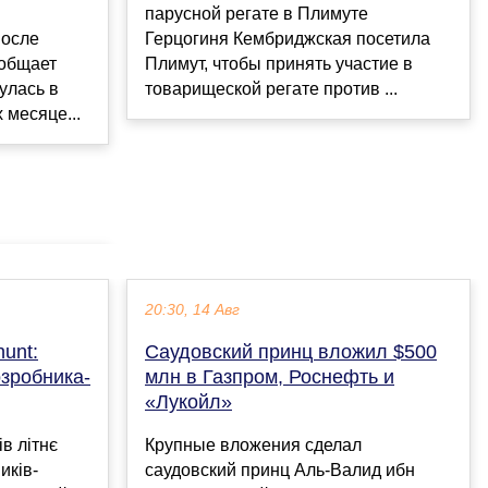
парусной регате в Плимуте
Герцогиня Кембриджская посетила
после
Плимут, чтобы принять участие в
ообщает
товарищеской регате против ...
улась в
 месяце...
20:30, 14 Авг
unt:
Саудовский принц вложил $500
озробника-
млн в Газпром, Роснефть и
«Лукойл»
в літнє
Крупные вложения сделал
иків-
саудовский принц Аль-Валид ибн