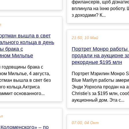
фрилансерів, щоб дізнатис
вплинула на їхню роботу. 
з доходами? К...
г
ортман вышла в свет
21:50, 10 Май
ального кольца в день
ы брака с
Портрет Монро работы
ином Мильпье
продали на аукционе з
рекордные $195 млн
й годовщины брака с
м Мильпье, 4 августа,
Портрет Мэрилин Монро S
ртман вышла в свет без
Blue Marilyn работы амер
го кольца.Актриса
Энди Уорхола продан на 
аммит основанного...
Christie's за $195 млн, со
аукционный дом. Эта с...
юл
07:00, 04 Окт
«Коломенского» – по