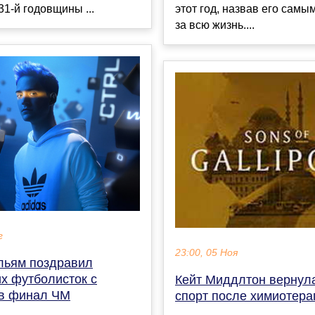
31-й годовщины ...
этот год, назвав его сам
за всю жизнь....
г
23:00, 05 Ноя
льям поздравил
х футболисток с
Кейт Миддлтон вернул
в финал ЧМ
спорт после химиотера