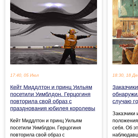
18:30, 18 Де
17:40, 05 Июл
Заказчики
Кейт Миддлтон и принц Уильям
обнаружи
посетили Уимблдон. Герцогиня
случаю г
повторила свой образ с
празднования юбилея королевы
Заказчики
положения
Кейт Миддлтон и принц Уильям
себя. Об э
посетили Уимблдон. Герцогиня
наблюдавш
повторила свой образ с