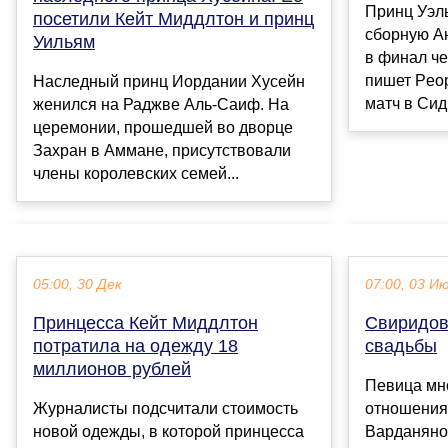
Принц Уэл
посетили Кейт Миддлтон и принц
сборную Ан
Уильям
в финал че
пишет Peop
Наследный принц Иордании Хусейн
матч в Сидн
женился на Раджве Аль-Саиф. На
церемонии, прошедшей во дворце
Захран в Аммане, присутствовали
члены королевских семей...
05:00, 30 Дек
07:00, 03 И
Принцесса Кейт Миддлтон
Свиридов
потратила на одежду 18
свадьбы
миллионов рублей
Певица мно
Журналисты подсчитали стоимость
отношения
новой одежды, в которой принцесса
Варданяно