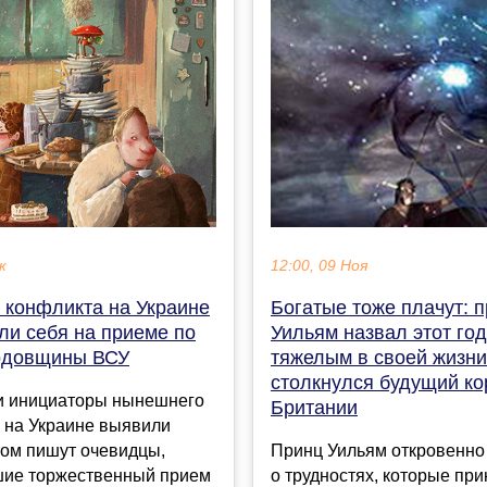
к
12:00, 09 Ноя
 конфликта на Украине
Богатые тоже плачут: 
ли себя на приеме по
Уильям назвал этот го
одовщины ВСУ
тяжелым в своей жизни 
столкнулся будущий ко
 и инициаторы нынешнего
Британии
 на Украине выявили
том пишут очевидцы,
Принц Уильям откровенно
ие торжественный прием
о трудностях, которые при