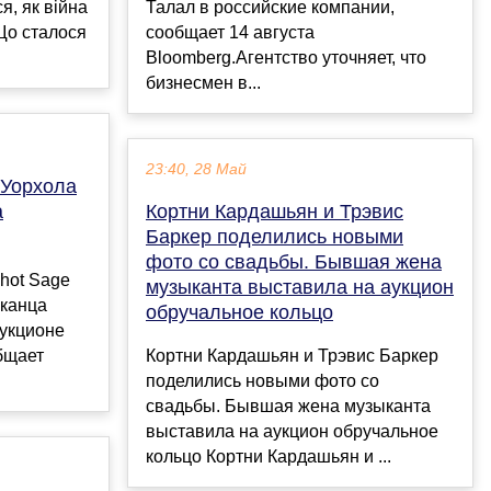
я, як війна
Талал в российские компании,
Що сталося
сообщает 14 августа
Bloomberg.Агентство уточняет, что
бизнесмен в...
23:40, 28 Май
 Уорхола
а
Кортни Кардашьян и Трэвис
Баркер поделились новыми
фото со свадьбы. Бывшая жена
hot Sage
музыканта выставила на аукцион
иканца
обручальное кольцо
аукционе
общает
Кортни Кардашьян и Трэвис Баркер
поделились новыми фото со
свадьбы. Бывшая жена музыканта
выставила на аукцион обручальное
кольцо Кортни Кардашьян и ...