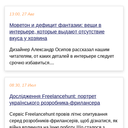
13:00, 27 Авг
Моветон и дефицит фантазии: вещи в
интерьере, которые выдают отсутствие
вкуса у хозяина
Дизайнер Александр Осипов рассказал нашим
читателям, от каких деталей в интерьере следует
срочно избавиться....
08:30, 17 Июл
Дослідження Freelancehunt: портрет
українського розробника-фрилансера
Сервіс Freelancehunt провів літнє опитування
серед розробників-фрилансерів, щоб дізнатися, як
війна вплинула на їхню роботу. Що сталося з