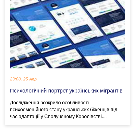
23:00, 25 Апр
Психологічний портрет українських мігрантів
Дослідження розкрило особливості
психоемоційного стану українських біженців під
час адаптації у Сполученому Королівстві....