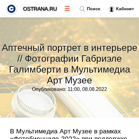
☰
OSTRANA.RU
Поиск
Кабинет
Новости
»
Аптечный портрет в интерьере
Тренды новостей
»
// Фотографии Габриэле
Галимберти в Мультимедиа
Рубрики
»
Арт Музее
Правила
»
Опубликовано: 11:00, 08.08.2022
Контакт
»
В Мультимедиа Арт Музее в рамках
«Фотобиеннале-2022» при поддержке