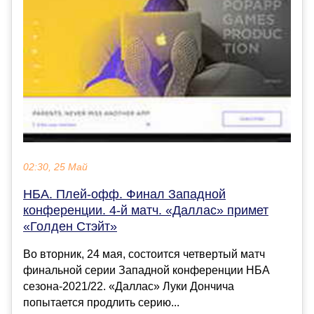
02:30, 25 Май
НБА. Плей-офф. Финал Западной
конференции. 4-й матч. «Даллас» примет
«Голден Стэйт»
Во вторник, 24 мая, состоится четвертый матч
финальной серии Западной конференции НБА
сезона-2021/22. «Даллас» Луки Дончича
попытается продлить серию...