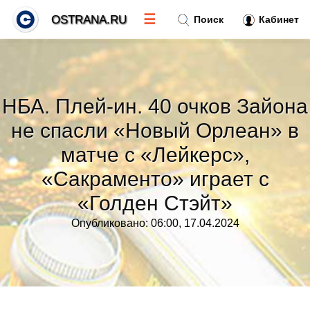
☰
OSTRANA.RU
Поиск
Кабинет
Новости
»
НБА. Плей-ин. 40 очков Зайона
Тренды новостей
»
не спасли «Новый Орлеан» в
матче с «Лейкерс»,
Рубрики
»
«Сакраменто» играет с
Правила
»
«Голден Стэйт»
Опубликовано: 06:00, 17.04.2024
Контакт
»