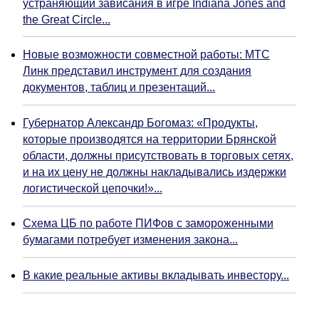
устраняющий зависания в игре Indiana Jones and
the Great Circle...
Новые возможности совместной работы: МТС
Линк представил инструмент для создания
документов, таблиц и презентаций...
Губернатор Александр Богомаз: «Продукты,
которые производятся на территории Брянской
области, должны присутствовать в торговых сетях,
и на их цену не должны накладывались издержки
логистической цепочки!»...
Схема ЦБ по работе ПИФов с замороженными
бумагами потребует изменения закона...
В какие реальные активы вкладывать инвестору...