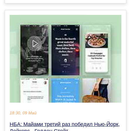
18:30, 09 Май
НБА: Майами третий раз победил Нью-Йорк,
Лейкерс - Голден Стейт