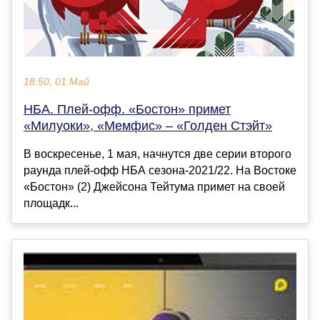
18:50, 01 Май
НБА. Плей-офф. «Бостон» примет
«Милуоки», «Мемфис» – «Голден Стэйт»
В воскресенье, 1 мая, начнутся две серии второго
раунда плей-офф НБА сезона-2021/22. На Востоке
«Бостон» (2) Джейсона Тейтума примет на своей
площадк...