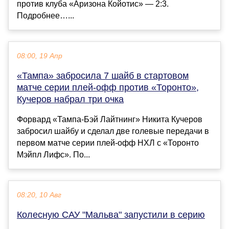
против клуба «Аризона Койотис» — 2:3.
Подробнее…...
08:00, 19 Апр
«Тампа» забросила 7 шайб в стартовом
матче серии плей-офф против «Торонто»,
Кучеров набрал три очка
Форвард «Тампа-Бэй Лайтнинг» Никита Кучеров
забросил шайбу и сделал две голевые передачи в
первом матче серии плей-офф НХЛ с «Торонто
Мэйпл Лифс». По...
08:20, 10 Авг
Колесную САУ "Мальва" запустили в серию