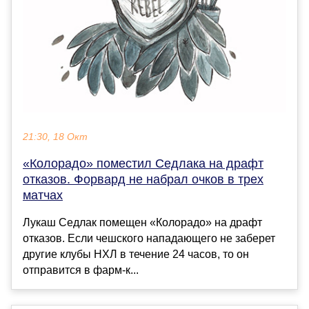
21:30, 18 Окт
«Колорадо» поместил Седлака на драфт
отказов. Форвард не набрал очков в трех
матчах
Лукаш Седлак помещен «Колорадо» на драфт
отказов. Если чешского нападающего не заберет
другие клубы НХЛ в течение 24 часов, то он
отправится в фарм-к...