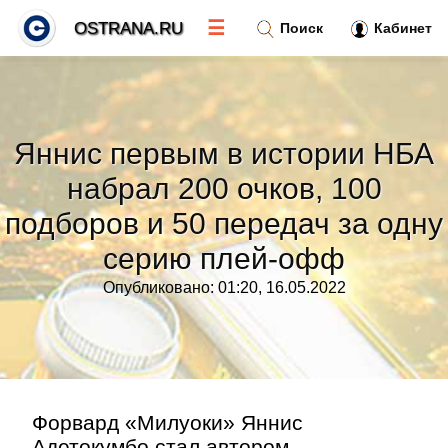
☰
OSTRANA.RU
Поиск
Кабинет
Новости
»
Яннис первым в истории НБА
Тренды новостей
»
набрал 200 очков, 100
подборов и 50 передач за одну
Рубрики
»
серию плей-офф
Правила
»
Опубликовано: 01:20, 16.05.2022
Контакт
»
Форвард «Милуоки» Яннис
Адетокумбо стал автором