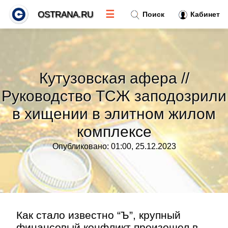
☰
OSTRANA.RU
Поиск
Кабинет
Новости
»
Кутузовская афера //
Тренды новостей
»
Руководство ТСЖ заподозрили
в хищении в элитном жилом
Рубрики
»
комплексе
Правила
»
Опубликовано: 01:00, 25.12.2023
Контакт
»
Как стало известно “Ъ”, крупный
финансовый конфликт произошел в