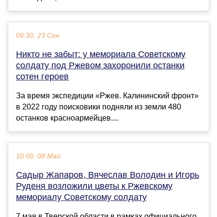
09:30, 23 Сен
Никто не забыт: у мемориала Советскому
солдату под Ржевом захоронили останки
сотен героев
За время экспедиции «Ржев. Калининский фронт»
в 2022 году поисковики подняли из земли 480
останков красноармейцев....
10:00, 08 Май
Садыр Жапаров, Вячеслав Володин и Игорь
Руденя возложили цветы к Ржевскому
мемориалу Советскому солдату
7 мая в Тверской области в рамках официального