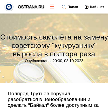
☰
OSTRANA.RU
Поиск
Кабинет
Новости
»
Стоимость самолёта на замену
Тренды новостей
»
советскому "кукурузнику"
выросла в полтора раза
Рубрики
»
Опубликовано: 20:00, 08.10.2023
Правила
»
Контакт
»
Полпред Трутнев поручил
разобраться в ценообразовании и
сделать "Байкал" более доступным за