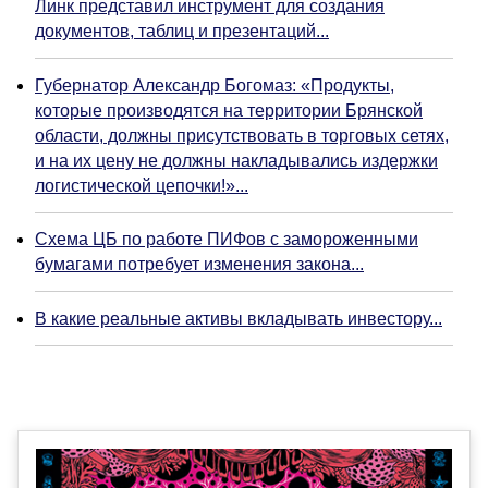
Линк представил инструмент для создания
документов, таблиц и презентаций...
Губернатор Александр Богомаз: «Продукты,
которые производятся на территории Брянской
области, должны присутствовать в торговых сетях,
и на их цену не должны накладывались издержки
логистической цепочки!»...
Схема ЦБ по работе ПИФов с замороженными
бумагами потребует изменения закона...
В какие реальные активы вкладывать инвестору...