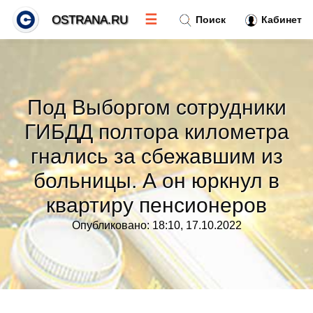
☰
OSTRANA.RU
Поиск
Кабинет
Новости
»
Под Выборгом сотрудники
Тренды новостей
»
ГИБДД полтора километра
гнались за сбежавшим из
Рубрики
»
больницы. А он юркнул в
Правила
квартиру пенсионеров
»
Опубликовано: 18:10, 17.10.2022
Контакт
»