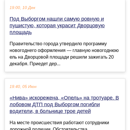
19:00, 10 Дек
Под Выборгом нашли самую ровную и
пушистую, которая украсит Дворцовую
площадь
Правительство города утвердило программу
новогоднего оформления — главную новогоднюю
ель на Дворцовой площади решили зажигать 20
декабря. Приедет дер...
19:40, 05 Июн
«Нива» искорежена, «Опель» на тротуаре. В
лобовом ДТП под Выборгом погибли
водители, в больнице трое детей
На месте происшествия работают сотрудники
дорожной полиции. Обстоятельства