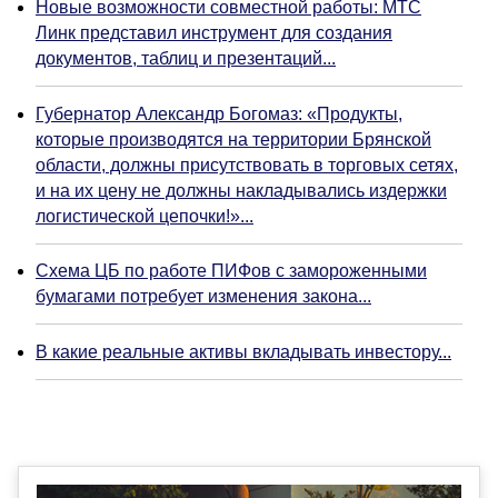
Новые возможности совместной работы: МТС
Линк представил инструмент для создания
документов, таблиц и презентаций...
Губернатор Александр Богомаз: «Продукты,
которые производятся на территории Брянской
области, должны присутствовать в торговых сетях,
и на их цену не должны накладывались издержки
логистической цепочки!»...
Схема ЦБ по работе ПИФов с замороженными
бумагами потребует изменения закона...
В какие реальные активы вкладывать инвестору...