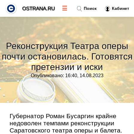
☰
OSTRANA.RU
Поиск
Кабинет
Новости
»
Реконструкция Театра оперы
Тренды новостей
»
почти остановилась. Готовятся
претензии и иски
Рубрики
»
Опубликовано: 16:40, 14.08.2023
Правила
»
Контакт
»
Губернатор Роман Бусаргин крайне
недоволен темпами реконструкции
Саратовского театра оперы и балета.