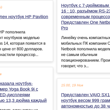
Ноутбук с 7-дюймовым
ай
16 : 10, разъёмом RS-2
ен ноутбук HP Pavilion
современным процессо
Представлен One Netb
Pro
HP пополнила
нт ноутбуков моделью
Линейку очень компактны
us 14, которая появится в
мобильных ПК компании 
 цене от 800 долларов.
Netbook пополнила модель
настили процессор...
не самым обычным
позиционированием. Прои
говорит, что э...
в
казала ноутбук-
15:00, 19 Ноя
ер Yoga Book 9i с
ED-дисплеями
Представлен VAIO SX1
ью 13,3 дюйма каждый
ноутбук весом 999 грам
автономностью до 38 ч