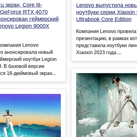
ц экран, Core i9-
Lenovo выпустила нов
 GeForce RTX 4070
ноутбуки серии Xiaoxin 
нонсирован геймерский
Ultrabook Core Edition
enovo Legion 9000X
Компания Lenovo провела 
презентацию, в рамках ко
 компания Lenovo
представила ноутбуки лин
о анонсировала новый
Xiaoxin 2023 года....
ймерский ноутбук Legion
. В базовой версии
ся 16-дюймовый экран...