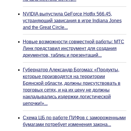
NVIDIA выпустила GeForce Hotfix 566.45,
устраняющий зависания в игре Indiana Jones
and the Great Circle...
Новые возможности совместной работы: МТС
Линк представил инструмент для создания
документов, таблиц и презентаций...
Губернатор Александр Богомаз: «Продукты,
которые производятся на территории
Брянской области, должны присутствовать в
торговых сетях, и на их цену не должны
накладывались издержки логистической
цепочки!»...
Схема ЦБ по работе ПИФов с замороженными
бумагами потребует изменения закона...