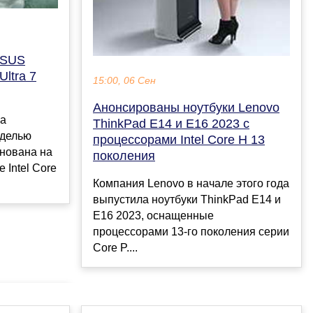
ASUS
Ultra 7
15:00, 06 Сен
Анонсированы ноутбуки Lenovo
а
ThinkPad E14 и E16 2023 с
оделью
процессорами Intel Core H 13
снована на
поколения
 Intel Core
Компания Lenovo в начале этого года
выпустила ноутбуки ThinkPad E14 и
E16 2023, оснащенные
процессорами 13-го поколения серии
Core P....