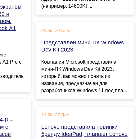
(например, 14600K) ...
 экраном
32 и
ром.
ook A1
00:50, 26 Окт
Представлен мини-ПК Windows
х
Dev Kit 2023
One
 A1 Pro с
Компания Microsoft представила
мини-ПК Windows Dev Kit 2023,
зводитель
который, как можно понять из
названия, предназначен для
разработчиков Windows 11 под пла...
10:50, 27 Дек
4-R –
м с
Lenovo представила новинки
асов
бренду IdeaPad, планшет Lenovo