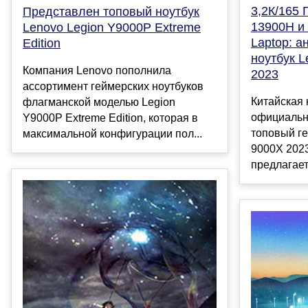
3,2К/165 Г
Представлен топовый ноутбук
13900H и
Lenovo Legion Y9000P Extreme
Laptop: а
Edition
ноутбук L
Компания Lenovo пополнила
2023
ассортимент геймерских ноутбуков
Китайская
флагманской моделью Legion
официальн
Y9000P Extreme Edition, которая в
топовый ге
максимальной конфигурации пол...
9000X 2023
предлагает