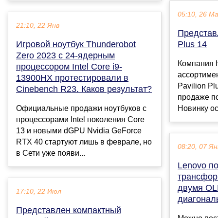
05:10, 26 М
21:10, 22 Янв
Представл
Игровой ноутбук Thunderobot
Plus 14
Zero 2023 с 24-ядерным
Компания 
процессором Intel Core i9-
ассортиме
13900HX протестировали в
Pavilion Pl
Cinebench R23. Каков результат?
продаже по
Официальные продажи ноутбуков с
Новинку ос
процессорами Intel поколения Core
13 и новыми dGPU Nvidia GeForce
RTX 40 стартуют лишь в феврале, но
08:20, 07 Ян
в Сети уже появи...
Lenovo по
трансформ
двумя OL
17:10, 22 Июл
диагонал
Представлен компактный