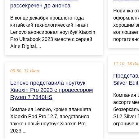
рассекречен до анонса
Новинка о
В конце декабря прошлого года
оформлени
китайский технологический гигант
хорошим э
Lenovo анонсировал ноутбук Xiaoxin
воплощает
Pro Ultrabook 2023 вместе с серией
портативно
Air и Digital....
11:10, 18 И
09:50, 31 Июл
Представ
Lenovo представила ноутбук
Silver Edit
Xiaoxin Pro 2023 с процессором
Компания 
Ryzen 7 7840HS
ассортиме
Компания Lenovo, кроме планшета
беззеркал
Xiaoxin Pad Pro 12.7, представила
SL2 Silver 
также новый ноутбук Xiaoxin Pro
ограниченн
2023....