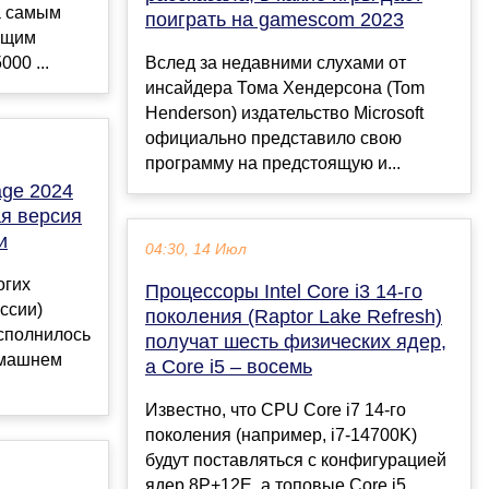
а самым
поиграть на gamescom 2023
ющим
00 ...
Вслед за недавними слухами от
инсайдера Тома Хендерсона (Tom
Henderson) издательство Microsoft
официально представило свою
программу на предстоящую и...
age 2024
ая версия
и
04:30, 14 Июл
огих
Процессоры Intel Core i3 14-го
оссии)
поколения (Raptor Lake Refresh)
исполнилось
получат шесть физических ядер,
домашнем
а Core i5 – восемь
Известно, что CPU Core i7 14-го
поколения (например, i7-14700K)
будут поставляться с конфигурацией
ядер 8P+12E, а топовые Core i5