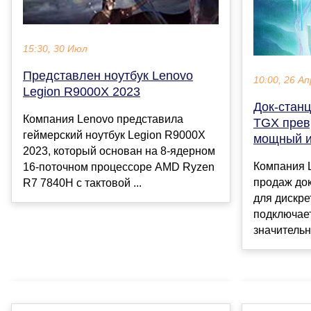
15:30, 30 Июл
Представлен ноутбук Lenovo
10:00, 26 Ап
Legion R9000X 2023
Док-станц
Компания Lenovo представила
TGX прев
геймерский ноутбук Legion R9000X
мощный и
2023, который основан на 8-ядерном
Компания L
16-поточном процессоре AMD Ryzen
продаж до
R7 7840H с тактовой ...
для дискре
подключает
значительн