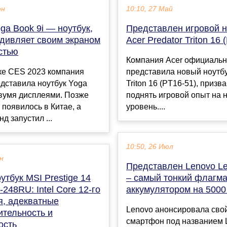
юн
10:10, 27 Май
ga Book 9i — ноутбук,
Представлен игровой н
удивляет своим экраном
Acer Predator Triton 16 
стью
Компания Acer официаль
ке CES 2023 компания
представила новый ноутбу
дставила ноутбук Yoga
Triton 16 (PT16-51), призв
двумя дисплеями. Позже
поднять игровой опыт на 
 появилось в Китае, а
уровень....
д запустил ...
10:50, 26 Июл
ен
Представлен Lenovo Le
утбук MSI Prestige 14
– самый тонкий флагма
248RU: Intel Core 12-го
аккумулятором на 5000
я, адекватные
Lenovo анонсировала сво
ительность и
смартфон под названием 
ость