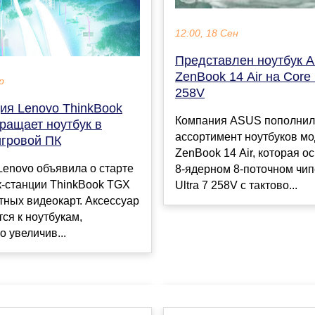
12:00, 18 Сен
Представлен ноутбук 
ZenBook 14 Air на Core 
р
258V
ия Lenovo ThinkBook
Компания ASUS пополнил
ращает ноутбук в
ассортимент ноутбуков м
гровой ПК
ZenBook 14 Air, которая о
enovo объявила о старте
8-ядерном 8-поточном чипе
к-станции ThinkBook TGX
Ultra 7 258V с тактово...
тных видеокарт. Аксессуар
ся к ноутбукам,
о увеличив...