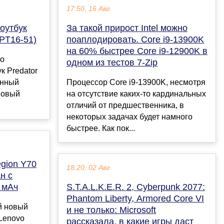
17:50, 16 Авг
оутбук
За такой прирост Intel можно
(PT16-51)
поаплодировать. Core i9-13900K
на 60% быстрее Core i9-12900K в
но
одном из тестов 7-Zip
к Predator
анный
Процессор Core i9-13900K, несмотря
новый
на отсутствие каких-то кардинальных
отличий от предшественника, в
некоторых задачах будет намного
быстрее. Как пок...
gion Y70
18:20, 02 Авг
н с
 мАч
S.T.A.L.K.E.R. 2, Cyberpunk 2077:
Phantom Liberty, Armored Core VI
й новый
и не только: Microsoft
Lenovo
рассказала, в какие игры даст