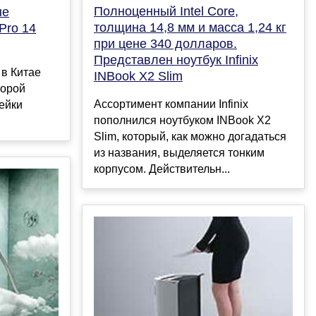
Полноценный Intel Core,
ые
толщина 14,8 мм и масса 1,24 кг
Pro 14
при цене 340 долларов.
Представлен ноутбук Infinix
в Китае
INBook X2 Slim
торой
Ассортимент компании Infinix
ейки
пополнился ноутбуком INBook X2
Slim, который, как можно догадаться
из названия, выделяется тонким
корпусом. Действительн...