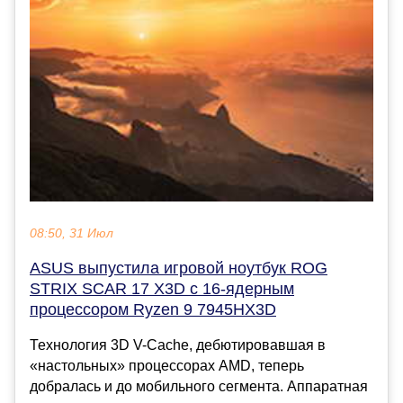
08:50, 31 Июл
ASUS выпустила игровой ноутбук ROG
STRIX SCAR 17 X3D с 16-ядерным
процессором Ryzen 9 7945HX3D
Технология 3D V-Cache, дебютировавшая в
«настольных» процессорах AMD, теперь
добралась и до мобильного сегмента. Аппаратная