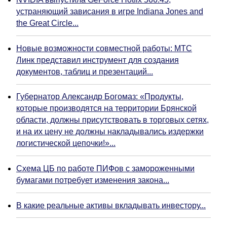
устраняющий зависания в игре Indiana Jones and
the Great Circle...
Новые возможности совместной работы: МТС
Линк представил инструмент для создания
документов, таблиц и презентаций...
Губернатор Александр Богомаз: «Продукты,
которые производятся на территории Брянской
области, должны присутствовать в торговых сетях,
и на их цену не должны накладывались издержки
логистической цепочки!»...
Схема ЦБ по работе ПИФов с замороженными
бумагами потребует изменения закона...
В какие реальные активы вкладывать инвестору...