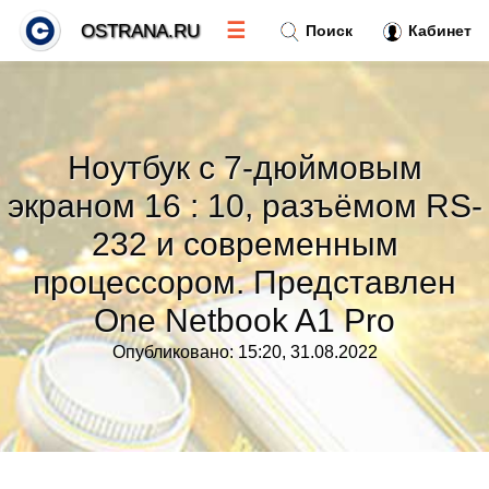
☰
OSTRANA.RU
Поиск
Кабинет
Новости
»
Ноутбук с 7-дюймовым
Тренды новостей
»
экраном 16 : 10, разъёмом RS-
232 и современным
Рубрики
»
процессором. Представлен
Правила
One Netbook A1 Pro
»
Опубликовано: 15:20, 31.08.2022
Контакт
»