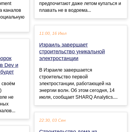
pment
предпочитают даже летом купаться и
а каналов
плавать не в водоема...
 социальную
11:00, 16 Июл
Израиль завершает
строительство уникальной
борок
электростанции
в Dev и
В Израиле завершается
 будет
строительство первой
в своём
электростанции, работающей на
)
энергии волн. Об этом сегодня, 14
еле не
июля, сообщает SHARQ Analytics....
ьных
алов...
22:30, 03 Сен
Строительство дома из