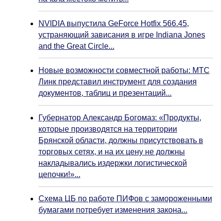
NVIDIA выпустила GeForce Hotfix 566.45,
устраняющий зависания в игре Indiana Jones
and the Great Circle...
Новые возможности совместной работы: МТС
Линк представил инструмент для создания
документов, таблиц и презентаций...
Губернатор Александр Богомаз: «Продукты,
которые производятся на территории
Брянской области, должны присутствовать в
торговых сетях, и на их цену не должны
накладывались издержки логистической
цепочки!»...
Схема ЦБ по работе ПИФов с замороженными
бумагами потребует изменения закона...