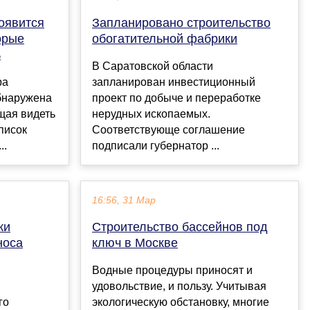
оявится
Запланировано строительство
орые
обогатительной фабрики
ь
В Саратовской области
ра
запланирован инвестиционный
бнаружена
проект по добыче и переработке
щая видеть
нерудных ископаемых.
писок
Соответствующе соглашение
..
подписали губернатор ...
16:56, 31 Мар
ки
Строительство бассейнов под
носа
ключ в Москве
Водные процедуры приносят и
удовольствие, и пользу. Учитывая
го
экологическую обстановку, многие