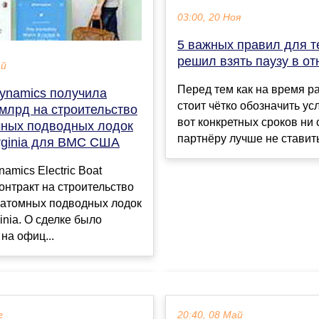
03:00, 20 Ноя
5 важных правил для те
решил взять паузу в о
ай
Перед тем как на время ра
Dynamics получила
стоит чётко обозначить ус
млрд на строительство
вот конкретных сроков ни 
мных подводных лодок
партнёру лучше не ставить.
irginia для ВМС США
amics Electric Boat
онтракт на строительство
 атомных подводных лодок
inia. О сделке было
на офиц...
г
20:40, 08 Май