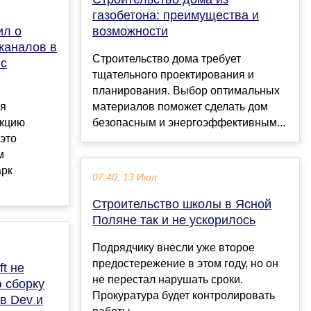
газобетона: преимущества и
ил о
возможности
каналов в
Строительство дома требует
 с
тщательного проектирования и
планирования. Выбор оптимальных
ся
материалов поможет сделать дом
нкцию
безопасным и энергоэффективным...
это
м
арк
07:40, 13 Июл
Строительство школы в Ясной
Поляне так и не ускорилось
Подрядчику внесли уже второе
предостережение в этом году, но он
ft не
не перестал нарушать сроки.
 сборку
Прокуратура будет контролировать
в Dev и