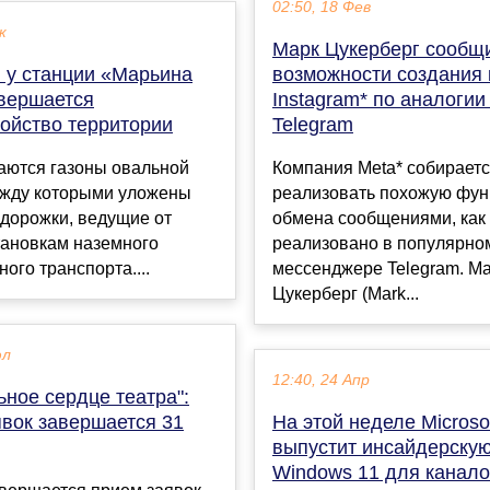
02:50, 18 Фев
к
Марк Цукерберг сообщ
: у станции «Марьина
возможности создания 
вершается
Instagram* по аналогии
ройство территории
Telegram
аются газоны овальной
Компания Meta* собирает
жду которыми уложены
реализовать похожую фу
дорожки, ведущие от
обмена сообщениями, как 
тановкам наземного
реализовано в популярно
ого транспорта....
мессенджере Telegram. М
Цукерберг (Mark...
юл
12:40, 24 Апр
ное сердце театра":
явок завершается 31
На этой неделе Microso
выпустит инсайдерскую
Windows 11 для канало