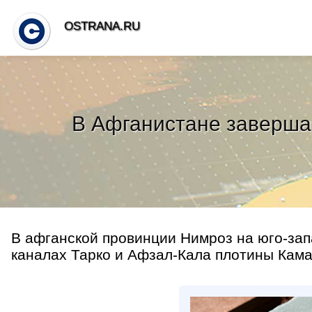
OSTRANA.RU
В Афганистане заверша
В афганской провинции Нимроз на юго-за
каналах Тарко и Афзал-Кала плотины Камал