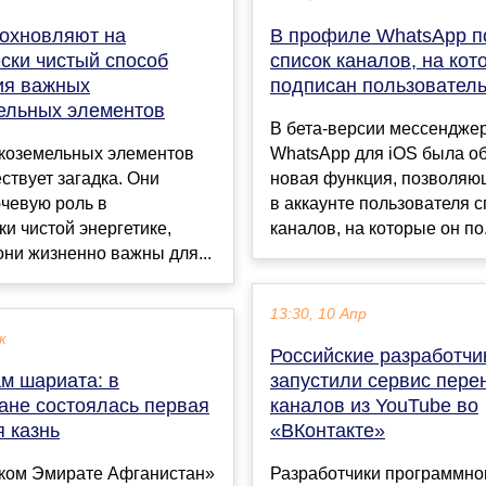
охновляют на
В профиле WhatsApp п
ски чистый способ
список каналов, на кот
ия важных
подписан пользовател
ельных элементов
В бета-версии мессендже
дкоземельных элементов
WhatsApp для iOS была о
ствует загадка. Они
новая функция, позволяю
чевую роль в
в аккаунте пользователя с
ки чистой энергетике,
каналов, на которые он по.
они жизненно важны для...
13:30, 10 Апр
к
Российские разработчи
м шариата: в
запустили сервис пере
ане состоялась первая
каналов из YouTube во
 казнь
«ВКонтакте»
ком Эмирате Афганистан»
Разработчики программно