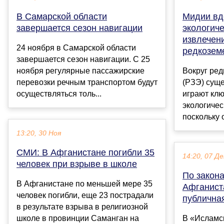
В Самарской области
Мидии вд
завершается сезон навигации
экологиче
извлечен
24 ноября в Самарской области
редкозем
завершается сезон навигации. С 25
ноября регулярные пассажирские
Вокруг ре
перевозки речным транспортом будут
(РЗЭ) суще
осуществляться толь...
играют клю
экологичес
поскольку 
13:20, 30 Ноя
СМИ: В Афганистане погибли 35
14:20, 07 Де
человек при взрыве в школе
По закона
В Афганистане по меньшей мере 35
Афганист
человек погибли, еще 23 пострадали
публичная
в результате взрыва в религиозной
школе в провинции Саманган на
В «Исламс