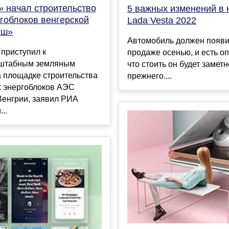
» начал строительство
5 важных изменений в 
гоблоков венгерской
Lada Vesta 2022
кш»
Автомобиль должен появи
приступил к
продаже осенью, и есть о
штабным земляным
что стоить он будет замет
а площадке строительства
прежнего....
х энергоблоков АЭС
Венгрии, заявил РИА
..