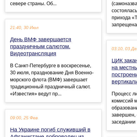
севере страны. Об...
(самоназва
состоялась
прихода «
запрещена 
21:40, 30 Июл
День ВМФ завершается
праздничным салютом.
03:10, 03 Де
Видеотрансляция
ЦИК зака
В Санкт-Петербурге в воскресенье,
на местны
30 июля, празднование Дня Военно-
построен
морского флота (ВМФ) завершает
вертикал
традиционный праздничный салют.
«Известия» ведут пр...
Процесс л
комиссий 
образован
завершен, 
09:00, 25 Фев
заседании 
На Украине погиб служивший в
Афганистане доброволец из