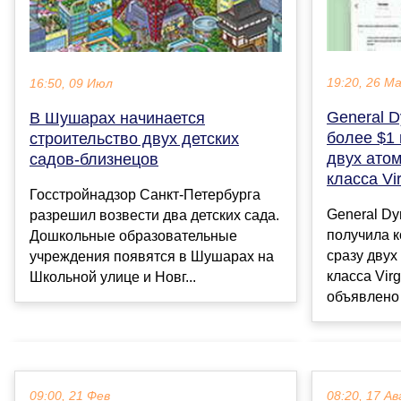
19:20, 26 М
16:50, 09 Июл
General 
В Шушарах начинается
более $1 
строительство двух детских
двух ато
садов-близнецов
класса V
Госстройнадзор Санкт‑Петербурга
General Dyn
разрешил возвести два детских сада.
получила к
Дошкольные образовательные
сразу двух
учреждения появятся в Шушарах на
класса Virg
Школьной улице и Новг...
объявлено 
09:00, 21 Фев
08:20, 17 Ав