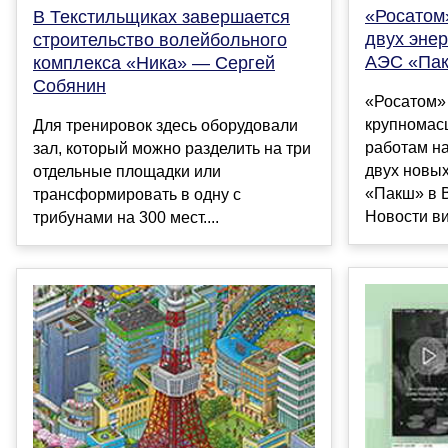
«Росатом
В Текстильщиках завершается
двух энер
строительство волейбольного
АЭС «Па
комплекса «Ника» — Сергей
Собянин
«Росатом» 
крупномас
Для тренировок здесь оборудовали
работам н
зал, который можно разделить на три
двух новы
отдельные площадки или
«Пакш» в 
трансформировать в одну с
Новости ви.
трибунами на 300 мест....