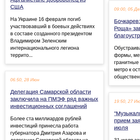
США
09:00, 05 Де
На Украине 16 февраля погиб
Бочкарев
участвовавший в боевых действиях
Роща» за
в составе созданного президентом
благоуст
Владимиром Зеленским
интернационального легиона
Обустраив
террито...
формы, ме
гранитные 
метро к ос
общественн
06:50, 28 Июн
Делегация Самарской области
заключила на ПМЭФ ряд важных
19:50, 27 И
инвестиционных соглашений
"Музыкаль
Более ста миллиардов рублей
прием за
инвестиций принесла работа
июля
губернатора Дмитрия Азарова и