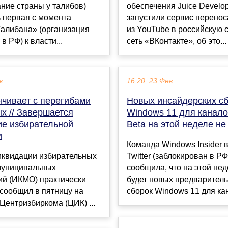
ние страны у талибов)
обеспечения Juice Develo
 первая с момента
запустили сервис перенос
Талибана» (организация
из YouTube в российскую
в РФ) к власти...
сеть «ВКонтакте», об это...
к
16:20, 23 Фев
нчивает с перегибами
Новых инсайдерских с
х // Завершается
Windows 11 для канало
ие избирательной
Beta на этой неделе не
и
Команда Windows Insider 
иквидации избирательных
Twitter (заблокирован в РФ
муниципальных
сообщила, что на этой нед
ий (ИКМО) практически
будет новых предварител
сообщил в пятницу на
сборок Windows 11 для кан
Центризбиркома (ЦИК) ...