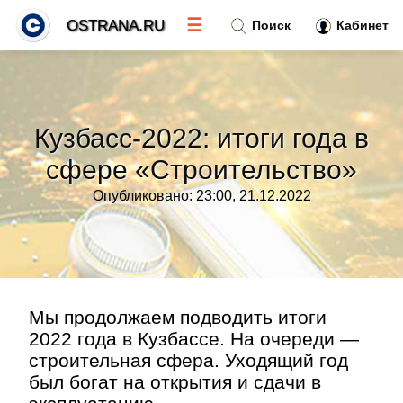
☰
OSTRANA.RU
Поиск
Кабинет
Новости
»
Кузбасс-2022: итоги года в
Тренды новостей
»
сфере «Строительство»
Опубликовано: 23:00, 21.12.2022
Рубрики
»
Правила
»
Контакт
»
Мы продолжаем подводить итоги
2022 года в Кузбассе. На очереди —
строительная сфера. Уходящий год
был богат на открытия и сдачи в