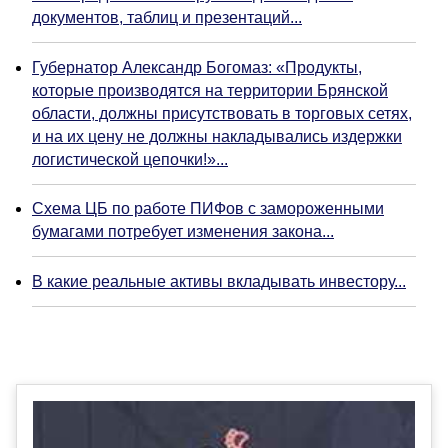
документов, таблиц и презентаций...
Губернатор Александр Богомаз: «Продукты,
которые производятся на территории Брянской
области, должны присутствовать в торговых сетях,
и на их цену не должны накладывались издержки
логистической цепочки!»...
Схема ЦБ по работе ПИФов с замороженными
бумагами потребует изменения закона...
В какие реальные активы вкладывать инвестору...