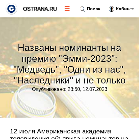
☰
OSTRANA.RU
Поиск
Кабинет
Новости
»
Названы номинанты на
Тренды новостей
»
премию "Эмми-2023":
"Медведь", "Одни из нас",
Рубрики
»
"Наследники" и не только
Правила
»
Опубликовано: 23:50, 12.07.2023
Контакт
»
12 июля Американская академия
телевидения объявила номинантов на