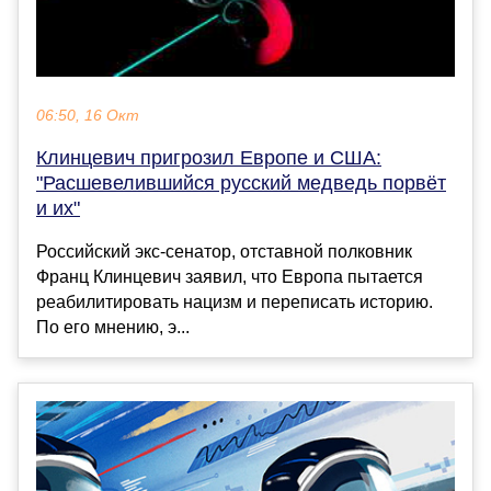
06:50, 16 Окт
Клинцевич пригрозил Европе и США:
"Расшевелившийся русский медведь порвёт
и их"
Российский экс-сенатор, отставной полковник
Франц Клинцевич заявил, что Европа пытается
реабилитировать нацизм и переписать историю.
По его мнению, э...