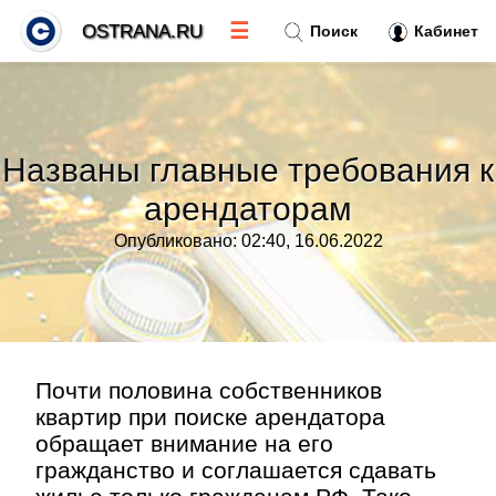
☰
OSTRANA.RU
Поиск
Кабинет
Новости
»
Названы главные требования к
Тренды новостей
»
арендаторам
Опубликовано: 02:40, 16.06.2022
Рубрики
»
Правила
»
Контакт
»
Почти половина собственников
квартир при поиске арендатора
обращает внимание на его
гражданство и соглашается сдавать