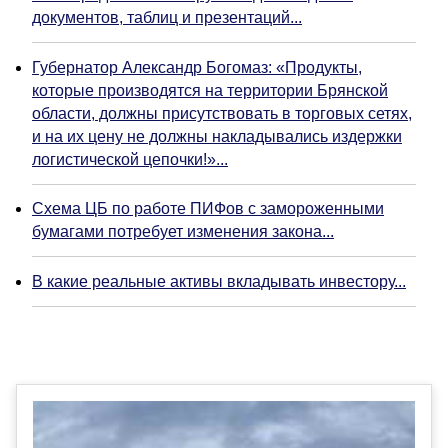
документов, таблиц и презентаций...
Губернатор Александр Богомаз: «Продукты,
которые производятся на территории Брянской
области, должны присутствовать в торговых сетях,
и на их цену не должны накладывались издержки
логистической цепочки!»...
Схема ЦБ по работе ПИФов с замороженными
бумагами потребует изменения закона...
В какие реальные активы вкладывать инвестору...