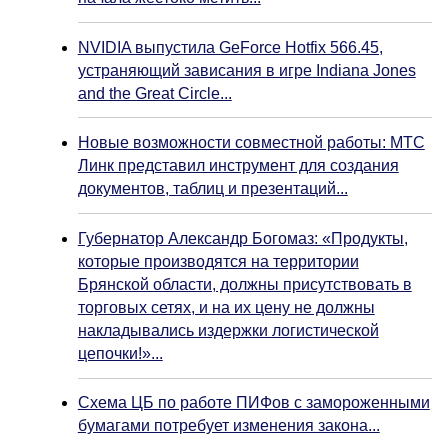
NVIDIA выпустила GeForce Hotfix 566.45,
устраняющий зависания в игре Indiana Jones
and the Great Circle...
Новые возможности совместной работы: МТС
Линк представил инструмент для создания
документов, таблиц и презентаций...
Губернатор Александр Богомаз: «Продукты,
которые производятся на территории
Брянской области, должны присутствовать в
торговых сетях, и на их цену не должны
накладывались издержки логистической
цепочки!»...
Схема ЦБ по работе ПИФов с замороженными
бумагами потребует изменения закона...