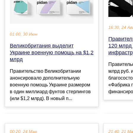
16:30, 24 Ав
01:00, 30 Июн
Правител
Великобритания выделит
120 млрд 
Украине военную помощь на $1,2
инфрастр
млрд
Правитель
Правительство Великобритании
млрд руб. 
анонсировало дополнительную
благосост
военную помощь Украине размером
«Фабрика 
в один миллиард фунтов стерлингов
финансиро
(или $1,2 млрд). В новый п...
00:20, 24 Мар
21:40, 21 М