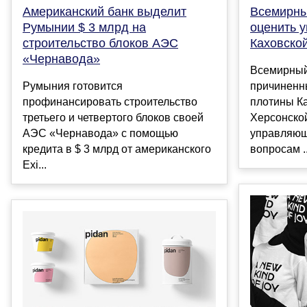
Американский банк выделит
Всемирны
Румынии $ 3 млрд на
оценить 
строительство блоков АЭС
Каховско
«Чернавода»
Всемирный
Румыния готовится
причиненн
профинансировать строительство
плотины К
третьего и четвертого блоков своей
Херсонско
АЭС «Чернавода» с помощью
управляющ
кредита в $ 3 млрд от американского
вопросам ..
Exi...