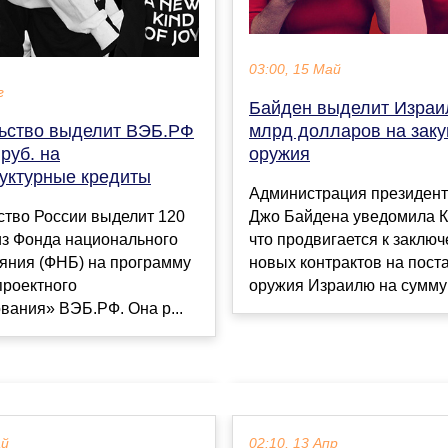
03:00, 15 Май
г
Байден выделит Израи
ьство выделит ВЭБ.РФ
млрд долларов на заку
руб. на
оружия
уктурные кредиты
Администрация президен
ство России выделит 120
Джо Байдена уведомила К
из Фонда национального
что продвигается к заклю
ояния (ФНБ) на программу
новых контрактов на пост
проектного
оружия Израилю на сумму 
вания» ВЭБ.РФ. Она р...
ай
02:10, 13 Апр