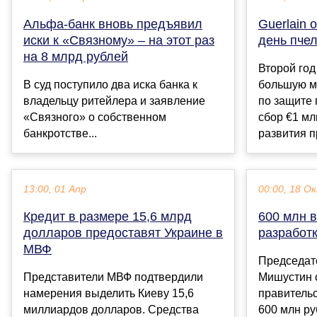
Альфа-банк вновь предъявил
Guerlain 
иски к «Связному» – на этот раз
день пче
на 8 млрд рублей
Второй год
В суд поступило два иска банка к
большую м
владельцу ритейлера и заявление
по защите 
«Связного» о собственном
сбор €1 мл
банкротстве...
развития пр
13:00, 01 Апр
00:00, 18 О
Кредит в размере 15,6 млрд
600 млн 
долларов предоставят Украине в
разработк
МВФ
Председат
Представители МВФ подтвердили
Мишустин 
намерения выделить Киеву 15,6
правитель
миллиардов долларов. Средства
600 млн ру