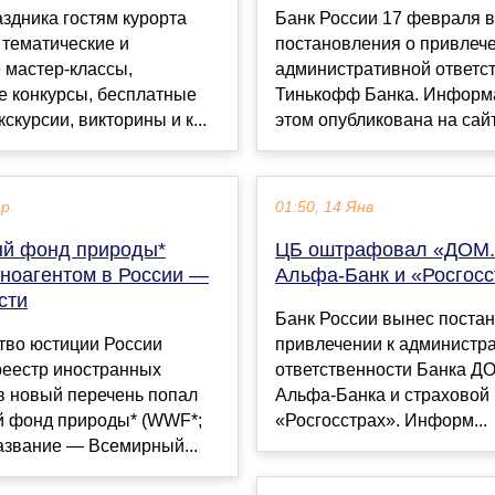
аздника гостям курорта
Банк России 17 февраля 
 тематические и
постановления о привлече
 мастер-классы,
административной ответс
е конкурсы, бесплатные
Тинькофф Банка. Информ
скурсии, викторины и к...
этом опубликована на сайте
ар
01:50, 14 Янв
й фонд природы*
ЦБ оштрафовал «ДОМ.
иноагентом в России —
Альфа-Банк и «Росгосс
сти
Банк России вынес поста
тво юстиции России
привлечении к администр
реестр иностранных
ответственности Банка Д
 в новый перечень попал
Альфа-Банка и страховой
 фонд природы* (WWF*;
«Росгосстрах». Информ...
азвание — Всемирный...