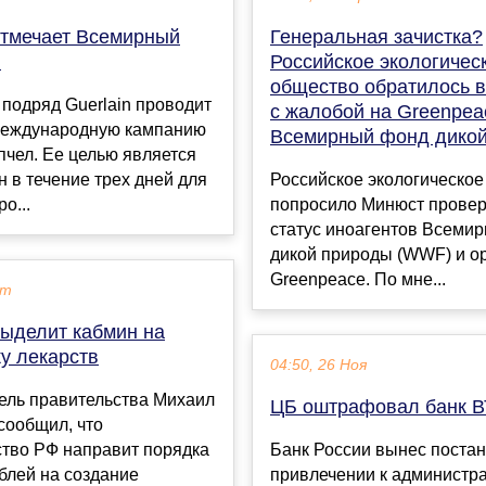
отмечает Всемирный
Генеральная зачистка?
л
Российское экологичес
общество обратилось 
 подряд Guerlain проводит
с жалобой на Greenpea
еждународную кампанию
Всемирный фонд дико
пчел. Ее целью является
н в течение трех дней для
Российское экологическо
о...
попросило Минюст провер
статус иноагентов Всеми
дикой природы (WWF) и о
Greenpeace. По мне...
кт
выделит кабмин на
у лекарств
04:50, 26 Ноя
ель правительства Михаил
ЦБ оштрафовал банк 
сообщил, что
ство РФ направит порядка
Банк России вынес поста
блей на создание
привлечении к администр