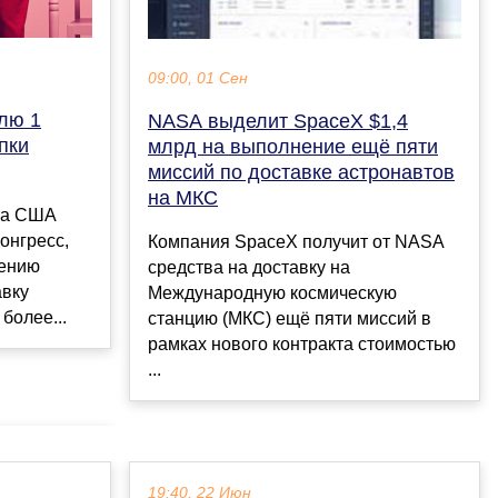
09:00, 01 Сен
лю 1
NASA выделит SpaceX $1,4
пки
млрд на выполнение ещё пяти
миссий по доставке астронавтов
на МКС
та США
онгресс,
Компания SpaceX получит от NASA
чению
средства на доставку на
авку
Международную космическую
более...
станцию (МКС) ещё пяти миссий в
рамках нового контракта стоимостью
...
19:40, 22 Июн