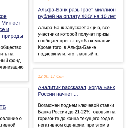
Альфа-Банк разыграет миллион
кое
рублей на оплату ЖКУ на 10 лет
в Минюст
Альфа-Банк запускает акцию, все
ce и
участники которой получат призы,
й природы
сообщает пресс-служба компании.
е общество
Кроме того, в Альфа-Банке
ить на
подчеркнули, что главный п...
рный фонд
рганизацию
12:00, 17 Сен
Аналитик рассказал, когда Банк
России начнет ...
Возможен подъем ключевой ставки
ВТБ
Банка России до 21-22% годовых на
новление о
горизонте до конца текущего года в
ативной
негативном сценарии, при этом в