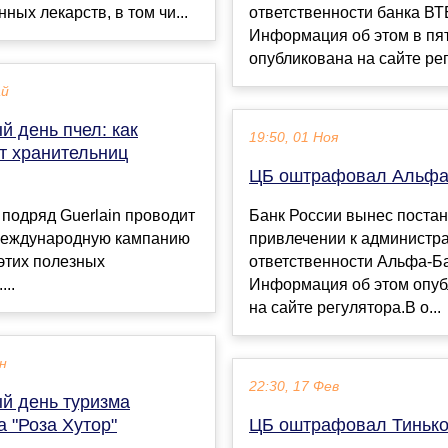
ных лекарств, в том чи...
ответственности банка ВТ
Информация об этом в пя
опубликована на сайте рег
ай
 день пчел: как
19:50, 01 Ноя
 хранительниц
ЦБ оштрафовал Альфа
 подряд Guerlain проводит
Банк России вынес поста
еждународную кампанию
привлечении к администр
этих полезных
ответственности Альфа-Ба
..
Информация об этом опуб
на сайте регулятора.В о...
ен
22:30, 17 Фев
й день туризма
а "Роза Хутор"
ЦБ оштрафовал Тиньк