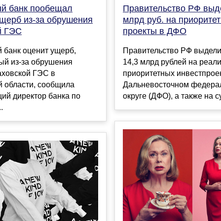
й банк пообещал
Правительство РФ выд
ущерб из-за обрушения
млрд руб. на приорите
й ГЭС
проекты в ДФО
 банк оценит ущерб,
Правительство РФ выдели
ый из-за обрушения
14,3 млрд рублей на реал
аховской ГЭС в
приоритетных инвестпрое
й области, сообщила
Дальневосточном федера
ий директор банка по
округе (ДФО), а также на су
.