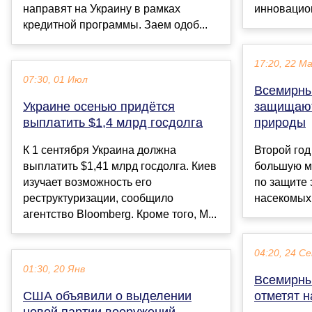
направят на Украину в рамках
инновацион
кредитной программы. Заем одоб...
17:20, 22 М
07:30, 01 Июл
Всемирный
Украине осенью придётся
защищают
выплатить $1,4 млрд госдолга
природы
К 1 сентября Украина должна
Второй год
выплатить $1,41 млрд госдолга. Киев
большую м
изучает возможность его
по защите 
реструктуризации, сообщило
насекомых..
агентство Bloomberg. Кроме того, М...
04:20, 24 С
01:30, 20 Янв
Всемирны
США объявили о выделении
отметят н
новой партии вооружений