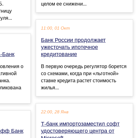
Б.
целом ее снижени...
тницу
уля...
11:00, 01 Окт
Банк России продолжает
ужесточать ипотечное
-Банк
кредитование
новления о
В первую очередь регулятор борется
ативной
со схемами, когда при «льготной»
нка.
ставке кредита растет стоимость
ликована
жилья...
22:00, 28 Янв
Т-банк импортозаместил софт
офф Банк
удостоверяющего центра от
Microsoft