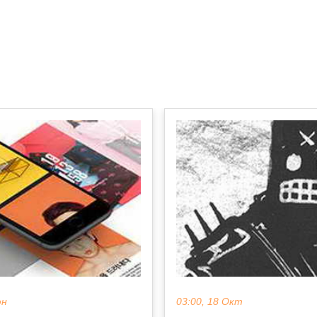
юн
03:00, 18 Окт