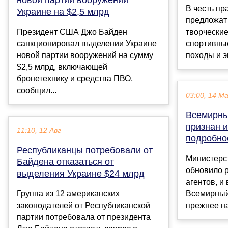
В честь пр
Украине на $2,5 млрд
предложат
Президент США Джо Байден
творческие
санкционировал выделении Украине
спортивны
новой партии вооружений на сумму
походы и эк
$2,5 млрд, включающей
бронетехнику и средства ПВО,
сообщил...
03:00, 14 М
Всемирны
признан 
11:10, 12 Авг
подробно
Республиканцы потребовали от
Министерс
Байдена отказаться от
обновило 
выделения Украине $24 млрд
агентов, и
Группа из 12 американских
Всемирный
законодателей от Республиканской
прежнее н
партии потребовала от президента