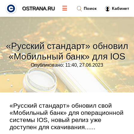
☰
OSTRANA.RU
Поиск
Кабинет
Новости
»
«Русский стандарт» обновил
Тренды новостей
»
«Мобильный банк» для IOS
Опубликовано: 11:40, 27.06.2023
Рубрики
»
Правила
»
Контакт
»
«Русский стандарт» обновил свой
«Мобильный банк» для операционной
системы IOS, новый релиз уже
доступен для скачивания......