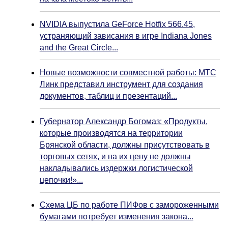
NVIDIA выпустила GeForce Hotfix 566.45,
устраняющий зависания в игре Indiana Jones
and the Great Circle...
Новые возможности совместной работы: МТС
Линк представил инструмент для создания
документов, таблиц и презентаций...
Губернатор Александр Богомаз: «Продукты,
которые производятся на территории
Брянской области, должны присутствовать в
торговых сетях, и на их цену не должны
накладывались издержки логистической
цепочки!»...
Схема ЦБ по работе ПИФов с замороженными
бумагами потребует изменения закона...