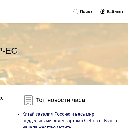
Поиск
Кабинет
P-EG
х
Топ новости часа
Китай завалил Россию и весь мир
поддельными видеокартами GeForce. Nvidia
начала жестоко мстить...