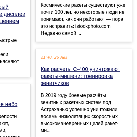
Космические ракеты существуют уже
рый
почти 100 лет, но некоторые люди не
е дисплеи
понимают, как они работают — пора
ешением
это исправить: istockphoto.com
Недавно самой ...
быстрые
тели
21:40, 26 Авг
ъясняют,
Как расчеты С-400 уничтожают
ракеты-мишени: тренировка
зенитчиков
В 2019 году боевые расчёты
зенитных ракетных систем под
ее небо
Астраханью успешно уничтожили
репости
восемь низколетящих скоростных
кет,
высокоманёвренных целей ракет-
ми,
ми...