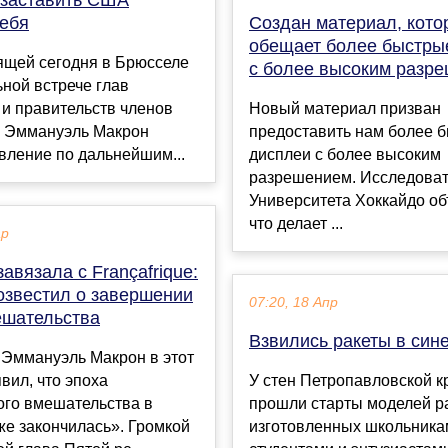
себя
Создан материал, кото
обещает более быстры
ящей сегодня в Брюсселе
с более высоким разр
ной встрече глав
 и правительств членов
Новый материал призван
 Эммануэль Макрон
предоставить нам более 
вление по дальнейшим...
дисплеи с более высоким
разрешением. Исследова
Университета Хоккайдо об
что делает ...
ар
авязала с Françafrique:
озвестил о завершении
07:20, 18 Апр
ешательства
Взвились ракеты в син
 Эммануэль Макрон в этот
явил, что эпоха
У стен Петропавловской к
ого вмешательства в
прошли старты моделей ра
е закончилась». Громкой
изготовленных школьника