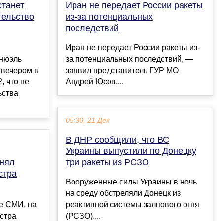
станет
Иран не передает России ракеты
тельство
из-за потенциальных
последствий
Иран не передает России ракеты из-
нюэль
за потенциальных последствий, —
 вечером в
заявил представитель ГУР МО
, что не
Андрей Юсов....
ьства
05:30, 21 Дек
В ДНР сообщили, что ВС
Украины выпустили по Донецку
инял
три ракеты из РСЗО
стра
Вооруженные силы Украины в ночь
на среду обстреляли Донецк из
е СМИ, на
реактивной системы залпового огня
стра
(РСЗО)....