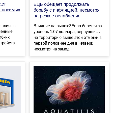
ает
ЕЦБ обещает продолжать
в носимых
борьбу с инфляцией, несмотря
на резкое ослабление
вались в
Влияние на рынок:3Евро борется за
ленные
уровень 1.07 доллара, вернувшись
ибких
на территорию выше этой отметки в
стройств
первой половине дня в четверг,
несмотря на замед...