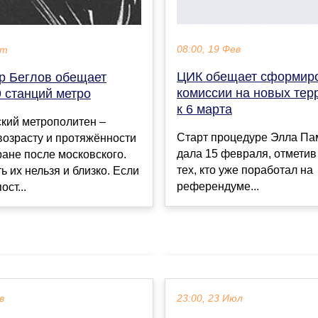
08:00, 19 Фев
кт
ЦИК обещает сформир
р Беглов обещает
комиссии на новых тер
 станций метро
к 6 марта
кий метрополитен –
Старт процедуре Элла П
возрасту и протяжённости
дала 15 февраля, отметив
ране после московского.
тех, кто уже поработал на
ь их нельзя и близко. Если
референдуме...
ост...
в
23:00, 23 Июл