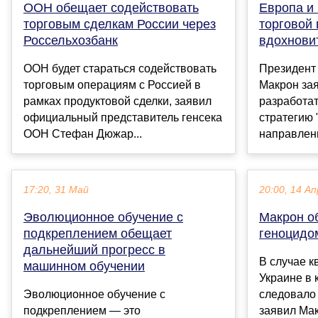
ООН обещает содействовать
Европа и
торговым сделкам России через
торговой
Россельхозбанк
вдохнови
ООН будет стараться содействовать
Президент
торговым операциям с Россией в
Макрон зая
рамках продуктовой сделки, заявил
разработат
официальный представитель генсека
стратегию 
ООН Стефан Дюжар...
направленн
17:20, 31 Май
20:00, 14 Ап
Эволюционное обучение с
Макрон об
подкреплением обещает
геноцидо
дальнейший прогресс в
В случае 
машинном обучении
Украине в 
Эволюционное обучение с
следовало 
подкреплением — это
заявил Мак