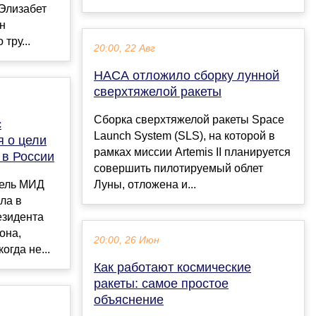
Элизабет
н
тру...
20:00, 22 Авг
НАСА отложило сборку лунной
сверхтяжелой ракеты
Сборка сверхтяжелой ракеты Space
с
Launch System (SLS), на которой в
я о цели
рамках миссии Artemis II планируется
 в России
совершить пилотируемый облет
ель МИД
Луны, отложена и...
ла в
езидента
она,
20:00, 26 Июн
огда не...
Как работают космические
ракеты: самое простое
объяснение