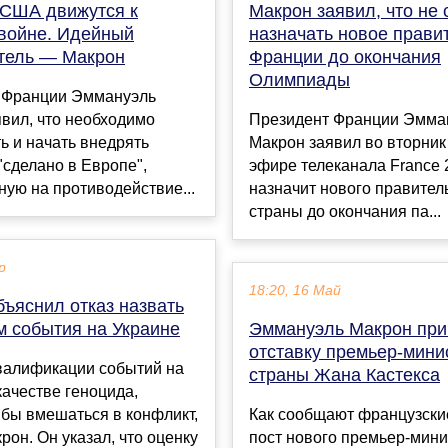
 США движутся к
Макрон заявил, что не 
 войне. Идейный
назначать новое прави
тель — Макрон
Франции до окончания
Олимпиады
 Франции Эммануэль
вил, что необходимо
Президент Франции Эмма
ь и начать внедрять
Макрон заявил во вторник
"сделано в Европе",
эфире телеканала France 2
ую на противодействие...
назначит нового правител
страны до окончания па...
р
18:20, 16 Май
ъяснил отказ назвать
м события на Украине
Эммануэль Макрон пр
отставку премьер-мини
квалификации событий на
страны Жана Кастекса
качестве геноцида,
бы вмешаться в конфликт,
Как сообщают французски
рон. Он указал, что оценку
пост нового премьер-мини