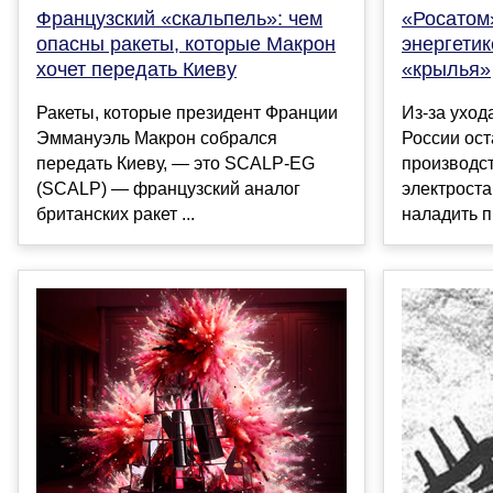
Французский «скальпель»: чем
«Росатом
опасны ракеты, которые Макрон
энергети
хочет передать Киеву
«крылья»
Ракеты, которые президент Франции
Из-за уход
Эммануэль Макрон собрался
России ост
передать Киеву, — это SCALP-EG
производст
(SCALP) — французский аналог
электрост
британских ракет ...
наладить п