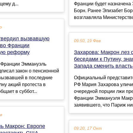
ему д...
Франции будет назначена 
Борн. Ранее Элизабет Бор
возглавляла Министерство 
р
твердил вызвавшую
09:50, 19 Фев
 во Франции
ую реформу
Захарова: Макрон лез 
беседами к Путину, зна
 Франции Эммануэль
Запада сменить власть
писал закон о пенсионной
вызвавшей в последние
Официальный представит
ну акций протеста в
РФ Мария Захарова уличи
бщает в суббот...
очередной порции лжи пр
Франции Эммануэля Макр
заявившего, что Париж ник
ев
ь Макрон: Европе
09:20, 17 Окт
 заставить США