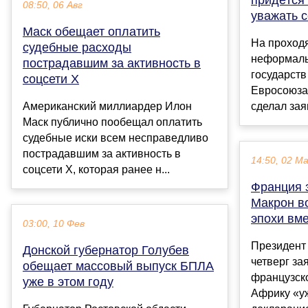
08:50, 06 Авг
уважать 
Маск обещает оплатить
На проход
судебные расходы
неформаль
пострадавшим за активность в
государств
соцсети X
Евросоюза
Американский миллиардер Илон
сделал зая
Маск публично пообещал оплатить
судебные иски всем несправедливо
пострадавшим за активность в
14:50, 02 М
соцсети X, которая ранее н...
Франция з
Макрон в
эпохи вм
03:00, 10 Фев
Президент
Донской губернатор Голубев
четверг за
обещает массовый выпуск БПЛА
французск
уже в этом году
Африку «уж