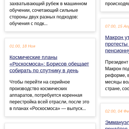
захватывающий рубеж в машинном
происходящ
обучении, сочетающий сильные
стороны двух разных подходов:
обучения с подк...
07:00, 15 Ап
Макрон у
протесты
01:00, 18 Ноя
пенсионн
Космические планы
Президент
«Роскосмоса»: Борисов обещает
Макрон под
собирать по спутнику в день
реформе, 
Чтобы перейти на серийное
месяцы вол
производство космических
стране, соо
аппаратов, потребуется коренная
перестройка всей отрасли, после это
в планах «Роскосмоса» — выпуск...
02:00, 04 Ф
Эммануэл
придётся