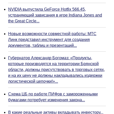
NVIDIA выпустила GeForce Hotfix 566.45,
устраняющий зависания в игре Indiana Jones and
the Great Circle...
Новые возможности совместной работы: МТС
Линк представил инструмент для создания
документов, таблиц и презентаций...
Губернатор Александр Богомаз: «Продукты,
которые производятся на территории Брянской
области, должны присутствовать в торговых сетях,
и на их цену не должны накладывались издержки
логистической цепочки!»...
Схема ЦБ по работе ПИФов с замороженными
бумагами потребует изменения закона...
В какие реальные активы вкладывать инвестору...