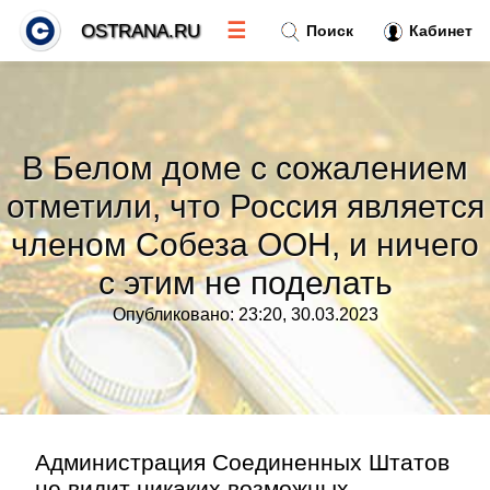
☰
OSTRANA.RU
Поиск
Кабинет
Новости
»
В Белом доме с сожалением
Тренды новостей
»
отметили, что Россия является
членом Собеза ООН, и ничего
Рубрики
»
с этим не поделать
Правила
»
Опубликовано: 23:20, 30.03.2023
Контакт
»
Администрация Соединенных Штатов
не видит никаких возможных