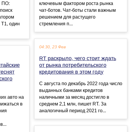
 ПО:
ключевым фактором роста рынка
 поиск
чат-ботов. Чат-боты стали важным
атором
решением для растущего
 Т1, один
стремления п...
04:30, 23 Фев
RT раскрыло, чего стоит ждать
итайские
от рынка потребительского
теснят
кредитования в этом году
ского
С августа по декабрь 2022 года число
выданных банками кредитов
их авто на
наличными за месяц достигло в
нижаться в
среднем 2,1 млн, пишет RT. За
ения
аналогичный период 2021 го...
...