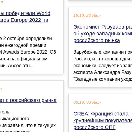
юл
ы победители World
16:10, 22 Июн
ards Europe 2022 на
Экономист Разуваев ра
об уходе западных ком
е 2 октября определили
российского рынка
ей ежегодной премии
el Awards Europe 2022. Об
Зарубежные компании по
рится на официальном
Россию, и это хорошо для
ии. Абсолютн...
экономики, следует из за
эксперта Александра Разу
"Западные компании уходят
р
ет с российского рынка
08:10, 03 Июл
тель
CREA: Франция стала
никационного
крупнейшим покупател
ия заявил, что в текущих
российского СПГ