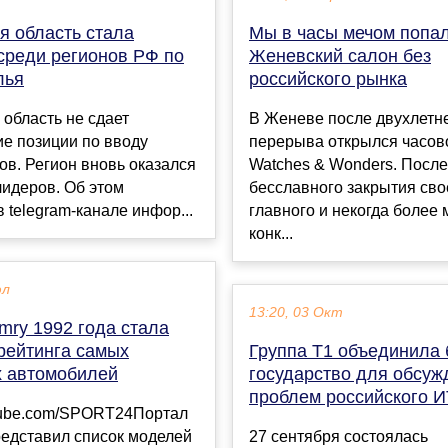
я область стала
Мы в часы мечом попал
среди регионов РФ по
Женевский салон без
лья
российского рынка
область не сдает
В Женеве после двухлетн
е позиции по вводу
перерыва открылся часов
в. Регион вновь оказался
Watches & Wonders. После
лидеров. Об этом
бесславного закрытия сво
 telegram-канале инфор...
главного и некогда более
конк...
юл
13:20, 03 Окт
mry 1992 года стала
рейтинга самых
Группа Т1 объединила 
 автомобилей
государство для обсуж
проблем российского И
utube.com/SPORT24Портал
редставил список моделей
27 сентября состоялась