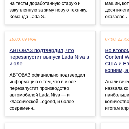
на тесты доработанную старую и
машин, кот
закупленную за зиму новую технику.
десятилет
Команда Lada S...
оказалась 
16:00, 09 Июн
07:00, 22 И
АВТОВАЗ подтвердил, что
Во втором
перезапустит выпуск Lada Niva в
Content W
июле
США и Ев
копиям, а
АВТОВАЗ официально подтвердил
информацию о том, что в июле
Аналитиче
перезапустит производство
назвала ко
автомобилей Lada Niva — и
наибольши
классической Legend, и более
количеств
современн...
итогам апр