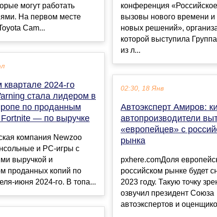
орые могут работать
конференция «Российское
иями. На первом месте
вызовы нового времени и
Toyota Cam...
новых решений», организ
которой выступила Группа
из л...
юл
 квартале 2024-го
02:30, 18 Янв
arning стала лидером в
ропе по проданным
Автоэксперт Амиров: к
 Fortnite — по выручке
автопроизводители вы
«европейцев» с россий
ская компания Newzoo
рынка
нсольные и PC-игры с
ми выручкой и
pxhere.comДоля европейск
ом проданных копий по
российском рынке будет с
еля-июня 2024-го. В топа...
2023 году. Такую точку зр
озвучил президент Союза
автоэкспертов и оценщиков