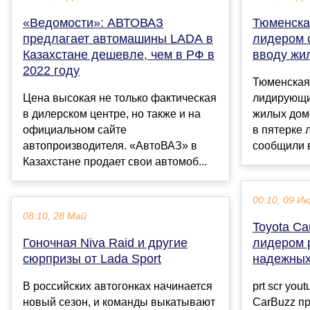
«Ведомости»: АВТОВАЗ
Тюменска
предлагает автомашины LADA в
лидером 
Казахстане дешевле, чем в РФ в
вводу жи
2022 году
Тюменская 
Цена высокая не только фактическая
лидирующи
в дилерском центре, но также и на
жилых домо
официальном сайте
в пятерке 
автопроизводителя. «АвтоВАЗ» в
сообщили в
Казахстане продает свои автомоб...
00:10, 09 И
08:10, 28 Май
Toyota Ca
Гоночная Niva Raid и другие
лидером 
сюрпризы от Lada Sport
надежных
В российских автогонках начинается
prt scr yo
новый сезон, и команды выкатывают
CarBuzz п