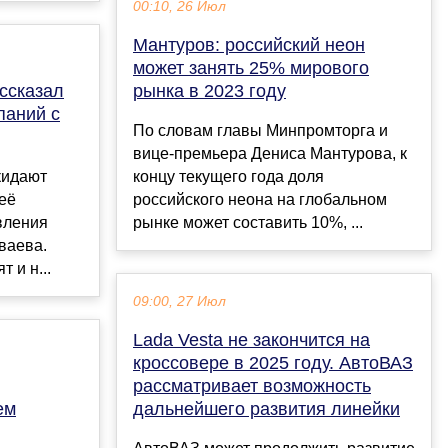
00:10, 26 Июл
Мантуров: российский неон
может занять 25% мирового
ссказал
рынка в 2023 году
паний с
По словам главы Минпромторга и
вице-премьера Дениса Мантурова, к
кидают
концу текущего года доля
 её
российского неона на глобальном
явления
рынке может составить 10%, ...
ваева.
 и н...
09:00, 27 Июл
Lada Vesta не закончится на
кроссовере в 2025 году. АвтоВАЗ
рассматривает возможность
ем
дальнейшего развития линейки