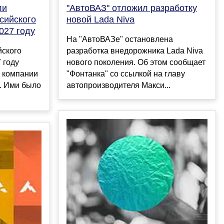
ли
"АвтоВАЗ" отложил разработку
сийского
новой Lada Niva
027 году
На "АвтоВАЗе" остановлена
йского
разработка внедорожника Lada Niva
 году
нового поколения. Об этом сообщает
 компании
"Фонтанка" со ссылкой на главу
g. Ими было
автопроизводителя Макси...