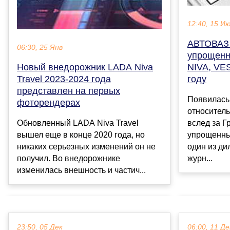
12:40, 15 И
АВТОВАЗ 
06:30, 25 Янв
упрощенн
Новый внедорожник LADA Niva
NIVA, VE
Travel 2023-2024 года
году
представлен на первых
Появилась
фоторендерах
относител
Обновленный LADA Niva Travel
вслед за Г
вышел еще в конце 2020 года, но
упрощенные
никаких серьезных изменений он не
один из ди
получил. Во внедорожнике
журн...
изменилась внешность и частич...
23:50, 05 Дек
06:00, 11 Де