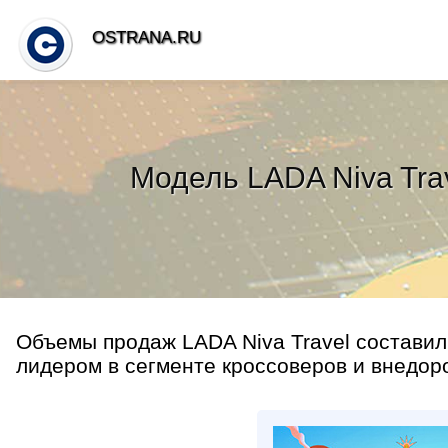
OSTRANA.RU
Модель LADA Niva Tra
Объемы продаж LADA Niva Travel составили
лидером в сегменте кроссоверов и внедоро