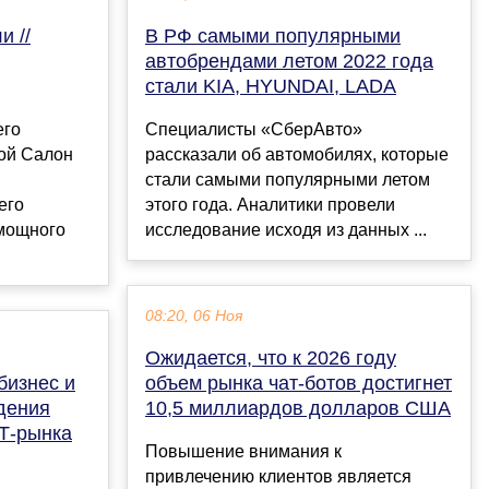
и //
В РФ самыми популярными
автобрендами летом 2022 года
стали KIA, HYUNDAI, LADA
его
Специалисты «СберАвто»
ой Салон
рассказали об автомобилях, которые
стали самыми популярными летом
его
этого года. Аналитики провели
 мощного
исследование исходя из данных ...
08:20, 06 Ноя
Ожидается, что к 2026 году
бизнес и
объем рынка чат-ботов достигнет
дения
10,5 миллиардов долларов США
Т-рынка
Повышение внимания к
привлечению клиентов является