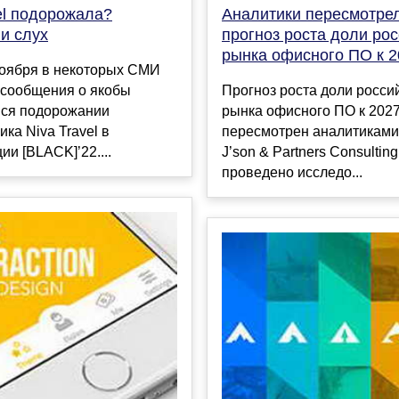
el подорожала?
Аналитики пересмотре
и слух
прогноз роста доли рос
рынка офисного ПО к 2
ноября в некоторых СМИ
 сообщения о якобы
Прогноз роста доли росси
ся подорожании
рынка офисного ПО к 2027
ка Niva Travel в
пересмотрен аналитиками
ии [BLACK]’22....
J’son & Partners Consultin
проведено исследо...