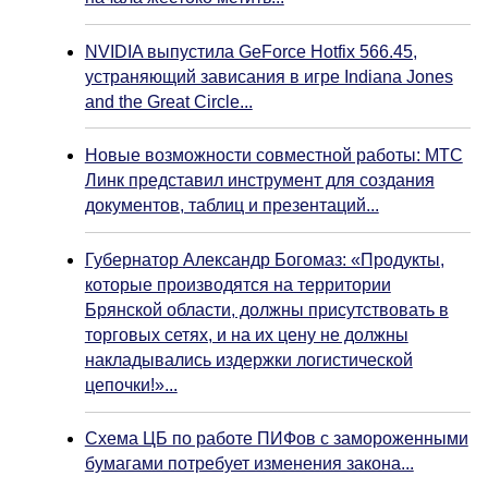
NVIDIA выпустила GeForce Hotfix 566.45,
устраняющий зависания в игре Indiana Jones
and the Great Circle...
Новые возможности совместной работы: МТС
Линк представил инструмент для создания
документов, таблиц и презентаций...
Губернатор Александр Богомаз: «Продукты,
которые производятся на территории
Брянской области, должны присутствовать в
торговых сетях, и на их цену не должны
накладывались издержки логистической
цепочки!»...
Схема ЦБ по работе ПИФов с замороженными
бумагами потребует изменения закона...