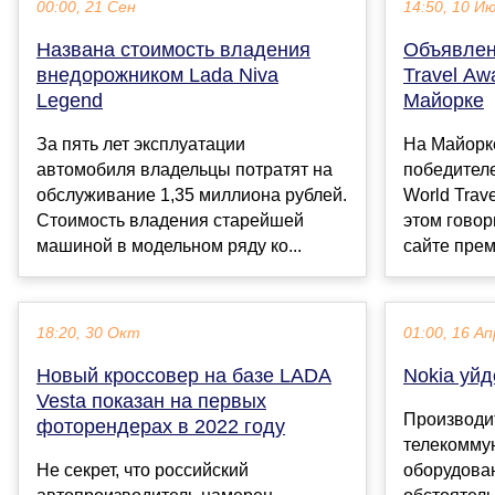
00:00, 21 Сен
14:50, 10 И
Названа стоимость владения
Объявлен
внедорожником Lada Niva
Travel Aw
Legend
Майорке
За пять лет эксплуатации
На Майорк
автомобиля владельцы потратят на
победител
обслуживание 1,35 миллиона рублей.
World Trav
Стоимость владения старейшей
этом гово
машиной в модельном ряду ко...
сайте прем
18:20, 30 Окт
01:00, 16 Ап
Новый кроссовер на базе LADA
Nokia уйд
Vesta показан на первых
Производи
фоторендерах в 2022 году
телекомму
Не секрет, что российский
оборудован