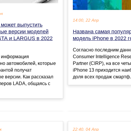
юн
14:00, 22 Апр
может выпустить
ые версии моделей
Названа самая популя
STA и LARGUS в 2022
модель iPhone в 2022 г
Согласно последним дан
 информация
Consumer Intelligence Res
ьно автомобилей, которые
Partner (CIRP), на все че
рантой получат
iPhone 13 приходится на
 версии. Как рассказал
доля всех продаж смартф.
леров LADA, общаясь с
к
22:40, 04 Апр