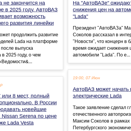
a не закончится на
На "АвтоВАЗе" ожидаю
е в 2025 году. АвтоВАЗ
снижения цен на авто
ивает возможность
"Lada"
его развития линейки
Президент "АвтоВАЗа" Ма
ожет продолжить развитие
Соколов рассказал в инт
оделей Lada на платформе
"Новости", что концерн в
 после выпуска
время ожидает снижения 
 в 2025 году, о чем
автомобили "Lada". По е...
«Ведомости&...
19:00, 07 Июн
ар
АвтоВАЗ может начать 
 7 или 8 мест, полный
электрические Lada
 опционально. В России
Такое заявление сделал г
родавать новейшие
отечественного автопрои
 Nissan Serena по цене
Максим Соколов в рамках
же Lada Vesta
Петербургского экономиче