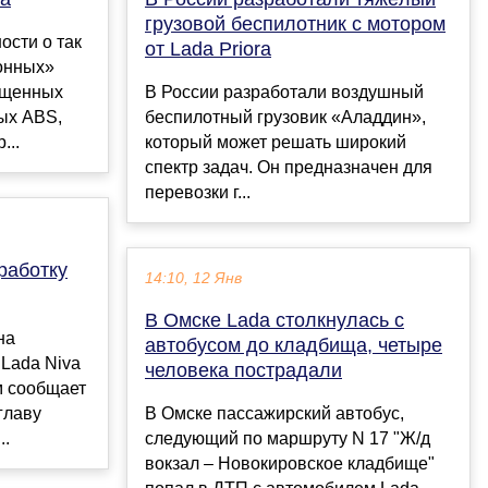
грузовой беспилотник с мотором
ости о так
от Lada Priora
онных»
ощенных
В России разработали воздушный
ых ABS,
беспилотный грузовик «Аладдин»,
...
который может решать широкий
спектр задач. Он предназначен для
перевозки г...
работку
14:10, 12 Янв
В Омске Lada столкнулась с
на
автобусом до кладбища, четыре
Lada Niva
человека пострадали
м сообщает
главу
В Омске пассажирский автобус,
..
следующий по маршруту N 17 "Ж/д
вокзал – Новокировское кладбище"