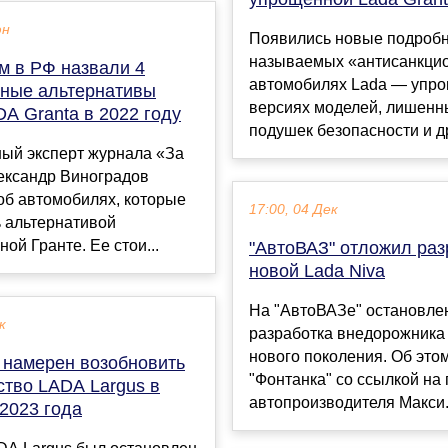
юн
Появились новые подробн
называемых «антисанкци
м в РФ назвали 4
автомобилях Lada — упр
ные альтернативы
версиях моделей, лишенн
A Granta в 2022 году
подушек безопасности и др
ный эксперт журнала «За
ександр Виноградов
об автомобилях, которые
17:00, 04 Дек
ь альтернативой
ой Гранте. Ее стои...
"АвтоВАЗ" отложил раз
новой Lada Niva
На "АвтоВАЗе" остановле
к
разработка внедорожника 
нового поколения. Об это
намерен возобновить
"Фонтанка" со ссылкой на 
ство LADA Largus в
автопроизводителя Макси.
2023 года