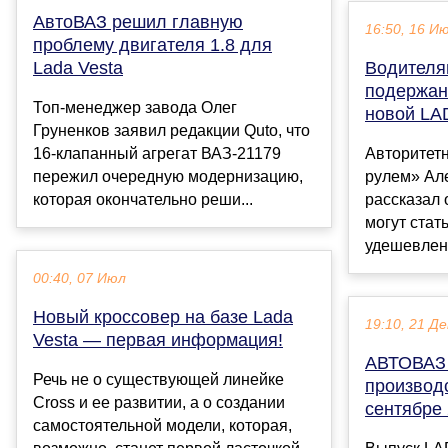
АвтоВАЗ решил главную
16:50, 16 И
проблему двигателя 1.8 для
Lada Vesta
Водителя
подержан
Топ-менеджер завода Олег
новой LAD
Груненков заявил редакции Quto, что
16-клапанный агрегат ВАЗ-21179
Авторитет
пережил очередную модернизацию,
рулем» Ал
которая окончательно реши...
рассказал 
могут стат
удешевленн
00:40, 07 Июл
Новый кроссовер на базе Lada
19:10, 21 Де
Vesta — первая информация!
АВТОВАЗ 
Речь не о существующей линейке
производ
Cross и ее развитии, а о создании
сентябре 
самостоятельной модели, которая,