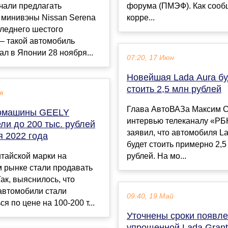
чали предлагать
форума (ПМЭФ). Как соо
 минивэны Nissan Serena
корре...
леднего шестого
– такой автомобиль
л в Японии 28 ноября...
07:20, 17 Июн
Новейшая Lada Aura бу
стоить 2,5 млн рублей
я
Глава АвтоВАЗа Максим С
томашины GEELY
интервью телеканалу «РБ
ли до 200 тыс. рублей
заявил, что автомобиля L
я 2022 года
будет стоить примерно 2,5
тайской марки на
рублей. На мо...
 рынке стали продавать
ак, выяснилось, что
автомобили стали
09:40, 19 Май
я по цене на 100-200 т...
Уточнены сроки появл
упрощенной Lada Gran