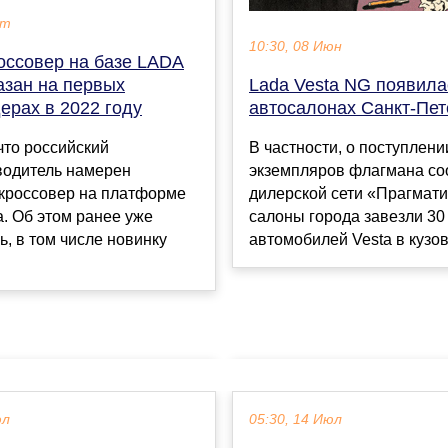
кт
10:30, 08 Июн
оссовер на базе LADA
азан на первых
Lada Vesta NG появила
ерах в 2022 году
автосалонах Санкт-Пет
 что российский
В частности, о поступлен
водитель намерен
экземпляров флагмана со
 кроссовер на платформе
дилерской сети «Прагмати
. Об этом ранее уже
салоны города завезли 30
, в том числе новинку
автомобилей Vesta в кузова
юл
05:30, 14 Июл