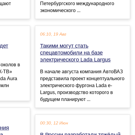
бщают
Петербургского международного
экономического ...
06:10, 19 Авг
дет
Такими могут стать
спецавтомобили на базе
электрического Lada Largus
околов в
К-ТВ»
В начале августа компания АвтоВАЗ
ada Aura
представила проект концептуального
 млн
электрического фургона Lada e-
Largus, производство которого в
будущем планируют ...
00:30, 12 Июн
ения
ta
В России разработали тяжёлый