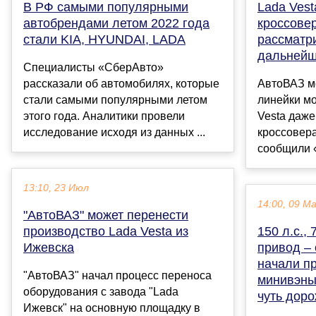
В РФ самыми популярными
Lada Vest
автобрендами летом 2022 года
кроссовер
стали KIA, HYUNDAI, LADA
рассматр
дальнейш
Специалисты «СберАвто»
рассказали об автомобилях, которые
АвтоВАЗ м
стали самыми популярными летом
линейки м
этого года. Аналитики провели
Vesta даже
исследование исходя из данных ...
кроссовера
сообщили 
13:10, 23 Июл
14:00, 09 М
"АвтоВАЗ" может перенести
производство Lada Vesta из
150 л.с.,
Ижевска
привод –
начали п
"АвтоВАЗ" начал процесс переноса
минивэны
оборудования с завода "Lada
чуть доро
Ижевск" на основную площадку в