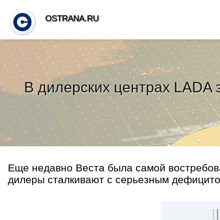
OSTRANA.RU
В дилерских центрах LADA 
Еще недавно Веста была самой востребов
дилеры сталкивают с серьезным дефицито