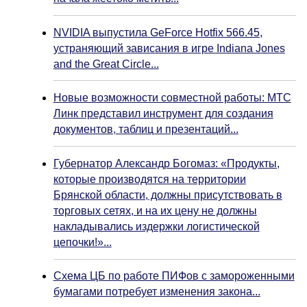
NVIDIA выпустила GeForce Hotfix 566.45,
устраняющий зависания в игре Indiana Jones
and the Great Circle...
Новые возможности совместной работы: МТС
Линк представил инструмент для создания
документов, таблиц и презентаций...
Губернатор Александр Богомаз: «Продукты,
которые производятся на территории
Брянской области, должны присутствовать в
торговых сетях, и на их цену не должны
накладывались издержки логистической
цепочки!»...
Схема ЦБ по работе ПИФов с замороженными
бумагами потребует изменения закона...