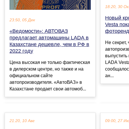
18:20, 30 О
Новый кр
23:50, 05 Дек
Vesta пок
фоторенд
«Ведомости»: АВТОВАЗ
предлагает автомашины LADA в
Не секрет,
Казахстане дешевле, чем в РФ в
автопроиз
2022 году
выпустить
LADA Vesta
Цена высокая не только фактическая
сообщалось
в дилерском центре, но также и на
ан...
официальном сайте
автопроизводителя. «АвтоВАЗ» в
Казахстане продает свои автомоб...
21:20, 10 Авг
09:00, 27 И