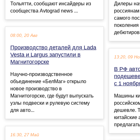
Тольятти, сообщают инсайдеры из
Дилеры на
сообщества Avtograd news ...
россиянам
самого пос
поколения 
дебютирова
08:00, 20 Авг
Производство деталей для Lada
Vesta и Largus запустили в
13:20, 09 Но
Магнитогорске
В РФ ав
Научно-производственное
подешеве
объединение «БелМаг» открыло
с 1 ноябр
новое производство в
Магнитогорске, где будут выпускать
Машины ки
узлы подвески и рулевую систему
российском
для авто...
дешевле. Т
китайские 
предлагатьс
16:30, 27 Май