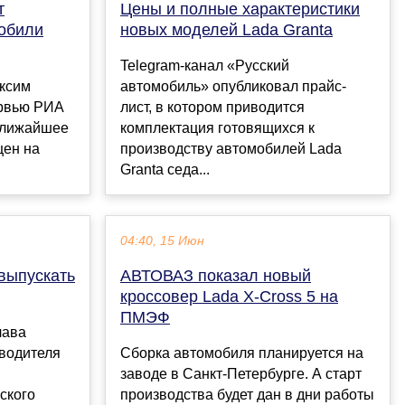
т
Цены и полные характеристики
мобили
новых моделей Lada Granta
Telegram-канал «Русский
ксим
автомобиль» опубликовал прайс-
ервью РИА
лист, в котором приводится
 ближайшее
комплектация готовящихся к
цен на
производству автомобилей Lada
Granta седа...
04:40, 15 Июн
выпускать
АВТОВАЗ показал новый
кроссовер Lada X-Cross 5 на
ПМЭФ
лава
зводителя
Сборка автомобиля планируется на
заводе в Санкт-Петербурге. А старт
ского
производства будет дан в дни работы