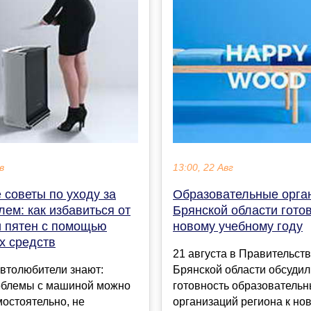
в
13:00, 22 Авг
 советы по уходу за
Образовательные орга
ем: как избавиться от
Брянской области гото
и пятен с помощью
новому учебному году
х средств
21 августа в Правительст
втолюбители знают:
Брянской области обсудил
облемы с машиной можно
готовность образователь
остоятельно, не
организаций региона к но