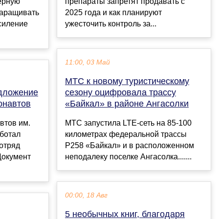
ерную
препараты запретят продавать с
аращивать
2025 года и как планируют
силение
ужесточить контроль за...
11:00, 03 Май
МТС к новому туристическому
дложение
сезону оцифровала трассу
онавтов
«Байкал» в районе Ангасолки
втов им.
МТС запустила LTE-сеть на 85-100
аботал
километрах федеральной трассы
отряд
Р258 «Байкал» и в расположенном
Документ
неподалеку поселке Ангасолка.......
00:00, 18 Авг
5 необычных книг, благодаря