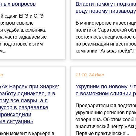
рных вопросов
Власти помогут подклю
воду новому пивзаводу
ой сдачи ЕГЭ и ОГЭ
 прямом смысле
В министерстве инвестиц
я судьба школьника.
политики Саратовской обл
на часто задаваемые
состоялось специальное 
 подготовке к этим
по реализации инвестпро
...
компании "Альфа-трейд".Пр
юн
11:10, 24 Июл
«Ак Барсе» при Знарке:
Укрупним по-новому. Чт
аботу одинаково, а в
о возможном слиянии 
ому все лавры, а я
Предварительная подготов
мусор в раздевалке
укрупнению регионов прак
Происходили
завершена. Об этом сооб
ые ситуации»
аналитический центр «Акц
акой момент в карьере в
Первые практические...