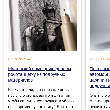
01:20, 06 Июн
23:50, 11 Ян
Маленький помощник: делаем
Полезные
робота-щетку из подручных
автомобил
материалов
царапин 
подручны
Как часто, глядя на грязные полы и
пыльные стены, вы мечтали о том,
Опытные а
чтобы свалить все трудности уборки
многие пр
на современную технику? Для этого
решить сам