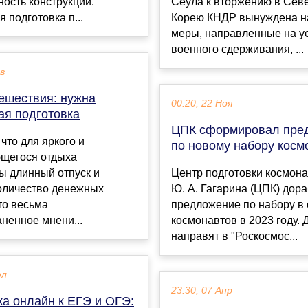
ность конструкции.
Сеула к вторжению в Сев
 подготовка п...
Корею КНДР вынуждена н
меры, направленные на у
военного сдерживания, ...
ев
ешествия: нужна
00:20, 22 Ноя
ая подготовка
ЦПК сформировал пре
 что для яркого и
по новому набору косм
щегося отдыха
ы длинный отпуск и
Центр подготовки космона
оличество денежных
Ю. А. Гагарина (ЦПК) дор
то весьма
предложение по набору в 
ненное мнени...
космонавтов в 2023 году. 
направят в "Роскосмос...
юл
23:30, 07 Апр
ка онлайн к ЕГЭ и ОГЭ: