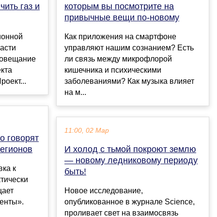
чить газ и
которым вы посмотрите на
привычные вещи по-новому
ионной
Как приложения на смартфоне
асти
управляют нашим сознанием? Есть
совещание
ли связь между микрофлорой
екта
кишечника и психическими
оект...
заболеваниями? Как музыка влияет
на м...
11:00, 02 Мар
о говорят
регионов
И холод с тьмой покроют землю
— новому ледниковому периоду
ка к
быть!
тически
щает
Новое исследование,
енты».
опубликованное в журнале Science,
проливает свет на взаимосвязь