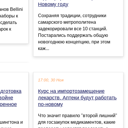
Новому году
нов Bellini
Сохраняя традиции, сотрудники
наборы к
самарского метрополитена
 сделать
задекорировали все 10 станций.
рок к
Постарались поддержать общую
новогоднюю концепцию, при этом
каж...
17:00, 30 Ноя
одготовка
Курс на импортозамещение
войне
лекарств. Аптеки будут работать
военное
по-новому
Что значит правило "второй лишний"
шингтона и
для госзакупок медикаментов, какие