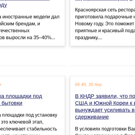
оду
Красноярская сеть рестора
а иностранные модели дал
приготовила подарочные 
ийским брендам, и
Новому году. Это поможет
течественных
приятные и красивый пода
в выросли на 35–40%...
празднику....
г
06:40, 30 Апр
ка площадки под
В КНДР заявили, что п
у бытовки
США и Южной Кореи к 
вынуждает усиливать 
 площадки под установку
сдерживание
это ключевой этап,
еспечивает стабильность
В условиях подготовки Ва