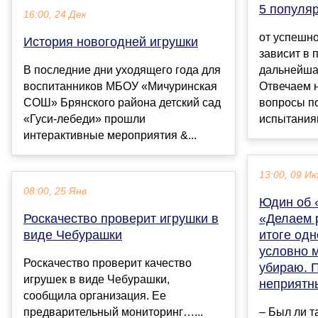
5 популя
16:00, 24 Дек
от успешн
История новогодней игрушки
зависит в
В последние дни уходящего года для
дальнейша
воспитанников МБОУ «Мичуринская
Отвечаем 
СОШ» Брянского района детский сад
вопросы по
«Гуси-лебеди» прошли
испытаниям
интерактивные мероприятия &...
13:00, 09 И
08:00, 25 Янв
Юдин об 
Роскачество проверит игрушки в
«Делаем р
виде Чебурашки
итоге одн
условно 
Роскачество проверит качество
убираю. 
игрушек в виде Чебурашки,
неприятн
сообщила организация. Ее
предварительный мониторинг…...
– Был ли т