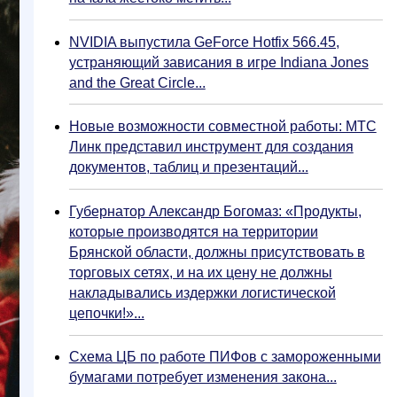
NVIDIA выпустила GeForce Hotfix 566.45,
устраняющий зависания в игре Indiana Jones
and the Great Circle...
Новые возможности совместной работы: МТС
Линк представил инструмент для создания
документов, таблиц и презентаций...
Губернатор Александр Богомаз: «Продукты,
которые производятся на территории
Брянской области, должны присутствовать в
торговых сетях, и на их цену не должны
накладывались издержки логистической
цепочки!»...
Схема ЦБ по работе ПИФов с замороженными
бумагами потребует изменения закона...