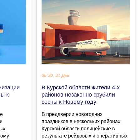
05:30, 31 Дек
В Курской области жители 4-х
низации
районов незаконно срубили
вы к
сосны к Новому году
В преддверии новогодних
ве
праздников в нескольких районах
и
Курской области полицейские в
ных
результате рейдовых и оперативных
вому