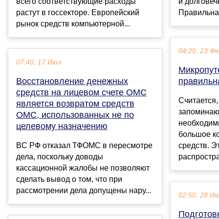
всего соответствующие расходы
и долговеч
растут в госсекторе. Европейский
Правильная
рынок средств компьютерной...
04:20, 23 Ф
07:40, 17 Июл
Микропут
Восстановление денежных
правильн
средств на лицевом счете ОМС
Считается,
является возвратом средств
запоминаю
ОМС, использованных не по
необходим
целевому назначению
большое к
ВC РФ отказал ТФОМС в пересмотре
средств. Э
дела, поскольку доводы
распростра
кассационной жалобы не позволяют
сделать вывод о том, что при
рассмотрении дела допущены нару...
02:50, 28 И
Подготов