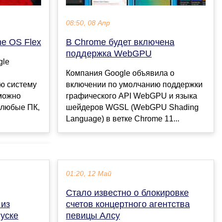
08:50, 08 Апр
e OS Flex
В Chrome будет включена
поддержка WebGPU
gle
Компания Google объявила о
ю систему
включении по умолчанию поддержки
 можно
графического API WebGPU и языка
 любые ПК,
шейдеров WGSL (WebGPU Shading
Language) в ветке Chrome 11...
01:20, 12 Май
Стало известно о блокировке
 из
счетов концертного агентства
уске
певицы Алсу