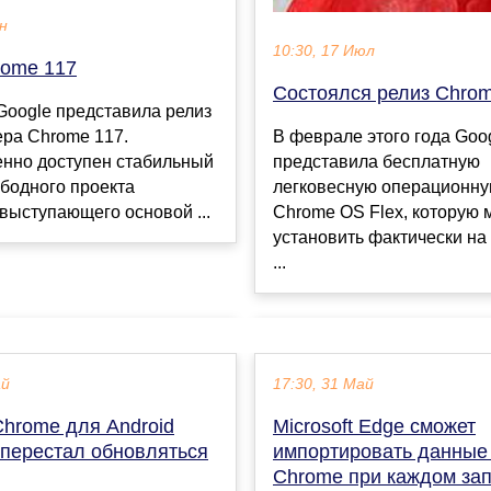
ен
10:30, 17 Июл
rome 117
Состоялся релиз Chrom
Google представила релиз
ера Chrome 117.
В феврале этого года Goo
нно доступен стабильный
представила бесплатную
бодного проекта
легковесную операционну
выступающего основой ...
Chrome OS Flex, которую
установить фактически на
...
ай
17:30, 31 Май
Chrome для Android
Microsoft Edge сможет
 перестал обновляться
импортировать данные
Chrome при каждом зап