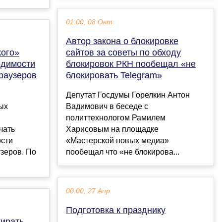
01:00, 08 Окт
Автор закона о блокировке
кого»
сайтов за советы по обходу
одимости
блокировок РКН пообещал «не
раузеров
блокировать Telegram»
Депутат Госдумы Горелкин Антон
ых
Вадимович в беседе с
политтехнологом Рамилем
чать
Харисовым на площадке
ости
«Мастерской новых медиа»
зеров. По
пообещал что «не блокирова...
00:00, 27 Апр
Подготовка к празднику
жирать