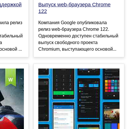
ддержкой
Выпуск web-браузера Chrome
122
вила релиз
Компания Google опубликовала
.
релиз web-браузера Chrome 122.
стабильный
Одновременно доступен стабильный
а
выпуск свободного проекта
сновой ...
Chromium, выступающего основой...