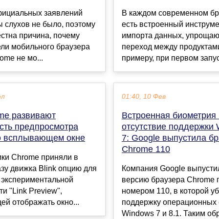
фициальных заявлений
В каждом современном бр
ы слухов не было, поэтому
есть встроенный инструме
стна причина, почему
импорта данных, упроща
ели мобильного браузера
переход между продуктами
ome не мо...
примеру, при первом запуск
юл
01:40, 10 Фев
me развивают
Встроенная биометрия 
сть предпросмотра
отсутствие поддержки
о всплывающем окне
7: Google выпустила б
Chrome 110
ики Chrome приняли в
зу движка Blink опцию для
Компания Google выпусти
 экспериментальной
версию браузера Chrome 
и "Link Preview",
номером 110, в которой у
й отображать окно...
поддержку операционных 
Windows 7 и 8.1. Таким обр