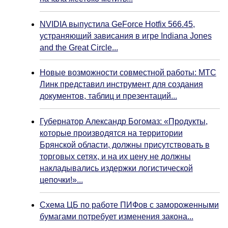
NVIDIA выпустила GeForce Hotfix 566.45,
устраняющий зависания в игре Indiana Jones
and the Great Circle...
Новые возможности совместной работы: МТС
Линк представил инструмент для создания
документов, таблиц и презентаций...
Губернатор Александр Богомаз: «Продукты,
которые производятся на территории
Брянской области, должны присутствовать в
торговых сетях, и на их цену не должны
накладывались издержки логистической
цепочки!»...
Схема ЦБ по работе ПИФов с замороженными
бумагами потребует изменения закона...