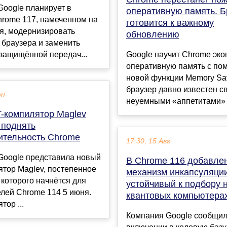
oogle планирует в
оперативную память. Б
hrome 117, намеченном на
готовится к важному
я, модернизировать
обновлению
 браузера и заменить
защищённой передач...
Google научит Chrome эко
оперативную память с п
новой функции Memory Sav
браузер давно известен с
юн
неуемными «аппетитами» –
T-компилятор Maglev
 поднять
ительность Chrome
17:30, 15 Авг
Google представила новый
В Chrome 116 добавле
ятор Maglev, постепенное
механизм инкапсуляци
которого начнётся для
устойчивый к подбору 
лей Chrome 114 5 июня.
квантовых компьютера
тор ...
Компания Google сообщил