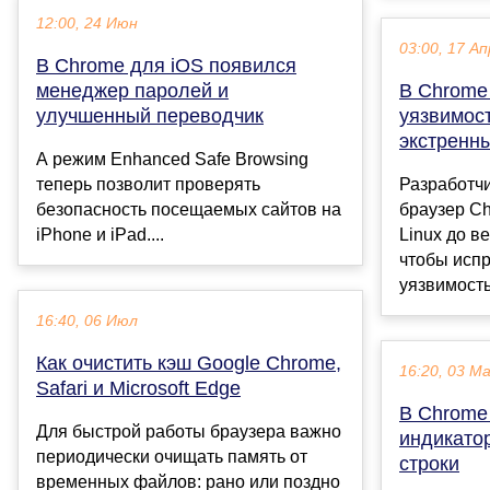
12:00, 24 Июн
03:00, 17 Ап
В Chrome для iOS появился
менеджер паролей и
В Chrome
улучшенный переводчик
уязвимос
экстренн
А режим Enhanced Safe Browsing
теперь позволит проверять
Разработч
безопасность посещаемых сайтов на
браузер C
iPhone и iPad....
Linux до в
чтобы исп
уязвимость
16:40, 06 Июл
Как очистить кэш Google Chrome,
16:20, 03 М
Safari и Microsoft Edge
В Chrome
Для быстрой работы браузера важно
индикатор
периодически очищать память от
строки
временных файлов: рано или поздно