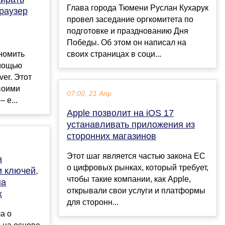
Глава города Тюмени Руслан Кухарук
раузер
провел заседание оргкомитета по
подготовке и празднованию Дня
Победы. Об этом он написал на
номить
своих страницах в соци...
омощью
er. Этот
воими
07:00, 21 Апр
 е...
Apple позволит на iOS 17
устанавливать приложения из
сторонних магазинов
Этот шаг является частью закона ЕС
н
о цифровых рынках, который требует,
и ключей,
чтобы такие компании, как Apple,
на
открывали свои услуги и платформы
х
для сторонн...
а о