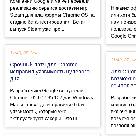
Компании Google и Valve перевели
реализацию сервиса доставки игр
Никаких о
Steam для платформы Chrome OS на
или хотя б
стадию бета-тестирования. Бета-
нам неизве
выпуск Steam уже пре...
пользоват
Google Chr
11:40, 05 Сен
11:40, 27 И
Срочный патч для Chrome
исправил уязвимость нулевого
Для Chro
дня
возможно
ссылок в
Разработчики Google выпустили
Chrome 105.0.5195.102 для Windows,
Разработч
Mac и Linux, где исправили 0-day
кодовую ба
уязвимость, которую уже
включения
эксплуатируют хакеры. Это ш...
возможност
позволяюще