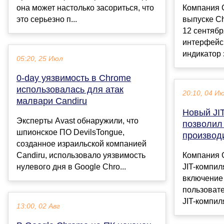
она может настолько засориться, что
Компания G
это серьезно п...
выпуске C
12 сентябр
интерфейс
индикатор 
05:20, 25 Июл
0-day уязвимость в Chrome
использовалась для атак
20:10, 04 И
малвари Candiru
Новый JI
Эксперты Avast обнаружили, что
позволил
шпионское ПО DevilsTongue,
производ
созданное израильской компанией
Candiru, использовало уязвимость
Компания 
нулевого дня в Google Chro...
JIT-компил
включение 
пользовате
JIT-компиля
13:00, 02 Авг