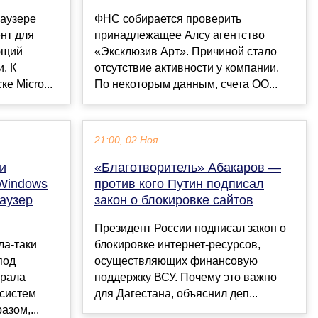
аузере
ФНС собирается проверить
нт для
принадлежащее Алсу агентство
ющий
«Эксклюзив Арт». Причиной стало
. К
отсутствие активности у компании.
е Micro...
По некоторым данным, счета ОО...
21:00, 02 Ноя
и
«Благотворитель» Абакаров —
 Windows
против кого Путин подписал
раузер
закон о блокировке сайтов
Президент России подписал закон о
ла-таки
блокировке интернет-ресурсов,
под
осуществляющих финансовую
брала
поддержку ВСУ. Почему это важно
систем
для Дагестана, объяснил деп...
азом,...