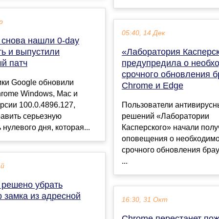
р
05:40, 14 Дек
 снова нашли 0-day
ть и выпустили
«Лаборатория Касперс
ый патч
предупредила о необх
срочного обновления б
ики Google обновили
Chrome и Edge
hrome Windows, Mac и
ерсии 100.0.4896.127,
Пользователи антивирусн
равить серьезную
решений «Лаборатории
 нулевого дня, которая...
Касперского» начали полу
оповещения о необходим
срочного обновления брау
...
ай
 решено убрать
 замка из адресной
16:30, 31 Окт
Chrome перестанет по