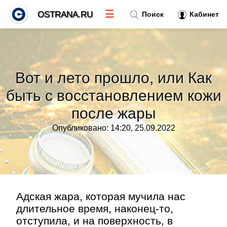
☰
OSTRANA.RU
Поиск
Кабинет
Новости
»
Вот и лето прошло, или Как
Тренды новостей
»
быть с восстановлением кожи
после жары
Рубрики
»
Опубликовано: 14:20, 25.09.2022
Правила
»
Контакт
»
Адская жара, которая мучила нас
длительное время, наконец-то,
отступила, и на поверхность, в