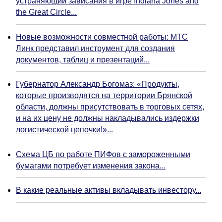
устраняющий зависания в игре Indiana Jones and
the Great Circle...
Новые возможности совместной работы: МТС
Линк представил инструмент для создания
документов, таблиц и презентаций...
Губернатор Александр Богомаз: «Продукты,
которые производятся на территории Брянской
области, должны присутствовать в торговых сетях,
и на их цену не должны накладывались издержки
логистической цепочки!»...
Схема ЦБ по работе ПИФов с замороженными
бумагами потребует изменения закона...
В какие реальные активы вкладывать инвестору...