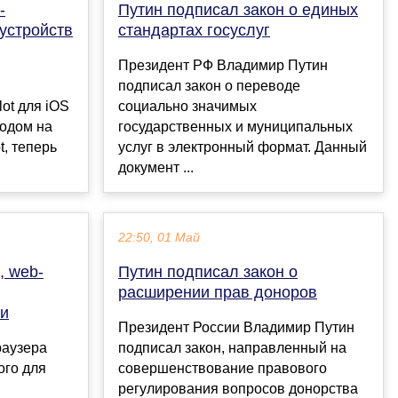
-
Путин подписал закон о единых
 устройств
стандартах госуслуг
Президент РФ Владимир Путин
подписал закон о переводе
lot для iOS
социально значимых
ходом на
государственных и муниципальных
t, теперь
услуг в электронный формат. Данный
документ ...
22:50, 01 Май
, web-
Путин подписал закон о
расширении прав доноров
ти
Президент России Владимир Путин
раузера
подписал закон, направленный на
ого для
совершенствование правового
регулирования вопросов донорства