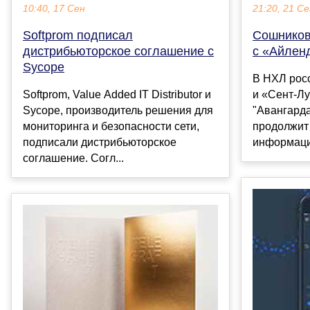
10:40, 17 Сен
21:20, 21 С
Softprom подписал
Сошников
дистрибьюторское соглашение с
с «Айлен
Sycope
В НХЛ росс
Softprom, Value Added IT Distributor и
и «Сент-Л
Sycope, производитель решения для
"Авангард
мониторинга и безопасности сети,
продолжит
подписали дистрибьюторское
информаци
соглашение. Согл...