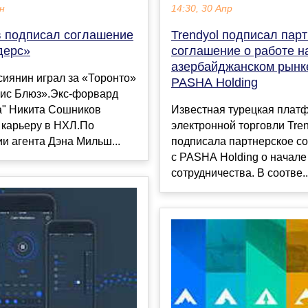
ен
14:30, 30 Апр
 подписал соглашение
Trendyol подписал пар
дерс»
соглашение о работе н
азербайджанском рынк
иянин играл за «Торонто»
PASHA Holding
уис Блюз».Экс-форвард
а" Никита Сошников
Известная турецкая плат
 карьеру в НХЛ.По
электронной торговли Tre
и агента Дэна Мильш...
подписала партнерское с
с PASHA Holding о начале
сотрудничества. В соотве..