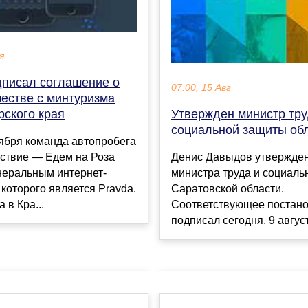
я
писал соглашение о
07:00, 15 Авг
честве с минтуризма
рского края
Утвержден министр тру
социальной защиты об
тября команда автопробега
ствие — Едем на Роза
Денис Давыдов утвержден
енеральным интернет-
министра труда и социал
которого является Pravda.
Саратовской области.
 в Кра...
Соответствующее постан
подписал сегодня, 9 августа