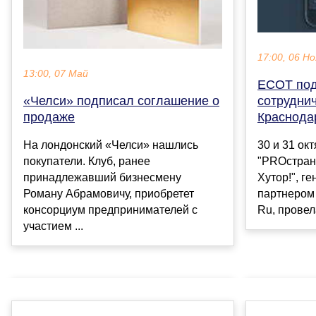
17:00, 06 Но
13:00, 07 Май
ЕСОТ под
«Челси» подписал соглашение о
сотрудни
продаже
Краснода
На лондонский «Челси» нашлись
30 и 31 ок
покупатели. Клуб, ранее
"PROстран
принадлежавший бизнесмену
Хутор!", г
Роману Абрамовичу, приобретет
партнером 
консорциум предпринимателей с
Ru, провела
участием ...