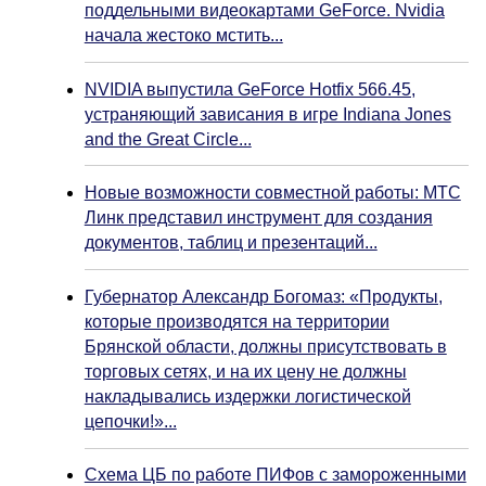
поддельными видеокартами GeForce. Nvidia
начала жестоко мстить...
NVIDIA выпустила GeForce Hotfix 566.45,
устраняющий зависания в игре Indiana Jones
and the Great Circle...
Новые возможности совместной работы: МТС
Линк представил инструмент для создания
документов, таблиц и презентаций...
Губернатор Александр Богомаз: «Продукты,
которые производятся на территории
Брянской области, должны присутствовать в
торговых сетях, и на их цену не должны
накладывались издержки логистической
цепочки!»...
Схема ЦБ по работе ПИФов с замороженными