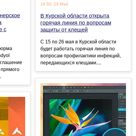
16:50, 15 Май
тнерское
В Курской области открыта
а
горячая линия по вопросам
е с
защиты от клещей
C 15 по 26 мая в Курской области
форма
будет работать горячая линия по
ndyol
вопросам профилактики инфекций,
оглашение
передающихся клещами....
 прямого
.