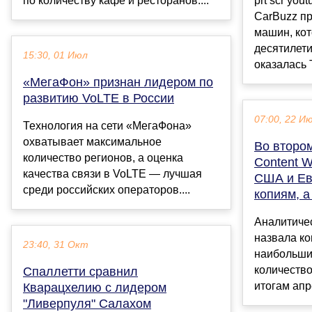
по количеству кафе и ресторанов....
prt scr yo
CarBuzz п
машин, кот
десятилет
15:30, 01 Июл
оказалась 
«МегаФон» признан лидером по
развитию VoLTE в России
07:00, 22 И
Технология на сети «МегаФона»
охватывает максимальное
Во втором
количество регионов, а оценка
Content W
качества связи в VoLTE — лучшая
США и Ев
среди российских операторов....
копиям, а
Аналитиче
назвала ко
23:40, 31 Окт
наибольши
количеств
Спаллетти сравнил
итогам апр
Кварацхелию с лидером
"Ливерпуля" Салахом