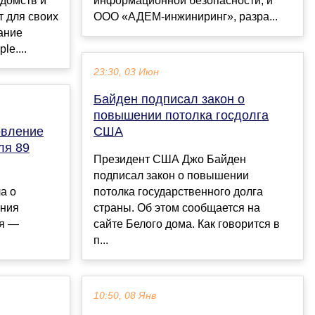
домств и
информационной безопасности, и
т для своих
ООО «АДЕМ-инжиниринг», разра...
ание
e....
23:30, 03 Июн
Байден подписал закон о
повышении потолка госдолга
овление
США
ля 89
Президент США Джо Байден
подписал закон о повышении
а о
потолка государственного долга
ения
страны. Об этом сообщается на
ия —
сайте Белого дома. Как говорится в
п...
10:50, 08 Янв