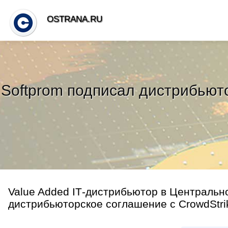
OSTRANA.RU
Softprom подписал дистрибьют
Value Added IТ-дистрибьютор в Центральн
дистрибьюторское соглашение с CrowdStrik