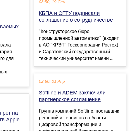
08:50, 19 Сен
КБПА и СГТУ подписали
соглашение о сотрудничестве
иваемых
"Конструкторское бюро
промышленной автоматики" (входит
овала
в АО "КРЭТ" Госкорпорации Ростех)
тария
и Саратовский государственный
го для
технический университет имени ...
мых
02:50, 01 Апр
Softline и ADEM заключили
партнерское соглашение
Группа компаний Softline, поставщик
прет на
решений и сервисов в области
тв Apple
цифровой трансформации и