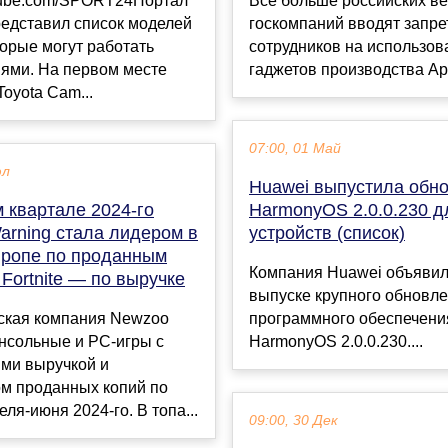
utube.com/SPORT24Портал
Всё больше российских ве
редставил список моделей
госкомпаний вводят запре
орые могут работать
сотрудников на использов
иями. На первом месте
гаджетов производства Appl
Toyota Cam...
07:00, 01 Май
юл
Huawei выпустила обн
 квартале 2024-го
HarmonyOS 2.0.0.230 д
arning стала лидером в
устройств (список)
ропе по проданным
Компания Huawei объявил
 Fortnite — по выручке
выпуске крупного обновл
ская компания Newzoo
программного обеспечен
нсольные и PC-игры с
HarmonyOS 2.0.0.230....
ми выручкой и
ом проданных копий по
еля-июня 2024-го. В топа...
09:00, 30 Дек