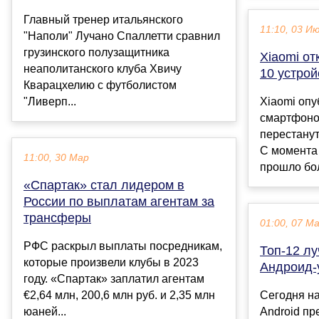
Главный тренер итальянского
11:10, 03 И
"Наполи" Лучано Спаллетти сравнил
грузинского полузащитника
Xiaomi от
неаполитанского клуба Хвичу
10 устрой
Кварацхелию с футболистом
"Ливерп...
Xiaomi опу
смартфоно
перестанут
С момента 
11:00, 30 Мар
прошло боле
«Спартак» стал лидером в
России по выплатам агентам за
трансферы
01:00, 07 М
РФС раскрыл выплаты посредникам,
Топ-12 л
которые произвели клубы в 2023
Андроид-
году. «Спартак» заплатил агентам
€2,64 млн, 200,6 млн руб. и 2,35 млн
Сегодня н
юаней...
Android п