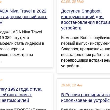
в
01:00, 26 Май
DA Niva Travel в 2022
Доступен Snagboot,
а лидером российского
инструментарий для
V
восстановления встра
устройств
одаж LADA Niva Travel
19 389 штук, что
Компания Bootlin опублик
модели стать лидером в
первый выпуск инструмен
россоверов и
Snagboot, предназначенно
иков, несмотря на
восстановления работы и
.
перепрошивки встраивае
устройств...
юл
19:50, 12 Авг
mry 1992 года стала
рейтинга самых
В России расширили за
 автомобилей
использование устройс