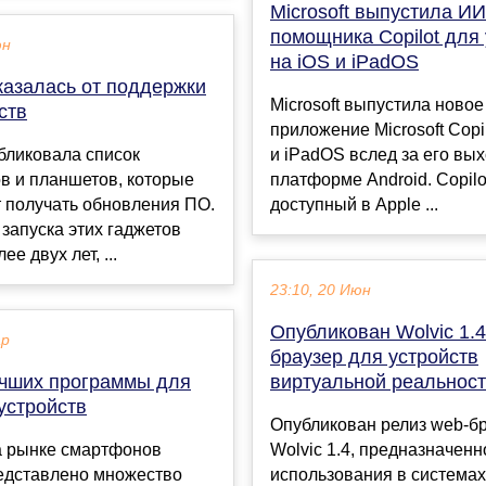
Microsoft выпустила ИИ
помощника Copilot для
юн
на iOS и iPadOS
казалась от поддержки
Microsoft выпустила новое
ств
приложение Microsoft Copi
бликовала список
и iPadOS вслед за его вы
в и планшетов, которые
платформе Android. Copilo
 получать обновления ПО.
доступный в Apple ...
запуска этих гаджетов
е двух лет, ...
23:10, 20 Июн
Опубликован Wolvic 1.4
ар
браузер для устройств
учших программы для
виртуальной реальнос
устройств
Опубликован релиз web-б
а рынке смартфонов
Wolvic 1.4, предназначенн
редставлено множество
использования в системах