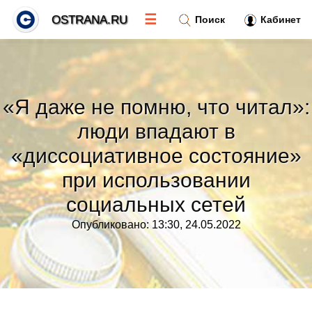
☰
OSTRANA.RU
Поиск
Кабинет
Новости
»
«Я даже не помню, что читал»:
Тренды новостей
»
люди впадают в
«диссоциативное состояние»
Рубрики
»
при использовании
Правила
социальных сетей
»
Опубликовано: 13:30, 24.05.2022
Контакт
»