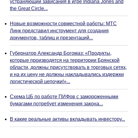
устраняющий зависания в игре Indiana Jones and
the Great Circle...
Новые возможности совместной работы: МТС
Линк представил инструмент для создания
документов, таблиц и презентаций...
Губернатор Александр Богомаз: «Продукты,
которые производятся на территории Брянской
области, должны присутствовать в торговых сетях,
и на их цену не должны накладывались издержки
логистической цепочки!»...
Схема ЦБ по работе ПИФов с замороженными
бумагами потребует изменения закона...
В какие реальные активы вкладывать инвестору...