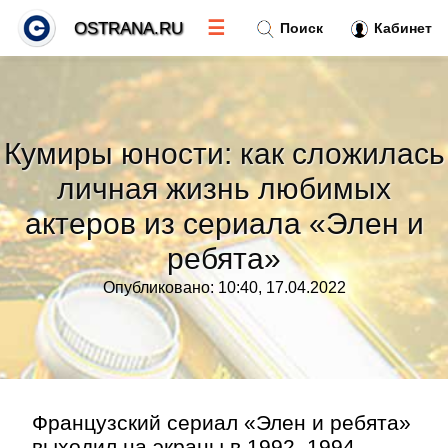
☰
OSTRANA.RU
Поиск
Кабинет
Новости
»
Кумиры юности: как сложилась
Тренды новостей
»
личная жизнь любимых
актеров из сериала «Элен и
Рубрики
»
ребята»
Правила
»
Опубликовано: 10:40, 17.04.2022
Контакт
»
Французский сериал «Элен и ребята»
выходил на экраны в 1992–1994