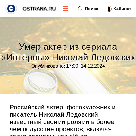
☰
OSTRANA.RU
Поиск
Кабинет
Новости
»
Умер актер из сериала
Тренды новостей
»
«Интерны» Николай Ледовских
Опубликовано: 17:00, 14.12.2024
Рубрики
»
Правила
»
Контакт
»
Российский актер, фотохудожник и
писатель Николай Ледовский,
известный своими ролями в более
чем полусотне проектов, включая