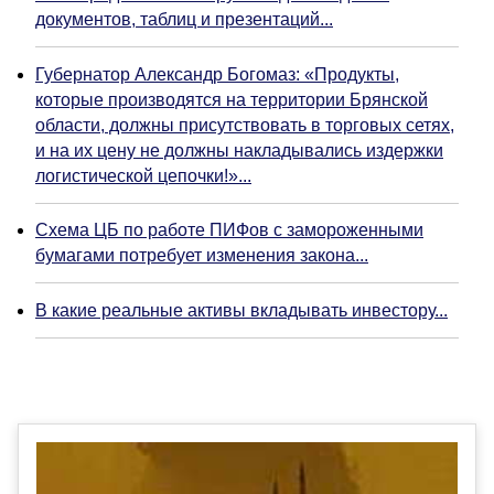
документов, таблиц и презентаций...
Губернатор Александр Богомаз: «Продукты,
которые производятся на территории Брянской
области, должны присутствовать в торговых сетях,
и на их цену не должны накладывались издержки
логистической цепочки!»...
Схема ЦБ по работе ПИФов с замороженными
бумагами потребует изменения закона...
В какие реальные активы вкладывать инвестору...