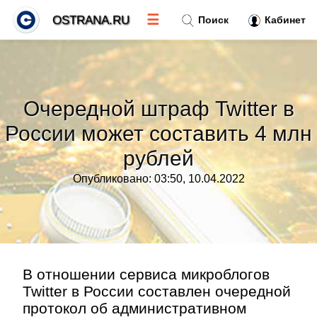
☰
OSTRANA.RU
Поиск
Кабинет
Новости
»
Очередной штраф Twitter в
Тренды новостей
»
России может составить 4 млн
рублей
Рубрики
»
Опубликовано: 03:50, 10.04.2022
Правила
»
Контакт
»
В отношении сервиса микроблогов
Twitter в России составлен очередной
протокол об административном