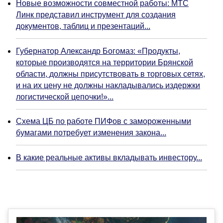
Новые возможности совместной работы: МТС
Линк представил инструмент для создания
документов, таблиц и презентаций...
Губернатор Александр Богомаз: «Продукты,
которые производятся на территории Брянской
области, должны присутствовать в торговых сетях,
и на их цену не должны накладывались издержки
логистической цепочки!»...
Схема ЦБ по работе ПИФов с замороженными
бумагами потребует изменения закона...
В какие реальные активы вкладывать инвестору...