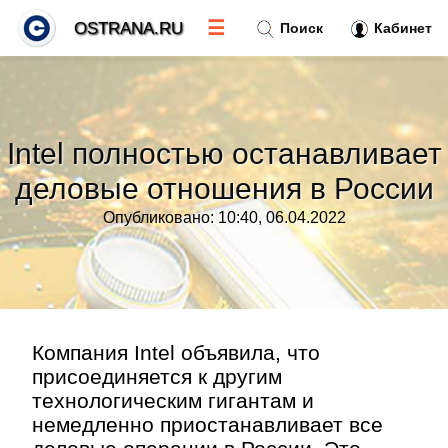
☰
OSTRANA.RU
Поиск
Кабинет
Новости
»
Intel полностью останавливает
Тренды новостей
»
деловые отношения в России
Опубликовано: 10:40, 06.04.2022
Рубрики
»
Правила
»
Контакт
»
Компания Intel объявила, что
присоединяется к другим
технологическим гигантам и
немедленно приостанавливает все