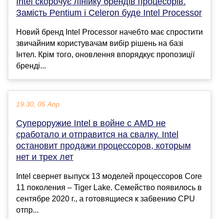
Intel скорочує лінійку брендів процесорів.
Замість Pentium і Celeron буде Intel Processor
Новий бренд Intel Processor начебто має спростити
звичайним користувачам вибір рішень на базі
Інтел. Крім того, оновлення впорядкує пропозиції
бренді...
19:30, 05 Апр
Супероружие Intel в войне с AMD не
сработало и отправится на свалку. Intel
остановит продажи процессоров, которым
нет и трех лет
Intel свернет выпуск 13 моделей процессоров Core
11 поколения – Tiger Lake. Семейство появилось в
сентябре 2020 г., а готовящиеся к забвению CPU
отпр...