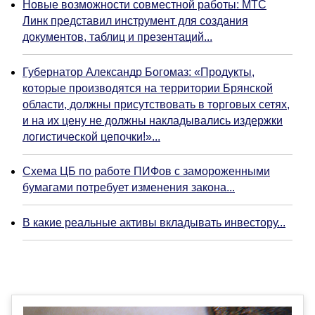
Новые возможности совместной работы: МТС
Линк представил инструмент для создания
документов, таблиц и презентаций...
Губернатор Александр Богомаз: «Продукты,
которые производятся на территории Брянской
области, должны присутствовать в торговых сетях,
и на их цену не должны накладывались издержки
логистической цепочки!»...
Схема ЦБ по работе ПИФов с замороженными
бумагами потребует изменения закона...
В какие реальные активы вкладывать инвестору...