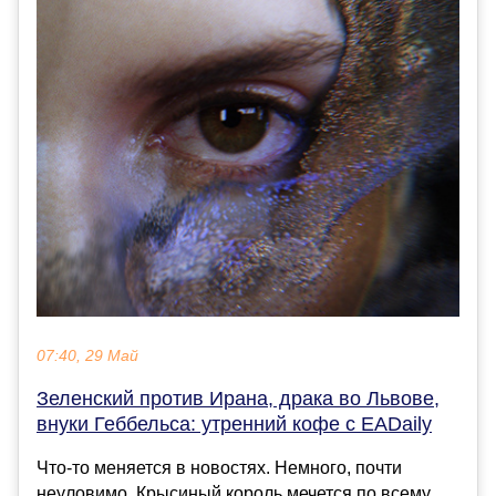
07:40, 29 Май
Зеленский против Ирана, драка во Львове,
внуки Геббельса: утренний кофе с EADaily
Что-то меняется в новостях. Немного, почти
неуловимо. Крысиный король мечется по всему