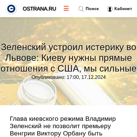
☰
OSTRANA.RU
Поиск
Кабинет
Новости
»
Зеленский устроил истерику во
Тренды новостей
»
Львове: Киеву нужны прямые
отношения с США, мы сильные
Рубрики
»
Опубликовано: 17:00, 17.12.2024
Правила
»
Контакт
»
Глава киевского режима Владимир
Зеленский не позволит премьеру
Венгрии Виктору Орбану быть