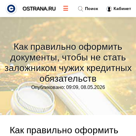
☰
OSTRANA.RU
Поиск
Кабинет
Новости
»
Как правильно оформить
Тренды новостей
»
документы, чтобы не стать
заложником чужих кредитных
Рубрики
»
обязательств
Правила
»
Опубликовано: 09:09, 08.05.2026
Контакт
»
Как правильно оформить