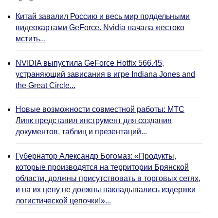
Китай завалил Россию и весь мир поддельными
видеокартами GeForce. Nvidia начала жестоко
мстить...
NVIDIA выпустила GeForce Hotfix 566.45,
устраняющий зависания в игре Indiana Jones and
the Great Circle...
Новые возможности совместной работы: МТС
Линк представил инструмент для создания
документов, таблиц и презентаций...
Губернатор Александр Богомаз: «Продукты,
которые производятся на территории Брянской
области, должны присутствовать в торговых сетях,
и на их цену не должны накладывались издержки
логистической цепочки!»...