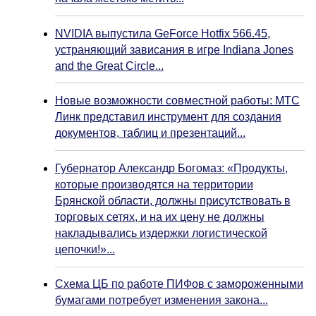
NVIDIA выпустила GeForce Hotfix 566.45,
устраняющий зависания в игре Indiana Jones
and the Great Circle...
Новые возможности совместной работы: МТС
Линк представил инструмент для создания
документов, таблиц и презентаций...
Губернатор Александр Богомаз: «Продукты,
которые производятся на территории
Брянской области, должны присутствовать в
торговых сетях, и на их цену не должны
накладывались издержки логистической
цепочки!»...
Схема ЦБ по работе ПИФов с замороженными
бумагами потребует изменения закона...