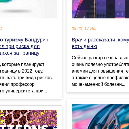
03:20, 17 Янв
ай
Врачи рассказали, кому
по туризму Бандурин
есть дыню
л три риска для
ихся за границу
Сейчас разгар сезона дын
очень полезно употреблят
, которые планируют
анемии для повышения ге
границу в 2022 году,
а также с целью профилак
итывать три вида рисков.
мочекаменной болезни...
аявил профессор
о университета при...