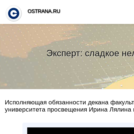
OSTRANA.RU
Эксперт: сладкое нел
Исполняющая обязанности декана факульт
университета просвещения Ирина Лялина п