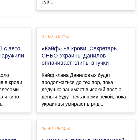
сув...
07:50, 16 Июл
П с авто
«Кайф» на крови. Секретарь
наружили
СНБО Украины Данилов
оплачивает клипы внучки
коло
Кайф клана Даниловых будет
я в крови
продолжаться до тех пор, пока
олесами
дедушка занимает высокий пост, а
а и кино
деньги будут течь к нему рекой, пока
..
украинцы умирают в ряд...
05:40, 05 Май