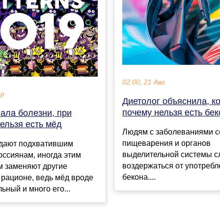
02:00, 21 Авг
ар
Диетолог объяснила, к
почему нельзя есть бек
ала болезни, при
ельзя есть мёд
Людям с заболеваниями с
пищеварения и органов
 дают подхватившим
выделительной системы с
оссиянам, иногда этим
воздержаться от употребл
м заменяют другие
бекона....
 рационе, ведь мёд вроде
ьный и много его...