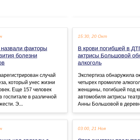
ен
15:30, 20 Окт
 назвали факторы
В крови погибшей в ДТ
вития болезни
актрисы Большовой об
ов
алкоголь
зарегистрирован случай
Экспертиза обнаружила о
за, который унес жизни
четырех промилле алкогол
овек. Еще 157 человек
женщины, погибшей под к
в госпитале в различной
автомобиля актрисы театр
ести. Э...
Анны Большовой в деревн.
ен
03:00, 21 Ноя