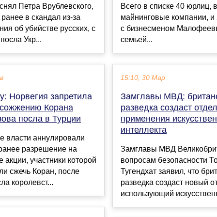
снял Петра Врублевского,
Всего в списке 40 юрлиц, 
ранее в скандал из-за
майнинговые компании, и
ия об убийстве русских, с
с бизнесменом Малофеев
посла Укр...
семьей...
ев
15:10, 30 Мар
у: Норвегия запретила
Замглавы МВД: британ
 сожжению Корана
разведка создаст отде
зова посла в Турции
применения искусствен
интеллекта
е власти аннулировали
ранее разрешение на
Замглавы МВД Великобри
 акции, участники которой
вопросам безопасности Т
и сжечь Коран, после
Тугендхат заявил, что бри
ла королевст...
разведка создаст новый от
использующий искусственн