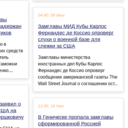
04:40, 09 Июн
авы
задержан
Замглавы МИД Кубы Карлос
тиков
Фернандес де Коссио опроверг
слухи о военной базе для
ю в
слежки за США
их средств
тель
Замглавы министерства
таможни
иностранных дел Кубы Карлос
ко....
Фернандес де Коссио опроверг
сообщение американской газеты The
Wall Street Journal о соглашении ост...
заявил о
12:00, 16 Ноя
 США на
Гершковичу
В Геническе пропала замглавы
сформированной Россией