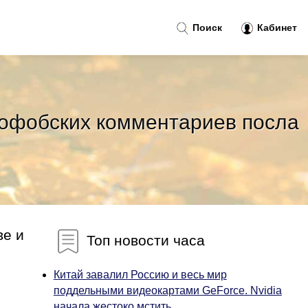
Поиск
Кабинет
софобских комментариев посла
ве и
Топ новости часа
Китай завалил Россию и весь мир
поддельными видеокартами GeForce. Nvidia
начала жестоко мстить...