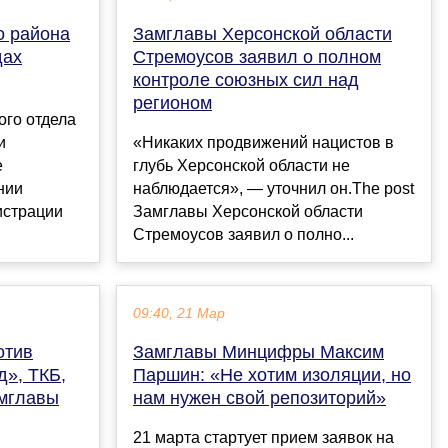
о района
Замглавы Херсонской области
дах
Стремоусов заявил о полном
контроле союзных сил над
регионом
ого отдела
и
«Никаких продвижений нацистов в
е
глубь Херсонской области не
нии
наблюдается», — уточнил он.The post
истрации
Замглавы Херсонской области
Стремоусов заявил о полно...
09:40, 21 Мар
отив
Замглавы Минцифры Максим
», ТКБ,
Паршин: «Не хотим изоляции, но
амглавы
нам нужен свой репозиторий»
21 марта стартует прием заявок на