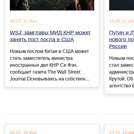
18:10, 11 Янв
12:20, 22 И
WSJ: замглавы МИД КНР может
Путин и 
занять пост посла в США
нового п
России
Новым послом Китая в США может
стать заместитель министра
Новым пос
иностранных дел КНР Се Фэн,
стал замес
сообщает газета The Wall Street
администр
Journal.Основываясь на собствен...
Крутой. Об
агентство Б
05:20, 10 Фев
23:10, 19 М