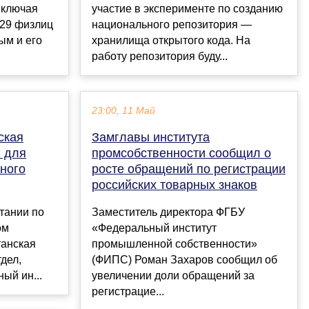
включая
участие в эксперименте по созданию
 29 физлиц
национального репозитория —
ым и его
хранилища открытого кода. На
работу репозитория буду...
23:00, 11 Май
ская
Замглавы института
л для
промсобственности сообщил о
ного
росте обращений по регистрации
российских товарных знаков
тании по
Заместитель директора ФГБУ
ом
«Федеральный институт
танская
промышленной собственности»
дел,
(ФИПС) Роман Захаров сообщил об
ый ин...
увеличении доли обращений за
регистрацие...