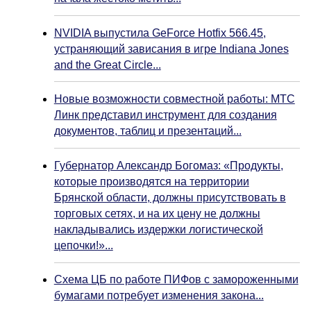
NVIDIA выпустила GeForce Hotfix 566.45,
устраняющий зависания в игре Indiana Jones
and the Great Circle...
Новые возможности совместной работы: МТС
Линк представил инструмент для создания
документов, таблиц и презентаций...
Губернатор Александр Богомаз: «Продукты,
которые производятся на территории
Брянской области, должны присутствовать в
торговых сетях, и на их цену не должны
накладывались издержки логистической
цепочки!»...
Схема ЦБ по работе ПИФов с замороженными
бумагами потребует изменения закона...