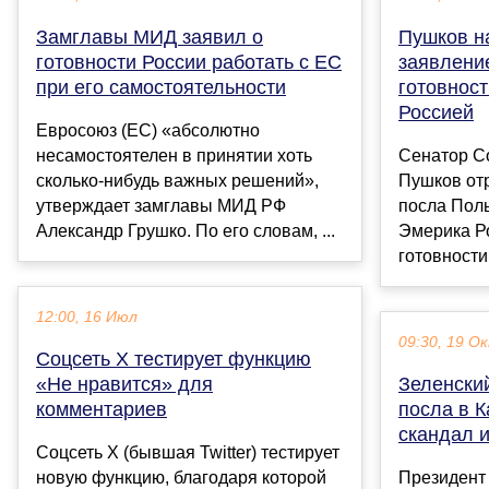
Замглавы МИД заявил о
Пушков н
готовности России работать с ЕС
заявлени
при его самостоятельности
готовност
Россией
Евросоюз (ЕС) «абсолютно
несамостоятелен в принятии хоть
Сенатор С
сколько-нибудь важных решений»,
Пушков от
утверждает замглавы МИД РФ
посла Пол
Александр Грушко. По его словам, ...
Эмерика Р
готовности 
12:00, 16 Июл
09:30, 19 О
Соцсеть Х тестирует функцию
«Не нравится» для
Зеленски
комментариев
посла в К
скандал и
Соцсеть Х (бывшая Twitter) тестирует
новую функцию, благодаря которой
Президент