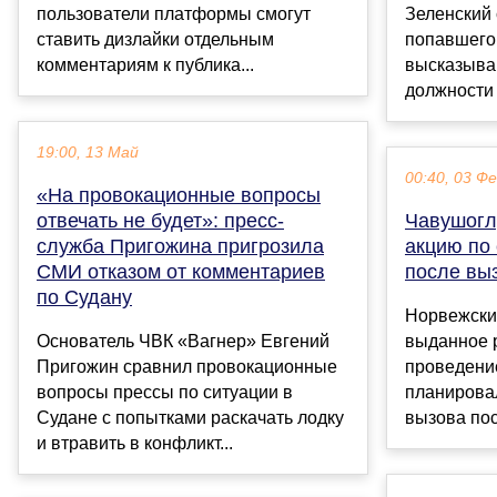
пользователи платформы смогут
Зеленский 
ставить дизлайки отдельным
попавшего 
комментариям к публика...
высказыван
должности 
19:00, 13 Май
00:40, 03 Ф
«На провокационные вопросы
отвечать не будет»: пресс-
Чавушогл
служба Пригожина пригрозила
акцию по
СМИ отказом от комментариев
после вы
по Судану
Норвежски
Основатель ЧВК «Вагнер» Евгений
выданное 
Пригожин сравнил провокационные
проведение
вопросы прессы по ситуации в
планировал
Судане с попытками раскачать лодку
вызова пос
и втравить в конфликт...