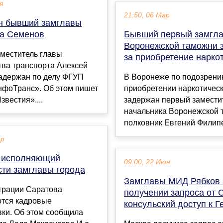
я
21:50, 06 Мар
н бывший замглавы
а Семенов
Бывший первый замгл
Воронежской таможни 
меститель главы
за приобретение нарко
тва транспорта Алексей
адержан по делу ФГУП
В Воронеже по подозрени
фоТранс». Об этом пишет
приобретении наркотическ
звестия»....
задержан первый замести
начальника Воронежской 
полковник Евгений Филипен
ар
 исполняющий
09:00, 22 Июн
сти замглавы города
Замглавы МИД Рябков 
трации Саратова
получении запроса от
тся кадровые
консульский доступ к 
вки. Об этом сообщила