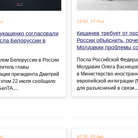
19:00, 23 Ноя
юл
Кишинев требует от по
Лукашенко согласовали
России объяснить, поче
осла Белоруссии в
Молдавии проблемы со
Посла Российской Федера
лом Белоруссии в России
Молдавии Олега Васнецо
титель главы
в Министерство иностранн
ации президента Дмитрий
европейской интеграции 
 этом 22 июля сообщило
для разъяснений в связи...
елТА....
ар
10:30, 03 Авг