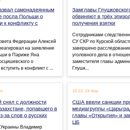
азвал самонадеянным
Замглавы Глушковског
е посла Польши о
обвиняют в трёх эпизо
и к конфликту с
получения взятки
Сотрудниками следственн
овета Федерации Алексей
СУ СКР по Курской област
реагировал на заявление
завершено расследовани
ьши в Париже Яна
уголовного дела в отноше
осцишевского о
заместителя главы админ
вступить в конфликт с ...
Глушк...
кт
16:10, 24 Апр
й снял с должности
США ввели санкции пр
азахстане, попавшего в
медиагруппы «Царьград
з-за слов о русских
главы «Открытия» и з
ЦБ
 Украины Владимир