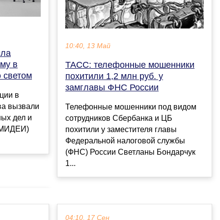
10:40, 13 Май
сла
му в
ТАСС: телефонные мошенники
 светом
похитили 1,2 млн руб. у
замглавы ФНС России
ции в
ва вызвали
Телефонные мошенники под видом
ых дел и
сотрудников Сбербанка и ЦБ
(МИДЕИ)
похитили у заместителя главы
Федеральной налоговой службы
(ФНС) России Светланы Бондарчук
1...
04:10, 17 Сен