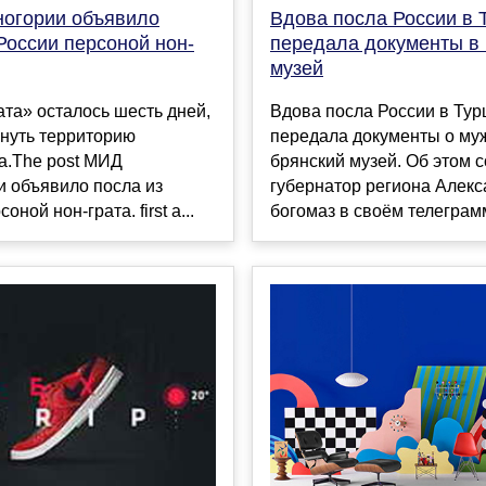
огории объявило
Вдова посла России в 
России персоной нон-
передала документы в
музей
та» осталось шесть дней,
Вдова посла России в Тур
инуть территорию
передала документы о му
а.The post МИД
брянский музей. Об этом 
и объявило посла из
губернатор региона Алекс
оной нон-грата. first a...
богомаз в своём телеграмм