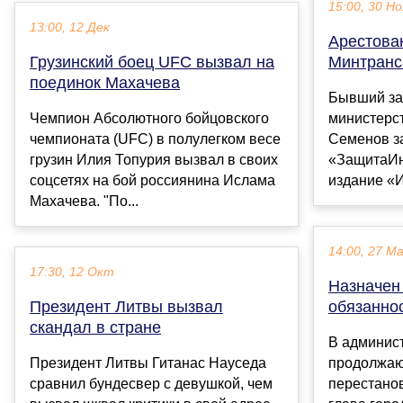
15:00, 30 Но
13:00, 12 Дек
Арестова
Грузинский боец UFC вызвал на
Минтранс
поединок Махачева
Бывший за
Чемпион Абсолютного бойцовского
министерс
чемпионата (UFC) в полулегком весе
Семенов з
грузин Илия Топурия вызвал в своих
«ЗащитаИн
соцсетях на бой россиянина Ислама
издание «И
Махачева. "По...
14:00, 27 М
17:30, 12 Окт
Назначен
Президент Литвы вызвал
обязанно
скандал в стране
В админис
Президент Литвы Гитанас Науседа
продолжаю
сравнил бундесвер с девушкой, чем
перестано