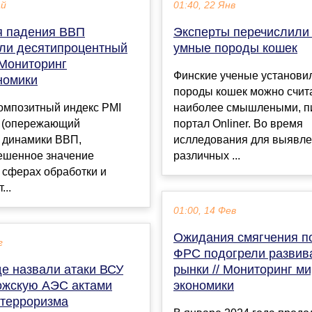
ай
01:40, 22 Янв
 падения ВВП
Эксперты перечислили
ли десятипроцентный
умные породы кошек
 Мониторинг
Финские ученые установил
номики
породы кошек можно счит
омпозитный индекс PMI
наиболее смышлеными, п
l (опережающий
портал Onliner. Во время
ь динамики ВВП,
ислледования для выявл
ешенное значение
различных ...
 сферах обработки и
...
01:00, 14 Фев
Ожидания смягчения п
г
ФРС подогрели разви
е назвали атаки ВСУ
рынки // Мониторинг м
ожскую АЭС актами
экономики
 терроризма