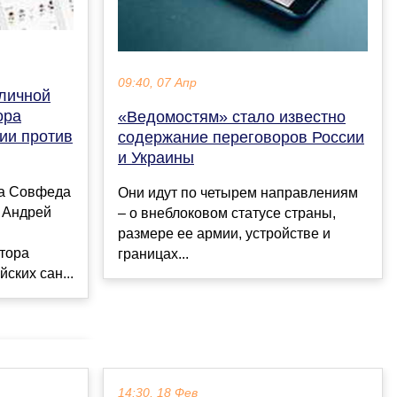
09:40, 07 Апр
личной
ора
«Ведомостям» стало известно
ии против
содержание переговоров России
и Украины
та Совфеда
Они идут по четырем направлениям
 Андрей
– о внеблоковом статусе страны,
размере ее армии, устройстве и
тора
границах...
ских сан...
14:30, 18 Фев