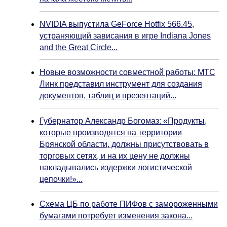
NVIDIA выпустила GeForce Hotfix 566.45,
устраняющий зависания в игре Indiana Jones
and the Great Circle...
Новые возможности совместной работы: МТС
Линк представил инструмент для создания
документов, таблиц и презентаций...
Губернатор Александр Богомаз: «Продукты,
которые производятся на территории
Брянской области, должны присутствовать в
торговых сетях, и на их цену не должны
накладывались издержки логистической
цепочки!»...
Схема ЦБ по работе ПИФов с замороженными
бумагами потребует изменения закона...