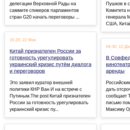
делегации Верховной Рады на
Пушков в 
саммите спикеров парламентов
Комитета 
стран G20 начать переговоры ...
генерала М
США, Китай
16:20, 22 Фев
04:30, 12 Де
Китай признателен России за
готовность урегулировать
В Совфед
украинский кризис путём диалога
кинотеатр
и переговоров
аренды
Это заявил куратор внешней
Российски
политики КНР Ван И на встрече с
дать отсро
Путиным.The post Китай признателен
сообщает 
России за готовность урегулировать
письмо по
украинский кризис пу...
Максиму Ор