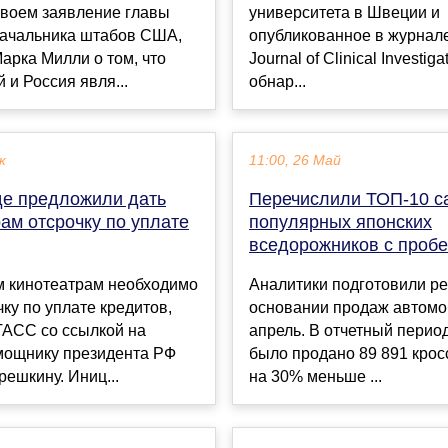
своем заявление главы
университета в Швеции и
начальника штабов США,
опубликованное в журнал
арка Милли о том, что
Journal of Clinical Investigat
 и Россия явля...
обнар...
к
11:00, 26 Май
е предложили дать
Перечислили ТОП-10 с
ам отсрочку по уплате
популярных японских
вседорожников с пробе
м кинотеатрам необходимо
Аналитики подготовили ре
чку по уплате кредитов,
основании продаж автомо
ТАСС со ссылкой на
апрель. В отчетный перио
мощнику президента РФ
было продано 89 891 крос
ешкину. Иниц...
на 30% меньше ...