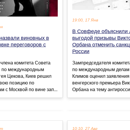
19:00, 17 Янв
юн
В Совфеде объяснили 
 назвали виновных в
выгодой призывы Викт
овке переговоров с
Орбана отменить санкц
России
члена комитета Совета
Зампредседателя комите
 по международным
по международным делам
гея Цекова, Киев решил
Климов оценил заявления
свою позицию по
венгерского премьера Вик
м с Москвой по вине зап...
Орбана на тему антироссий
кт
10:10, 27 Авг