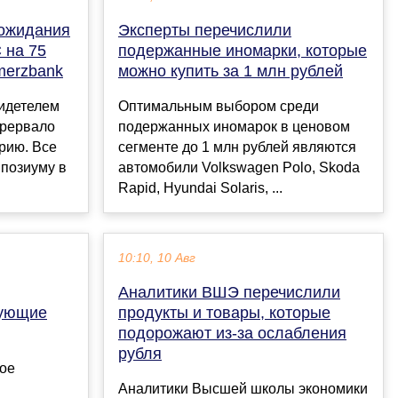
 ожидания
Эксперты перечислили
 на 75
подержанные иномарки, которые
merzbank
можно купить за 1 млн рублей
видетелем
Оптимальным выбором среди
прервало
подержанных иномарок в ценовом
рию. Все
сегменте до 1 млн рублей являются
мпозиуму в
автомобили Volkswagen Polo, Skoda
Rapid, Hyundai Solaris, ...
10:10, 10 Авг
Аналитики ВШЭ перечислили
рующие
продукты и товары, которые
подорожают из-за ослабления
рубля
ое
Аналитики Высшей школы экономики