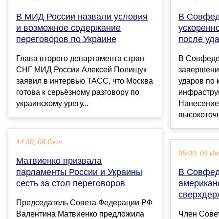
В МИД России назвали условия
В Совфед
и возможное содержание
ускоренн
переговоров по Украине
после уда
Глава второго департамента стран
В Совфеде
СНГ МИД России Алексей Полищук
завершени
заявил в интервью ТАСС, что Москва
ударов по 
готова к серьёзному разговору по
инфрастру
украинскому урегу...
Нанесение
высокоточн
14:30, 06 Окт
05:00, 09 И
Матвиенко призвала
парламенты России и Украины
В Совфед
сесть за стол переговоров
американс
сверхдер
Председатель Совета Федерации РФ
Валентина Матвиенко предложила
Член Сове