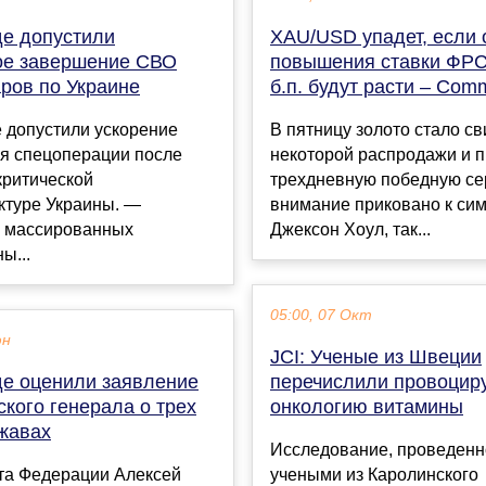
е допустили
XAU/USD упадет, если
ое завершение СВО
повышения ставки ФРС
ров по Украине
б.п. будут расти – Com
 допустили ускорение
В пятницу золото стало с
я спецоперации после
некоторой распродажи и 
критической
трехдневную победную се
ктуре Украины. —
внимание приковано к си
 массированных
Джексон Хоул, так...
ы...
05:00, 07 Окт
юн
JCI: Ученые из Швеции
е оценили заявление
перечислили провоци
кого генерала о трех
онкологию витамины
жавах
Исследование, проведенн
та Федерации Алексей
учеными из Каролинского