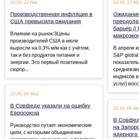
22:20, 12 Авг
02:10, 12 М
Производственная инфляция в
Ожидания
США превысила ожидания
преодоле
барьер //
Влияние на рынок:3Цены
макроэко
производителей США в июле
выросли на 0.3% м/м как с учётом,
В апреле к
так и без продуктов питания и
S&P globa
энергии. Это первый позитивный
показател
сюрпр...
средневзв
индексов в
услуг) восст
12:20, 06 Май
В Совфеде указали на ошибку
15:10, 06 Ав
Евросоюза
В Совфед
Руководство путает экономические
на Запор
цели, с которыми объединение
ядерного