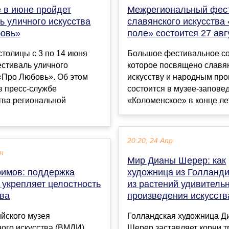
е в июне пройдет
Межрегиональный фес
ь уличного искусства
славянского искусства
овь»
поле» состоится 27 авг
столицы с 3 по 14 июня
Большое фестивальное с
естиваль уличного
которое посвящено славя
«Про Любовь». Об этом
искусству и народным пр
в пресс-службе
состоится в музее-запове
тва региональной
«Коломенское» в конце лета
20:20, 24 Апр
ен
Мир Дианы Шерер: как
римов: поддержка
художница из Голланди
 укрепляет целостность
из растений удивитель
тва
произведения искусств
йского музея
Голландская художница Д
ого искусства (ВМДИ)
Шерер заставляет корни т