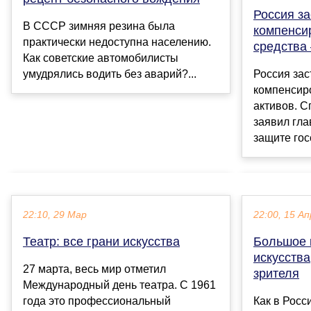
Россия з
В СССР зимняя резина была
компенси
практически недоступна населению.
средства
Как советские автомобилисты
умудрялись водить без аварий?...
Россия зас
компенсиро
активов. С
заявил гл
защите гос
22:10, 29 Мар
22:00, 15 Ап
Театр: все грани искусства
Большое к
искусства
27 марта, весь мир отметил
зрителя
Международный день театра. С 1961
года это профессиональный
Как в Росс