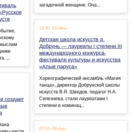
загадочной женщине. Она...
тиваль
 «Русское
уста
12:30, 19 Июн
обытие,
нскому
Детская школа искусств д.
омыслам
Добрунь — лауреаты I степени III
днике
международного конкурса-
. ...
фестиваля культуры и искусства
«Алые паруса»
Хореографический ансамбль «Магия
танца», директор Добрунской школы
искусств В.Я. Шведов, педагог Н.А.
Селезнева, стали лауреатами I
и создает
степени в номинац...
ные
а
иана
07:10, 08 Апр
равы расти