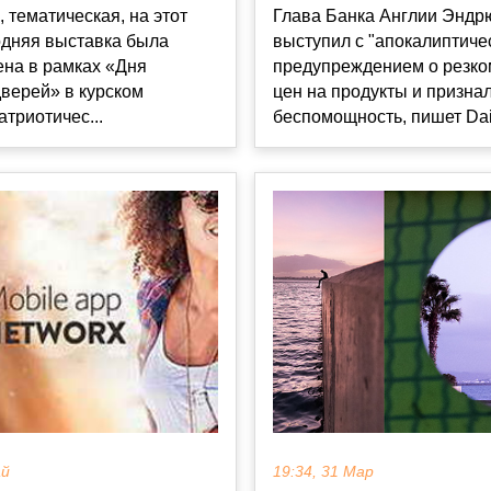
 тематическая, на этот
Глава Банка Англии Эндр
одняя выставка была
выступил с "апокалиптиче
ена в рамках «Дня
предупреждением о резко
верей» в курском
цен на продукты и призна
атриотичес...
беспомощность, пишет Dail
19:34, 31 Мар
ай