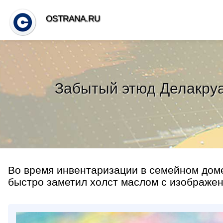
OSTRANA.RU
Забытый этюд Делакруа:
Во время инвентаризации в семейном дом
быстро заметил холст маслом с изображен