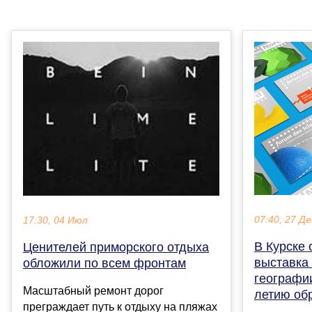
07:40, 27 Де
17:30, 04 Июл
В Курске
Ценителей приморского отдыха
выставка
обложили по всем фронтам
географи
Масштабный ремонт дорог
летию об
преграждает путь к отдыху на пляжах