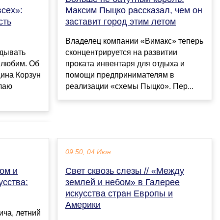
всех»:
Максим Пыцко рассказал, чем он
сть
заставит город этим летом
Владелец компании «Вимакс» теперь
адывать
сконцентрируется на развитии
 любим. Об
проката инвентаря для отдыха и
Дина Корзун
помощи предпринимателям в
лаю
реализации «схемы Пыцко». Пер...
09:50, 04 Июн
ом и
Свет сквозь слезы // «Между
усства:
землей и небом» в Галерее
искусства стран Европы и
Америки
ича, летний