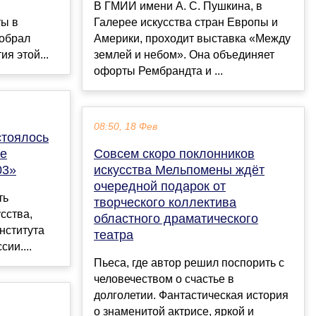
В ГМИИ имени А. С. Пушкина, в
ты в
Галерее искусства стран Европы и
собрал
Америки, проходит выставка «Между
я этой...
землей и небом». Она объединяет
офорты Рембрандта и ...
08:50, 18 Фев
стоялось
ие
Совсем скоро поклонников
03»
искусства Мельпомены ждёт
очередной подарок от
ть
творческого коллектива
сства,
областного драматического
нститута
театра
ии....
Пьеса, где автор решил поспорить с
человечеством о счастье в
долголетии. Фантастическая история
о знаменитой актрисе, яркой и