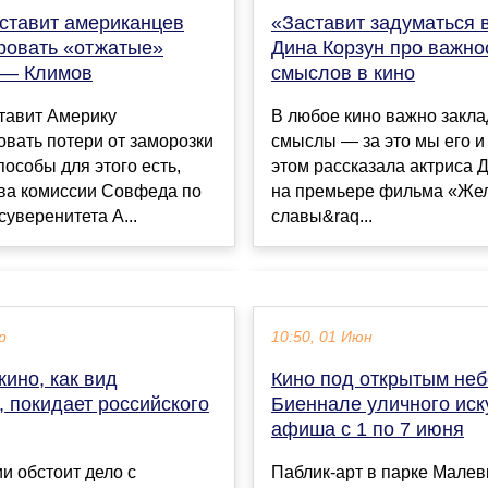
«Заставит задуматься 
аставит американцев
Дина Корзун про важно
ровать «отжатые»
смыслов в кино
 — Климов
В любое кино важно закл
тавит Америку
смыслы — за это мы его и
вать потери от заморозки
этом рассказала актриса 
пособы для этого есть,
на премьере фильма «Же
ава комиссии Совфеда по
славы&raq...
суверенитета А...
р
10:50, 01 Июн
ино, как вид
Кино под открытым неб
, покидает российского
Биеннале уличного иск
афиша с 1 по 7 июня
ии обстоит дело с
Паблик-арт в парке Малев