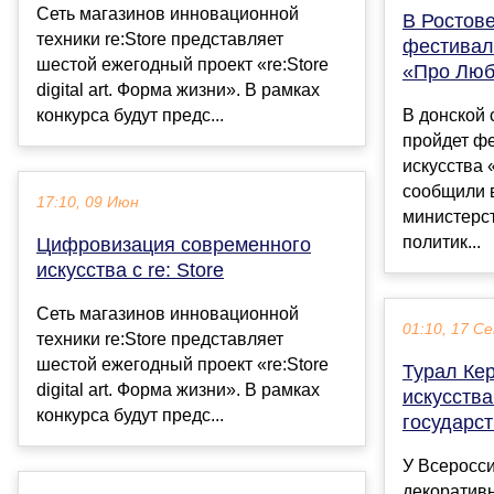
Сеть магазинов инновационной
В Ростов
техники re:Store представляет
фестивал
шестой ежегодный проект «re:Store
«Про Люб
digital art. Форма жизни». В рамках
конкурса будут предс...
В донской 
пройдет ф
искусства 
сообщили 
17:10, 09 Июн
министерс
политик...
Цифровизация современного
искусства с re: Store
Сеть магазинов инновационной
01:10, 17 С
техники re:Store представляет
шестой ежегодный проект «re:Store
Турал Ке
digital art. Форма жизни». В рамках
искусства
конкурса будут предс...
государс
У Всеросси
декоративн