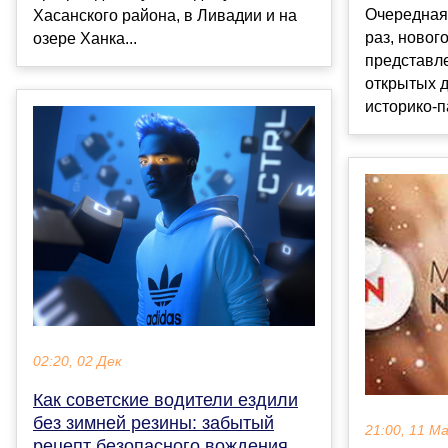
Очередная,
Хасанского района, в Ливадии и на
раз, новог
озере Ханка...
представл
открытых д
историко-п
02:20, 02 Дек
Как советские водители ездили
без зимней резины: забытый
21:00, 11 М
рецепт безопасного вождения