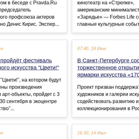
ом в беседе с Pravda.Ru
кинотеатр на «Стрелке»,
председатель
американские минималис
ого профсоюза актеров
«Зарядье» — Forbes Life 
ино Денис Кирис. Экспер...
главные культурные событи
юл
07:40, 18 Июн
 пройдёт фестиваль
В Санкт-Петербурге со
ого искусства "Цвети!"
торжественное открыт
ярмарки искусства «17
"Цвети!", на котором будут
ены произведения
Проект призван поддержа
и арт-объекты, пройдет с 3
художников и галереи иску
 30 сентября в экоцентре
содействовать развитию и
тво"...
коллекционирования в Росс
юн
16:30, 14 Июл