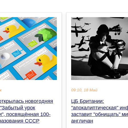
к
09:10, 18 Май
 открылась новогодняя
ЦБ Британии:
 "Забытый урок
"апокалиптическая" и
и", посвящённая 100-
заставит "обнищать" м
разования СССР
англичан