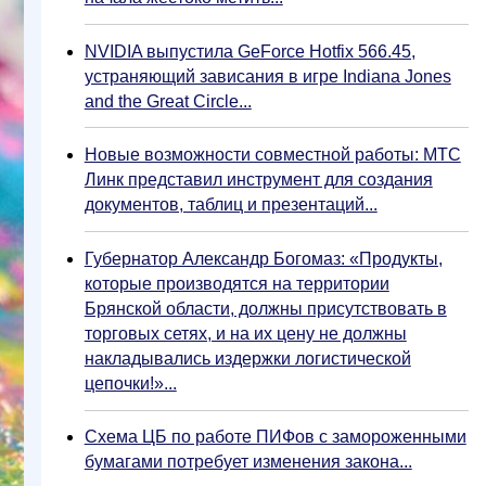
NVIDIA выпустила GeForce Hotfix 566.45,
устраняющий зависания в игре Indiana Jones
and the Great Circle...
Новые возможности совместной работы: МТС
Линк представил инструмент для создания
документов, таблиц и презентаций...
Губернатор Александр Богомаз: «Продукты,
которые производятся на территории
Брянской области, должны присутствовать в
торговых сетях, и на их цену не должны
накладывались издержки логистической
цепочки!»...
Схема ЦБ по работе ПИФов с замороженными
бумагами потребует изменения закона...