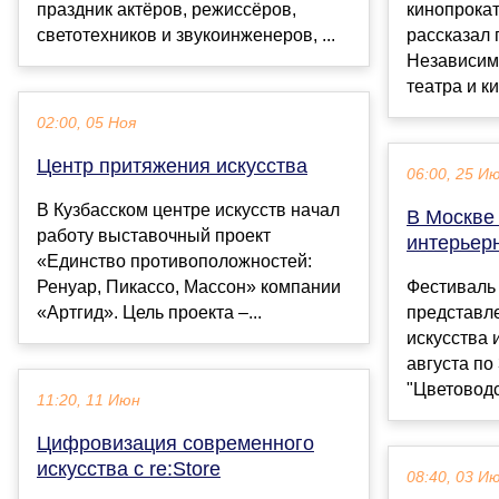
праздник актёров, режиссёров,
кинопрокат
светотехников и звукоинженеров, ...
рассказал 
Независим
театра и к
02:00, 05 Ноя
Центр притяжения искусства
06:00, 25 И
В Кузбасском центре искусств начал
В Москве
работу выставочный проект
интерьерн
«Единство противоположностей:
Ренуар, Пикассо, Массон» компании
Фестиваль 
«Артгид». Цель проекта –...
представл
искусства 
августа по
"Цветоводс
11:20, 11 Июн
Цифровизация современного
искусства с re:Store
08:40, 03 И