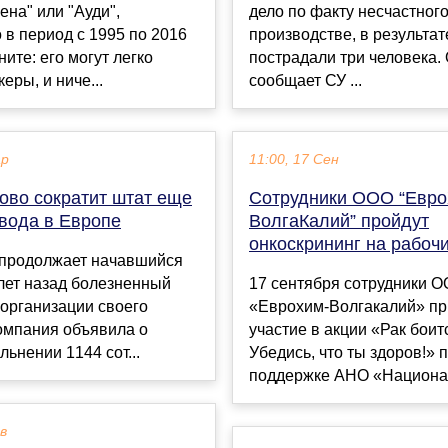
ена" или "Ауди",
дело по факту несчастного
 в период с 1995 по 2016
производстве, в результат
ните: его могут легко
пострадали три человека.
еры, и ниче...
сообщает СУ ...
ар
11:00, 17 Сен
ово сократит штат еще
Сотрудники ООО “Евро
авода в Европе
ВолгаКалий” пройдут
онкоскрининг на рабоч
r продолжает начавшийся
лет назад болезненный
17 сентября сотрудники 
организации своего
«Еврохим-Волгакалий» пр
омпания объявила о
участие в акции «Рак боит
льнении 1144 сот...
Убедись, что ты здоров!» 
поддержке АНО «Национал
ев