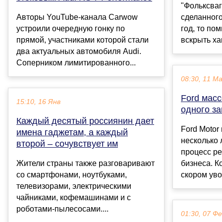
"Фольксваг
Авторы YouTube-канала Carwow
сделанного
устроили очередную гонку по
год, то пом
прямой, участниками которой стали
вскрыть хак
два актуальных автомобиля Audi.
Соперником лимитированного...
08:30, 11 М
Ford масс
15:10, 16 Янв
одного з
Каждый десятый россиянин дает
Ford Moto
имена гаджетам, а каждый
несколько 
второй – сочувствует им
процесс ре
Жители страны также разговаривают
бизнеса. К
со смартфонами, ноутбуками,
скором уво
телевизорами, электрическими
чайниками, кофемашинами и с
роботами-пылесосами....
01:30, 07 Ф