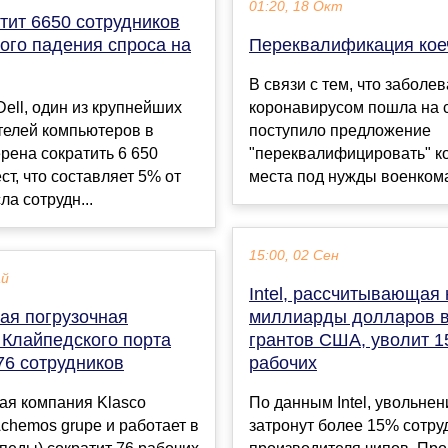
01:20, 18 Окт
атит 6650 сотрудников
кого падения спроса на
Переквалификация кое
В связи с тем, что заболе
ell, один из крупнейших
коронавирусом пошла на 
телей компьютеров в
поступило предложение
рена сократить 6 650
"переквалифицировать" к
ст, что составляет 5% от
места под нужды военкома
ла сотрудн...
15:00, 02 Сен
ай
Intel, рассчитывающая 
ая погрузочная
миллиарды долларов в
 Клайпедского порта
грантов США, уволит 1
76 сотрудников
рабочих
ая компания Klasco
По данным Intel, увольнен
Achemos grupe и работает в
затронут более 15% сотру