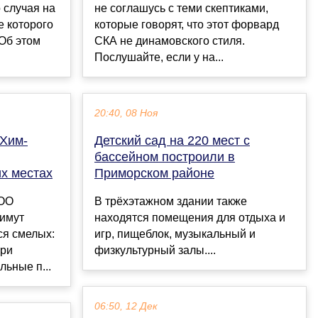
 случая на
не соглашусь с теми скептиками,
е которого
которые говорят, что этот форвард
 Об этом
СКА не динамовского стиля.
Послушайте, если у на...
20:40, 08 Ноя
Хим-
Детский сад на 220 мест с
бассейном построили в
их местах
Приморском районе
ООО
В трёхэтажном здании также
имут
находятся помещения для отдыха и
ся смелых:
игр, пищеблок, музыкальный и
при
физкультурный залы....
ьные п...
06:50, 12 Дек