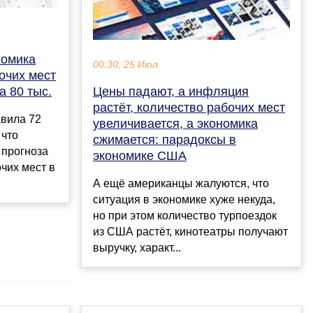
номика
00:30, 25 Июл
очих мест
а 80 тыс.
Цены падают, а инфляция
растёт, количество рабочих мест
авила 72
увеличивается, а экономика
 что
сжимается: парадоксы в
 прогноза
экономике США
чих мест в
А ещё американцы жалуются, что
ситуация в экономике хуже некуда,
но при этом количество турпоездок
из США растёт, кинотеатры получают
выручку, характ...