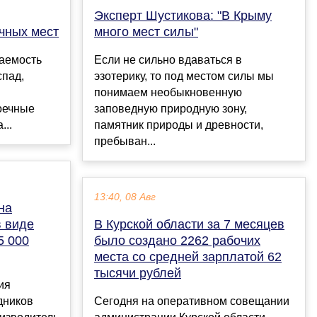
Эксперт Шустикова: "В Крыму
чных мест
много мест силы"
ваемость
Если не сильно вдаваться в
спад,
эзотерику, то под местом силы мы
понимаем необыкновенную
оечные
заповедную природную зону,
...
памятник природы и древности,
пребыван...
13:40, 08 Авг
на
 виде
В Курской области за 7 месяцев
5 000
было создано 2262 рабочих
места со средней зарплатой 62
тысячи рублей
ия
дников
Сегодня на оперативном совещании