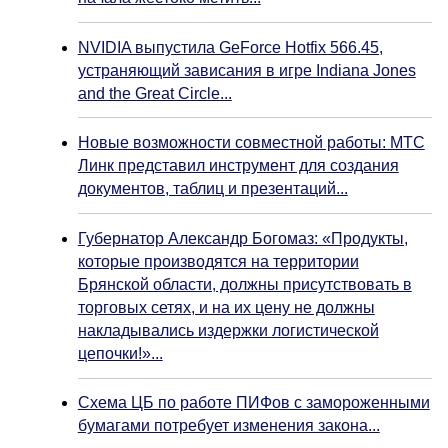
NVIDIA выпустила GeForce Hotfix 566.45,
устраняющий зависания в игре Indiana Jones
and the Great Circle...
Новые возможности совместной работы: МТС
Линк представил инструмент для создания
документов, таблиц и презентаций...
Губернатор Александр Богомаз: «Продукты,
которые производятся на территории
Брянской области, должны присутствовать в
торговых сетях, и на их цену не должны
накладывались издержки логистической
цепочки!»...
Схема ЦБ по работе ПИФов с замороженными
бумагами потребует изменения закона...