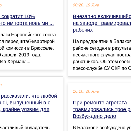
р
00:20, 19 Янв
 сократит 10%
Внезапно включившийс
го импорта новыми ...
на заводе травмировал
рабочих
флаги Европейского союза
ся перед штаб-квартирой
На предприятии в Балако
ой комиссии в Брюсселе,
районе сегодня в результ
0 апреля 2019 года.
несчастного случая постр
в Херман/ ...
работников. Об этом сооб
пресс-службе СУ СКР по С
р
16:10, 20 Янв
 рассказали, что любой
udi, выпущенный в с
При ремонте агрегата
, крайне уязвим для
травмировались трое р
Возбуждено дело
счастливый обладатель
В Балакове возбуждено у