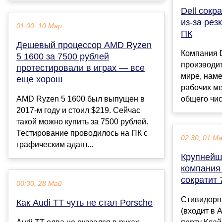
Dell сокр
из-за рез
01:00, 10 Мар
ПК
Дешевый процессор AMD Ryzen
Компания D
5 1600 за 7500 рублей
производи
протестировали в играх — все
мире, наме
еще хорош
рабочих ме
AMD Ryzen 5 1600 был выпущен в
общего чис
2017-м году и стоил $219. Сейчас
такой можно купить за 7500 рублей.
Тестирование проводилось на ПК с
02:30, 01 М
графическим адапт...
Крупнейш
компания
сократит 
00:30, 28 Май
Стивидорн
Как Audi TT чуть не стал Porsche
(входит в 