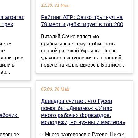
12:30, 21 Июн
я агрегат
Рейтинг ATP: Сачко прыгнул на
 трех
79 мест и дебютирует в топ-200
Виталий Сачко вплотную
вском
приблизился к тому, чтобы стать
ате
первой ракеткой Украины. После
адали трое
удачного выступления на прошлой
щили в
неделе на челленджере в Братисл...
ар...
05:00, 26 Май
Давыдов считает, что Гусев
помог бы «Динамо»: «У нас
абочих.
много рабочих форвардов,
молодежи, но нужны и мастера»
головное
– Много разговоров о Гусеве. Никак