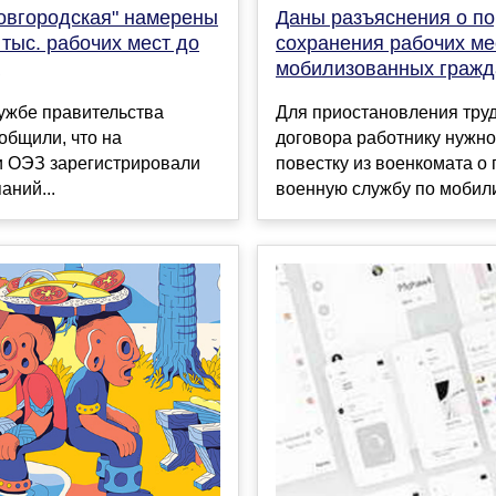
овгородская" намерены
Даны разъяснения о п
 тыс. рабочих мест до
сохранения рабочих ме
мобилизованных гражд
ужбе правительства
Для приостановления тру
общили, что на
договора работнику нужно
и ОЭЗ зарегистрировали
повестку из военкомата о
аний...
военную службу по мобили