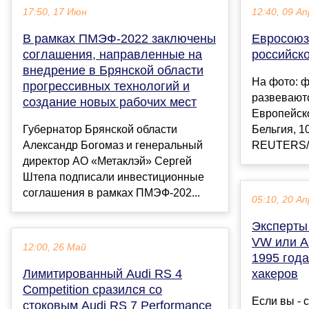
17:50, 17 Июн
12:40, 09 Ап
В рамках ПМЭФ-2022 заключены
Евросоюз
соглашения, направленные на
российско
внедрение в Брянской области
На фото: 
прогрессивных технологий и
развевают
создание новых рабочих мест
Европейск
Губернатор Брянской области
Бельгия, 1
Александр Богомаз и генеральный
REUTERS/И
директор АО «Метаклэй» Сергей
Штепа подписали инвестиционные
соглашения в рамках ПМЭФ-202...
05:10, 20 Ап
Эксперты
VW или A
12:00, 26 Май
1995 года
Лимитированный Audi RS 4
хакеров
Competition сразился со
Если вы - 
стоковым Audi RS 7 Performance