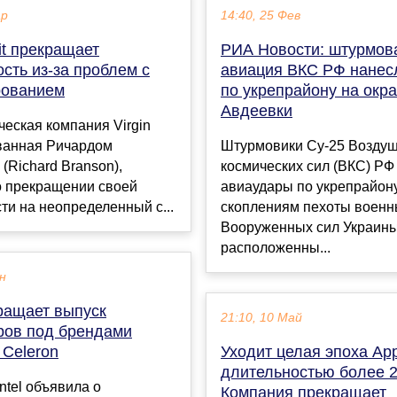
ар
14:40, 25 Фев
bit прекращает
РИА Новости: штурмов
сть из-за проблем с
авиация ВКС РФ нанес
рованием
по укрепрайону на окр
Авдеевки
еская компания Virgin
ованная Ричардом
Штурмовики Су-25 Воздуш
(Richard Branson),
космических сил (ВКС) РФ
о прекращении своей
авиаудары по укрепрайон
ти на неопределенный с...
скоплениям пехоты военн
Вооруженных сил Украины
расположенны...
ен
кращает выпуск
21:10, 10 Май
ров под брендами
 Celeron
Уходит целая эпоха App
длительностью более 2
ntel объявила о
Компания прекращает