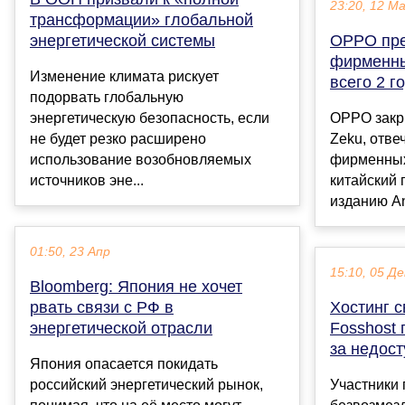
23:20, 12 М
трансформации» глобальной
энергетической системы
OPPO пре
фирменны
Изменение климата рискует
всего 2 г
подорвать глобальную
энергетическую безопасность, если
OPPO закр
не будет резко расширено
Zeku, отве
использование возобновляемых
фирменных
источников эне...
китайский
изданию And
01:50, 23 Апр
15:10, 05 Де
Bloomberg: Япония не хочет
рвать связи с РФ в
Хостинг 
энергетической отрасли
Fosshost 
за недост
Япония опасается покидать
российский энергетический рынок,
Участники 