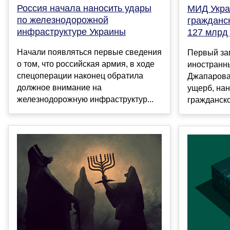
Россия начала наносить удары
МИД Укра
по железнодорожной
гражданс
инфраструктуре Украины
127 млрд
Начали появляться первые сведения
Первый за
о том, что российская армия, в ходе
иностранн
спецоперации наконец обратила
Джапарова 
должное внимание на
ущерб, на
железнодорожную инфраструктур...
гражданско