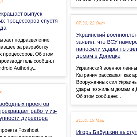
ай
кращает выпуск
х процессоров спустя
07:30, 22 Окт
ода
Украинский военнопле
ывает подразделение
заявил, что ВСУ намер
чавшее за разработку
наносили удары по жи
 процессоров. Об этом
домам в Донецке
 производитель сообщил
roid Authority....
Украинский военнопленны
Катранич рассказал, как 
Вооруженных сил Украин
удары по жилым домам в 
к
Об этом сообщает...
свободных проектов
прекращает работу из-
упности директора
21:50, 19 Май
проекта Fosshost,
Игорь Бабушкин высту