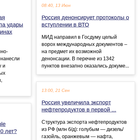
08:40, 13 Июн
ая
Россия денонсирует протоколы о
ла удары
вступлении в ВТО
аинах
МИД направил в Госдуму целый
ворох международных документов –
но-
на предмет их возможной
 нанесли
денонсации. В перечне из 1342
у и
пунктов внезапно оказались докуме...
ых
,
13:00, 21 Сен
Россия увеличила экспорт
нефтепродуктов в первой ...
Структура экспорта нефтепродуктов
le
из РФ (млн б/д): голубым — дизель/
0 лет?
газойль, оранжевым — нафта,