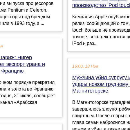
ии выпуска процессоров
производство iPod touc
ми Pentium и Celeron.
оцессоры под брендом
Компания Apple опубликов
ли в 1993 году, а ...
релиз, сообщающий о том,
touch больше не производ
точнее, весь текст посвящ
iPod и раз...
юл
Париж: Нигер
т экспорт урана и
16:00, 18 Ноя
о Францию
Мужчина убил супругу 
очном порядке прекратил
удары ножом грудному 
ана и золота во Францию.
Магнитогорске
годня, 31 июля, сообщает
-канал «Арабская
В Магнитогорске трагедие
завершилось злоупотребл
спиртным. После ссоры с
глава семьи набросился н
ножом и убил, а также нанё