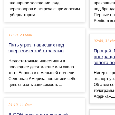
пленарное заседание, ряд
прекращен
переговоров и встреча с приморским
под бренда
губернатором...
Первые пр
Pentium выш
17:50, 23 Май
02:40, 31 И
Пять угроз, нависших над
энергетической отраслью
Прощай, 
прекращае
Недостаточные инвестиции в
золота в
последнее десятилетие или около
того: Европа и в меньшей степени
Нигер в ср
Северная Америка поставили себе
экспорт ур
цель снизить зависимость ...
Об этом се
телеграмм
Африка»....
21:10, 11 Окт
В ООН призвали к «полной