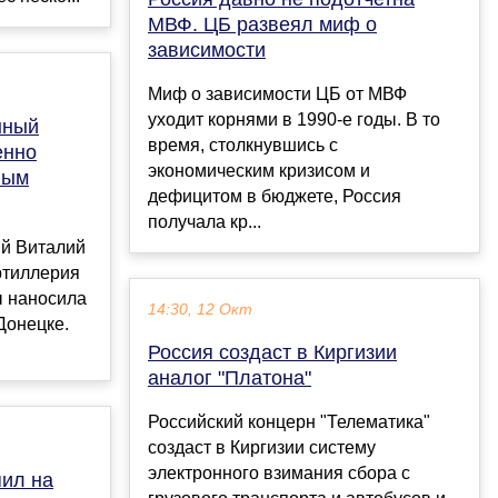
МВФ. ЦБ развеял миф о
зависимости
Миф о зависимости ЦБ от МВФ
уходит корнями в 1990-е годы. В то
нный
время, столкнувшись с
енно
экономическим кризисом и
лым
дефицитом в бюджете, Россия
получала кр...
й Виталий
артиллерия
ы наносила
14:30, 12 Окт
Донецке.
Россия создаст в Киргизии
аналог "Платона"
Российский концерн "Телематика"
создаст в Киргизии систему
электронного взимания сбора с
пил на