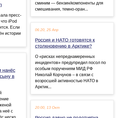
сминим — бензин/компоненты для
h
смешивания, темно-оран...
ала пресс-
 что iPod
ится. Если
06:20, 25 Апр
ён истории
Россия и НАТО готовятся к
столкновению в Арктике?
О «рисках непреднамеренных
инцидентов» предупредил посол по
особым поручениям МИД РФ
и нанёс
Николай Корчунов – в связи с
сыну в
возросшей активностью НАТО в
Арктик...
й
ение
 женой
20:00, 13 Окт
а неё с
с неско...
Россия давно не подотчетна