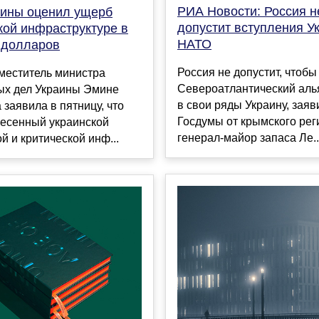
РИА Новости: Россия н
ины оценил ущерб
допустит вступления У
кой инфраструктуре в
НАТО
 долларов
Россия не допустит, чтобы
меститель министра
Североатлантический аль
ых дел Украины Эмине
в свои ряды Украину, заяв
заявила в пятницу, что
Госдумы от крымского рег
несенный украинской
генерал-майор запаса Ле..
й и критической инф...