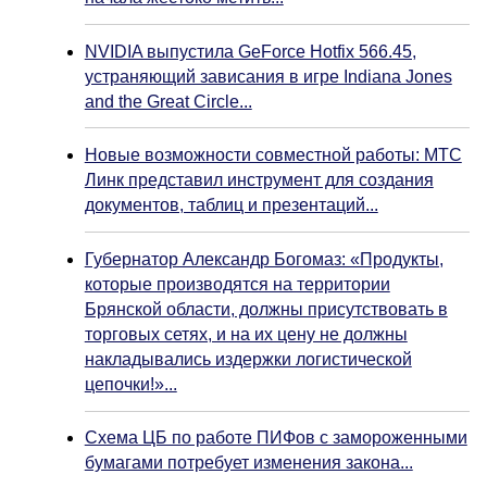
NVIDIA выпустила GeForce Hotfix 566.45,
устраняющий зависания в игре Indiana Jones
and the Great Circle...
Новые возможности совместной работы: МТС
Линк представил инструмент для создания
документов, таблиц и презентаций...
Губернатор Александр Богомаз: «Продукты,
которые производятся на территории
Брянской области, должны присутствовать в
торговых сетях, и на их цену не должны
накладывались издержки логистической
цепочки!»...
Схема ЦБ по работе ПИФов с замороженными
бумагами потребует изменения закона...