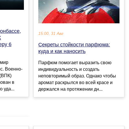
онбассе,
15:00, 31 Авг
К
еру 6
Секреты стойкости парфюма:
куда и как наносить
имир
Парфюм помогает выразить свою
с. Военно-
индивидуальность и создать
(ВПК)
неповторимый образ. Однако чтобы
зован в
аромат раскрылся во всей красе и
 уда...
держался на протяжении дн...