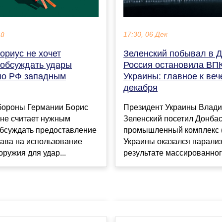
17:30, 06 Дек
ай
Зеленский побывал в Д
ориус не хочет
Россия остановила ВП
 обсуждать удары
Украины: главное к веч
по РФ западным
декабря
Президент Украины Влад
бороны Германии Борис
Зеленский посетил Донбас
 не считает нужным
промышленный комплекс 
обсуждать предоставление
Украины оказался парали
ава на использование
результате массированного
оружия для удар...