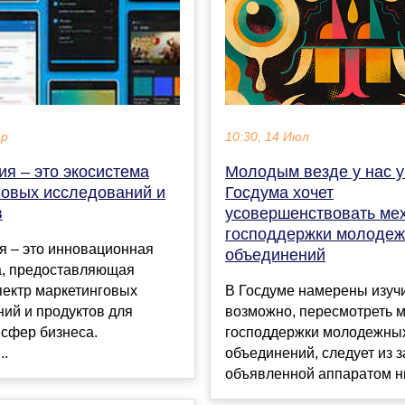
10:30, 14 Июл
ар
Молодым везде у нас уч
я – это экосистема
Госдума хочет
говых исследований и
усовершенствовать ме
в
господдержки молоде
я – это инновационная
объединений
, предоставляющая
В Госдуме намерены изучи
пектр маркетинговых
возможно, пересмотреть 
ий и продуктов для
господдержки молодежны
 сфер бизнеса.
объединений, следует из з
..
объявленной аппаратом ни