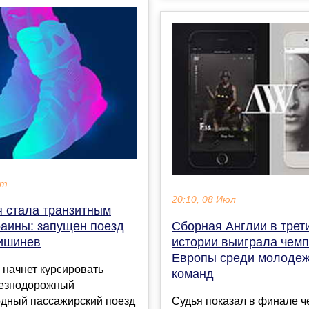
кт
20:10, 08 Июл
 стала транзитным
Сборная Англии в трети
раины: запущен поезд
истории выиграла чем
ишинев
Европы среди молоде
 начнет курсировать
команд
езнодорожный
Судья показал в финале ч
дный пассажирский поезд