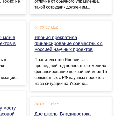
 Токио: не
отличие от обычного управленца,
такой сотрудник должен им...
04:30, 17 Май
0 млн в
Япония прекратила
ектов в
финансирование совместных с
Россией научных проектов
ь в
Правительство Японии за
ля
прошедший год полностью отменило
финансирование по крайней мере 15
изаций....
совместных с РФ научных проектов
из-за ситуации на Украине...
04:40, 11 Июл
у мосту
асовой
Две школы Владивостока