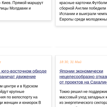
красные карточки.Футбол
 Киев. Прямой маршрут
сборной Англии победили
олицы Молдавии и
Испании и выиграли чемп
Европы среди молодежных
г
18:30, 31 Май
а юго-восточном обходе
Японии экономически
граничат движение
нецелесообразно отказ
от проектов на Сахали
м центре и в Курском
ойдут крупные
Токио решил не поддержи
ия по велоспорту на
массовый уход западных 
ди женщин и юниорок В
из энергетического сектор