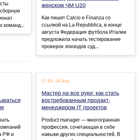
исты
женском ЧМ U20
 сборную
Как пишет Calcio e Finanza со
ионат
ссылкой на La Repubblica, в конце
 команд...
августа Федерация футбола Италии
предложила начать тестирование
проверок эпизодов суд...
17:50, 08 Апр
Мастер на все руки: как стать
ываться
востребованным продакт-
не
менеджером IT проектов
вать
Product manager — многогранная
компаний
профессия, сочетающая в себе
а РФ и
навыки других специальностей. В