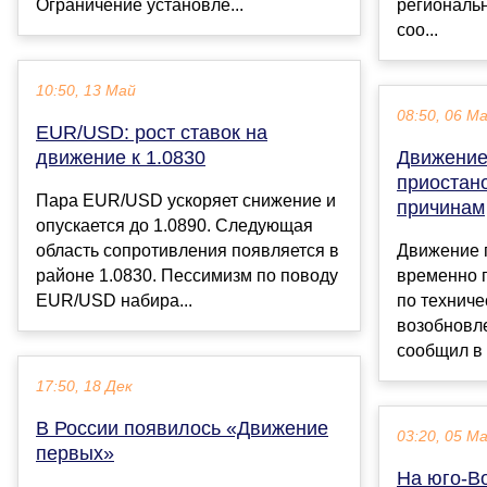
Ограничение установле...
региональ
соо...
10:50, 13 Май
08:50, 06 М
EUR/USD: рост ставок на
движение к 1.0830
Движение
приостан
Пара EUR/USD ускоряет снижение и
причинам
опускается до 1.0890. Следующая
область сопротивления появляется в
Движение 
районе 1.0830. Пессимизм по поводу
временно 
EUR/USD набира...
по техниче
возобновл
сообщил в 
17:50, 18 Дек
В России появилось «Движение
03:20, 05 М
первых»
На юго-В