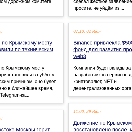
ном дорожном комитете
сделал жёсткое заявление.
просите, не уйдём из ...
ай
07:10, 02 Июн
 по Крымскому мосту
Binance привлекла $50
овили по техническим
фонд для развития про
web3
по Крымскому мосту
Компания будет вкладыват
приостановили в субботу
разработчиков сервисов д
ским причинам, оно будет
криптовалют, NFT и
ено в ближайшее время,
децентрализованных орган
Telegram-ка...
11:00, 29 Июн
ай
Движение по Крымском
остоке Москвы горит
восстановлено после ч