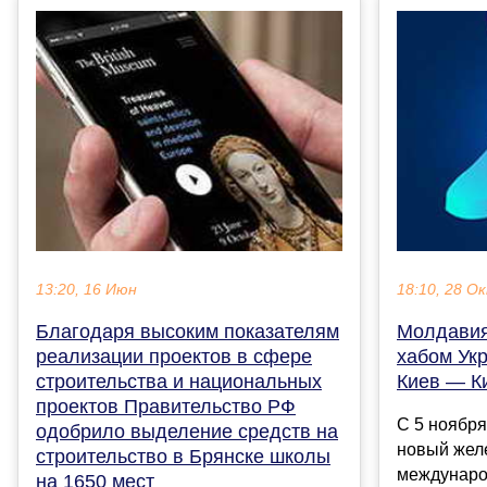
13:20, 16 Июн
18:10, 28 О
Благодаря высоким показателям
Молдавия
реализации проектов в сфере
хабом Ук
строительства и национальных
Киев — К
проектов Правительство РФ
С 5 ноября
одобрило выделение средств на
новый жел
строительство в Брянске школы
междунаро
на 1650 мест