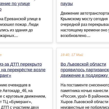
жение по улице
паузы
о
Движение автотранспорта
на Ереванской улице в
Крымскому мосту сегодня 
оизошел пожар. Люди
очередной раз перекрывал
лись из здания до
настоящему времени оно 
жарных....
возобновлено....
р
19:40, 17 Май
из-за ДТП перекрыто
Во Львовской области
 на перекрёстке возле
проявилось партизанск
ранг»
движение в поддержку
нию очевидцев в
На постаменте снесенног
е Автокадр_46, на
памятника ночью нанесли
е с круговым движением,
«Россия, ура!» В районно
т ТЦ «Бумеранг»,
Хыров Львовской области
 ДТП с участием двух
неизвестные не побоялись 