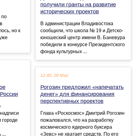
получили гранты на развитие
исторических проектов
 по
в
В администрации Владивостока
ось, но к
сообщили, что школа № 19 и Детско-
уже
юношеский центр имени В. Баневура
победили в конкурсе Президентского
фонда культурных ...
12:40, 28 Май
ое
Рогозин предложил «напечатать
 России
денег» для финансирования
перспективных проектов
о
 надписи
Глава «Роскосмос» Дмитрий Рогозин
м городе
пожаловался, что на разработку
космического ядерного буксира
...
«Зевс» не хватает средств. По его