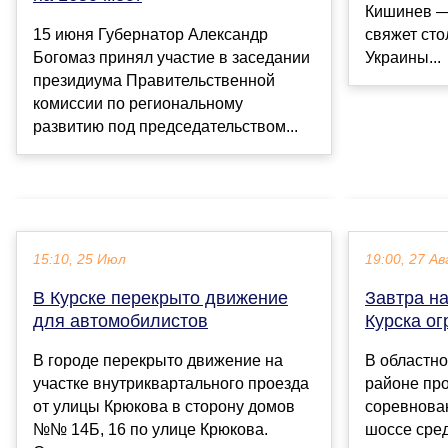
Кишинев —
15 июня Губернатор Александр
свяжет ст
Богомаз принял участие в заседании
Украины...
президиума Правительственной
комиссии по региональному
развитию под председательством...
15:10, 25 Июл
19:00, 27 Ав
В Курске перекрыто движение
Завтра н
для автомобилистов
Курска о
В городе перекрыто движение на
В областно
участке внутриквартального проезда
районе пр
от улицы Крюкова в сторону домов
соревнован
№№ 14Б, 16 по улице Крюкова.
шоссе сре