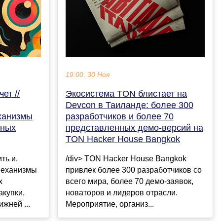
19:00, 30 Ноя
ет //
Экосистема TON блистает на
Devcon в Таиланде: более 300
ханизмы
разработчиков и более 70
жных
представленных демо-версий на
TON Hacker House Bangkok
ть и,
/div> TON Hacker House Bangkok
механизмы
привлек более 300 разработчиков со
х
всего мира, более 70 демо-заявок,
акупки,
новаторов и лидеров отрасли.
жней ...
Мероприятие, организ...