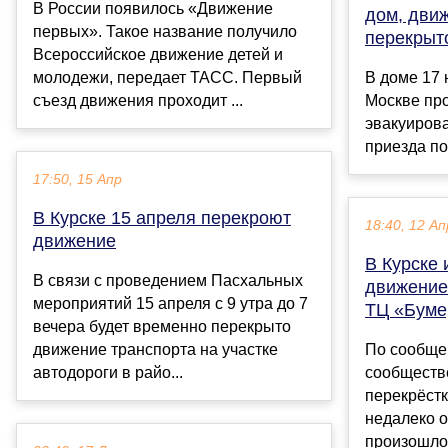
В России появилось «Движение
дом, дви
первых». Такое название получило
перекрыт
Всероссийское движение детей и
молодежи, передает ТАСС. Первый
В доме 17 
съезд движения проходит ...
Москве пр
эвакуирова
приезда по
17:50, 15 Апр
В Курске 15 апреля перекроют
18:40, 12 Ап
движение
В Курске 
В связи с проведением Пасхальных
движение
мероприятий 15 апреля с 9 утра до 7
ТЦ «Буме
вечера будет временно перекрыто
движение транспорта на участке
По сообще
автодороги в райо...
сообществ
перекрёстк
недалеко о
произошло