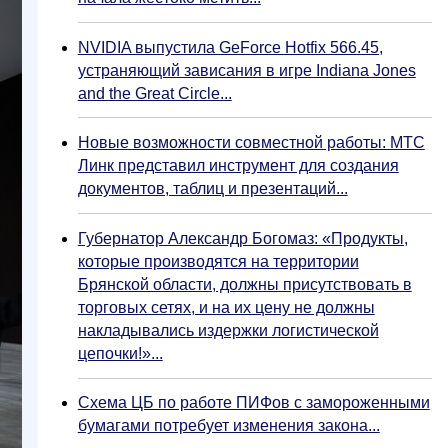
NVIDIA выпустила GeForce Hotfix 566.45,
устраняющий зависания в игре Indiana Jones
and the Great Circle...
Новые возможности совместной работы: МТС
Линк представил инструмент для создания
документов, таблиц и презентаций...
Губернатор Александр Богомаз: «Продукты,
которые производятся на территории
Брянской области, должны присутствовать в
торговых сетях, и на их цену не должны
накладывались издержки логистической
цепочки!»...
Схема ЦБ по работе ПИФов с замороженными
бумагами потребует изменения закона...