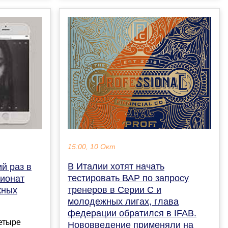
15:00, 10 Окт
В Италии хотят начать
й раз в
тестировать ВАР по запросу
пионат
тренеров в Серии С и
жных
молодежных лигах, глава
федерации обратился в IFAB.
етыре
Нововведение применяли на