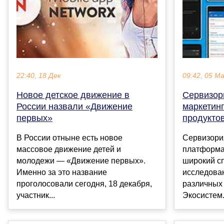
22:40, 18 Дек
09:42, 05 М
Новое детское движение в
Сервизори
России назвали «Движение
маркетин
первых»
продукто
В России отныне есть новое
Сервизори
массовое движение детей и
платформа
молодежи — «Движение первых».
широкий с
Именно за это название
исследован
проголосовали сегодня, 18 декабря,
различных
участник...
Экосистем.