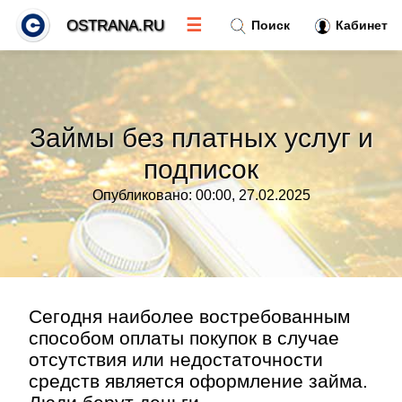
☰
OSTRANA.RU
Поиск
Кабинет
Новости
»
Займы без платных услуг и
Тренды новостей
»
подписок
Опубликовано: 00:00, 27.02.2025
Рубрики
»
Правила
»
Контакт
»
Сегодня наиболее востребованным
способом оплаты покупок в случае
отсутствия или недостаточности
средств является оформление займа.