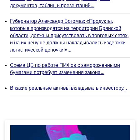
документов, таблиц и презентаций...
Губернатор Александр Богомаз: «Продукты,
которые производятся на территории Брянской
области, должны присутствовать в торговых сетях,
и на их цену не должны накладывались издержки
логистической цепочки!»...
Схема ЦБ по работе ПИФов с замороженными
бумагами потребует изменения закона...
В какие реальные активы вкладывать инвестору...