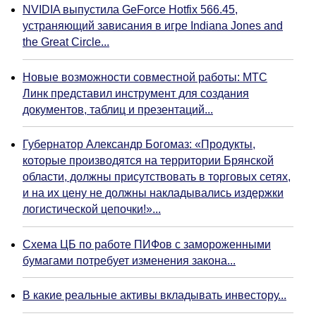
NVIDIA выпустила GeForce Hotfix 566.45,
устраняющий зависания в игре Indiana Jones and
the Great Circle...
Новые возможности совместной работы: МТС
Линк представил инструмент для создания
документов, таблиц и презентаций...
Губернатор Александр Богомаз: «Продукты,
которые производятся на территории Брянской
области, должны присутствовать в торговых сетях,
и на их цену не должны накладывались издержки
логистической цепочки!»...
Схема ЦБ по работе ПИФов с замороженными
бумагами потребует изменения закона...
В какие реальные активы вкладывать инвестору...