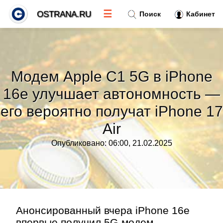
☰
OSTRANA.RU
Поиск
Кабинет
Новости
»
Модем Apple C1 5G в iPhone
Тренды новостей
»
16e улучшает автономность —
его вероятно получат iPhone 17
Рубрики
»
Air
Правила
»
Опубликовано: 06:00, 21.02.2025
Контакт
»
Анонсированный вчера iPhone 16e
впервые получил 5G-модем