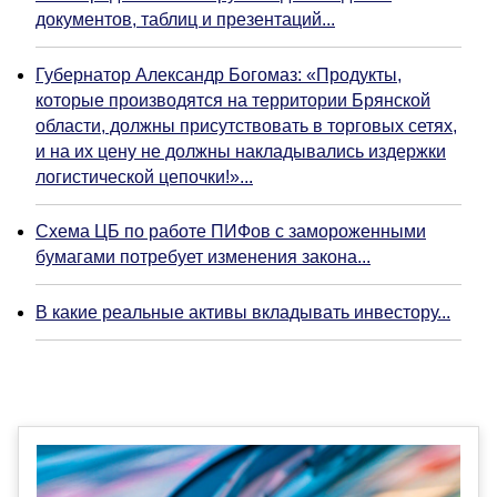
документов, таблиц и презентаций...
Губернатор Александр Богомаз: «Продукты,
которые производятся на территории Брянской
области, должны присутствовать в торговых сетях,
и на их цену не должны накладывались издержки
логистической цепочки!»...
Схема ЦБ по работе ПИФов с замороженными
бумагами потребует изменения закона...
В какие реальные активы вкладывать инвестору...