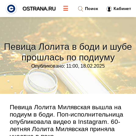
☰
OSTRANA.RU
Поиск
Кабинет
Новости
»
Певица Лолита в боди и шубе
Тренды новостей
»
прошлась по подиуму
Опубликовано: 11:00, 18.02.2025
Рубрики
»
Правила
»
Контакт
»
Певица Лолита Милявская вышла на
подиум в боди. Поп-исполнительница
опубликовала видео в Instagram. 60-
летняя Лолита Милявская приняла