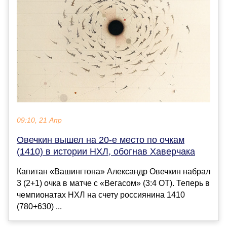
09:10, 21 Апр
Овечкин вышел на 20-е место по очкам
(1410) в истории НХЛ, обогнав Хаверчака
Капитан «Вашингтона» Александр Овечкин набрал
3 (2+1) очка в матче с «Вегасом» (3:4 ОТ). Теперь в
чемпионатах НХЛ на счету россиянина 1410
(780+630) ...