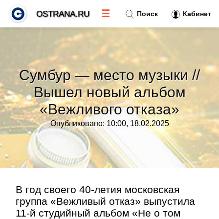
☰
OSTRANA.RU
Поиск
Кабинет
Новости
»
Сумбур — место музыки //
Тренды новостей
»
Вышел новый альбом
«Вежливого отказа»
Рубрики
»
Опубликовано: 10:00, 18.02.2025
Правила
»
Контакт
»
В год своего 40-летия московская
группа «Вежливый отказ» выпустила
11-й студийный альбом «Не о том