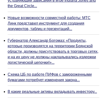
устраняющий зависания в игре Indiana Jones and
the Great Circle...
Новые возможности совместной работы: МТС
Линк представил инструмент для создания
документов, таблиц и презентаций...
Губернатор Александр Богомаз: «Продукты,
которые производятся на территории Брянской
области, должны присутствовать в торговых сетях,
и на их цену не должны накладывались издержки
логистической цепочки!»...
Схема ЦБ по работе ПИФов с замороженными
бумагами потребует изменения закона...
В какие реальные активы вкладывать инвестору...