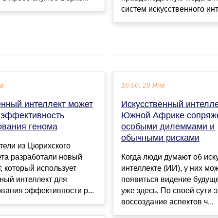
систем искусственного инте
ев
16:50, 28 Янв
енный интеллект может
Искусственный интелле
 эффективность
Южной Африке сопряж
ования генома
особыми дилеммами и
обычными рисками
тели из Цюрихского
ета разработали новый
Когда люди думают об иск
, который использует
интеллекте (ИИ), у них мо
ный интеллект для
появиться видение будущ
вания эффективности р...
уже здесь. По своей сути э
воссоздание аспектов ч...