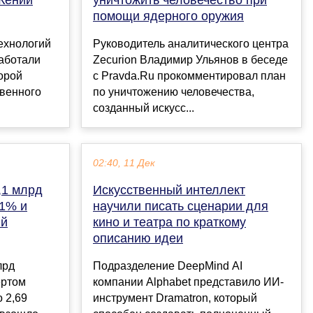
помощи ядерного оружия
ехнологий
Руководитель аналитического центра
аботали
Zecurion Владимир Ульянов в беседе
орой
с Pravda.Ru прокомментировал план
твенного
по уничтожению человечества,
созданный искусс...
02:40, 11 Дек
0,1 млрд
Искусственный интеллект
 1% и
научили писать сценарии для
ый
кино и театра по краткому
описанию идеи
лрд
Подразделение DeepMind AI
ертом
компании Alphabet представило ИИ-
 2,69
инструмент Dramatron, который