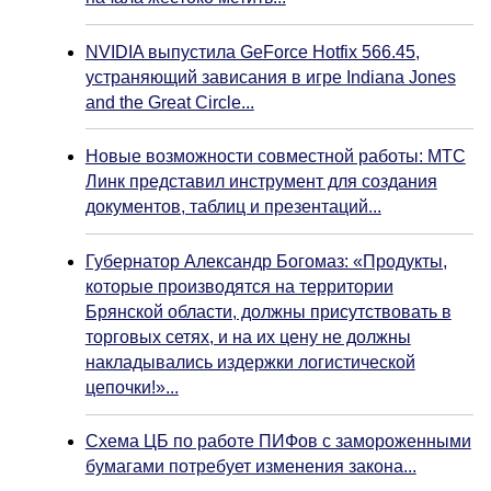
NVIDIA выпустила GeForce Hotfix 566.45,
устраняющий зависания в игре Indiana Jones
and the Great Circle...
Новые возможности совместной работы: МТС
Линк представил инструмент для создания
документов, таблиц и презентаций...
Губернатор Александр Богомаз: «Продукты,
которые производятся на территории
Брянской области, должны присутствовать в
торговых сетях, и на их цену не должны
накладывались издержки логистической
цепочки!»...
Схема ЦБ по работе ПИФов с замороженными
бумагами потребует изменения закона...