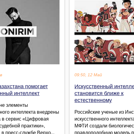
ев
09:50, 12 Май
азахстана помогает
Искусственный интелл
енный интеллект
становится ближе к
естественному
ане элементы
ного интеллекта внедрены
Российские ученые из Инс
а в сервис «Цифровая
искусственного интеллекта
судебной практики»,
МФТИ создали биологичес
 в пресс-службе Верхо...
правдоподобную модель п