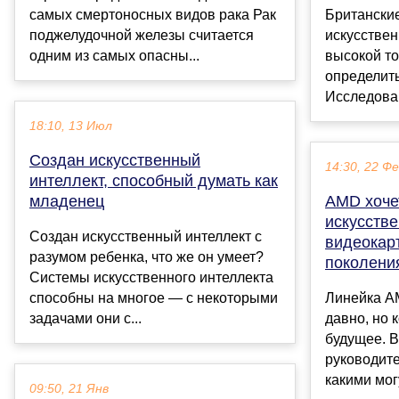
самых смертоносных видов рака Рак
Британски
поджелудочной железы считается
искусствен
одним из самых опасны...
высокой т
определить
Исследован
18:10, 13 Июл
Создан искусственный
14:30, 22 Ф
интеллект, способный думать как
младенец
AMD хоче
искусстве
Создан искусственный интеллект с
видеокар
разумом ребенка, что же он умеет?
поколени
Системы искусственного интеллекта
способны на многое — с некоторыми
Линейка A
задачами они с...
давно, но 
будущее. 
руководите
какими могу
09:50, 21 Янв