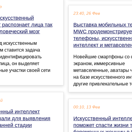
р
23:40, 26 Фев
искусственный
 распознает лица так
Выставка мобильных т
еловеческий мозг
MWC продемонстрируе
телефоны, искусствен
ед искусственным
интеллект и метавселе
м ставится задача
 идентифицировать
Новейшие смартфоны со 
лица, он выделяет
экраном, иммерсивные
ые участки своей сети
метавселенные, аватары ч
на базе искусственного ин
другие привлекательные те
ай
00:10, 13 Фев
енный интеллект
вали для выявления
Искусственный интелл
анней стадии
поможет спасти жизни 
беременных женщин в 