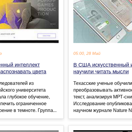
р
05:00, 28 Май
енный интеллект
В США искусственный 
распознавать цвета
научили читать мысли
ледователей из
Техасские ученые обучил
йского университета
преобразовывать активнос
ла глубокое обучение,
текст, анализируя МРТ-сни
спечить ограниченное
Исследование опубликова
рение в темноте. Группа...
научном журнале Nature Ne