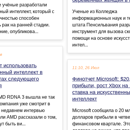
е учёные разработали
ный интеллект, который с
Ученые из Колледжа
очностью способен
информационных наук и т
 рак на ранней стадии.
штата Пенсильвания разр
ие, опубликова...
инструмент для вызова ск
помощи на основе искусс
интел...
ев
т использовать
11:10, 26 Июл
нный интеллект в
тах следующего
Финотчет Microsoft: $2
я
прибыли, рост Xbox на
ставка на искусственн
MD RDNA 3 вышла не так
интеллект
компания уже смотрит в
В недавнем интервью
Microsoft сообщила о 20 м
ли AMD рассказали о том,
долларов прибыли в четв
т быть ви...
финансовом квартале. Это