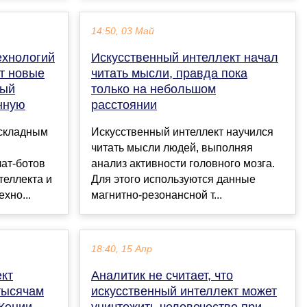
14:50, 03 Май
ехнологий
Искусственный интеллект начал
т новые
читать мысли, правда пока
ный
только на небольшом
нную
расстоянии
складным
Искусственный интеллект научился
читать мысли людей, выполняя
ат-ботов
анализ активности головного мозга.
теллекта и
Для этого используются данные
хно...
магнитно-резонансной т...
18:40, 15 Апр
ект
Аналитик не считает, что
тысячам
искусственный интеллект может
Кении
уничтожить человечество при