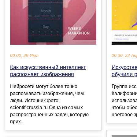
00:00, 29 Июл
00:30, 22 Ап
Как искусственный интеллект
Искусств
распознает изображения
обучили 
Нейросети могут более точно
Группа исс
распознавать изображения, чем
Калифорни
люди. Источник фото:
использова
scientificrussia.ru Одна из самых
чтобы обе
распространенных задач, которую
цветовое з
прих...