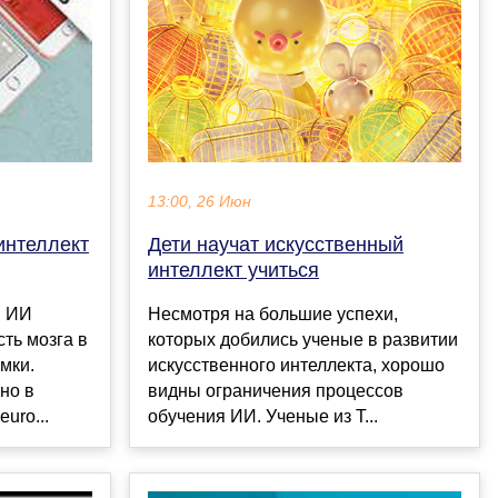
13:00, 26 Июн
Дети научат искусственный
интеллект
интеллект учиться
Несмотря на большие успехи,
и ИИ
которых добились ученые в развитии
ть мозга в
искусственного интеллекта, хорошо
мки.
видны ограничения процессов
но в
обучения ИИ. Ученые из Т...
uro...