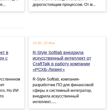
дорогостоящим процессом. От м...
...
14:00, 20 Фев
кт в
R-Style Softlab внедрила
ен с
искусственный интеллект от
CraftTalk в работу компании
«РСХБ-Лизинг»
усственном
R-Style Softlab, компания-
жет
разработчик ПО для финансовой
его. Но ИИ
сферы и системный интегратор,
то
внедрила искусственный
интеллект......