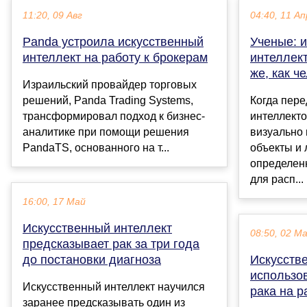
11:20, 09 Авг
04:40, 11 Ап
Panda устроила искусственный
Ученые: 
интеллект на работу к брокерам
интеллект
же, как ч
Израильский провайдер торговых
решений, Panda Trading Systems,
Когда пер
трансформировал подход к бизнес-
интеллекто
аналитике при помощи решения
визуально
PandaTS, основанного на т...
объекты и 
определенн
для расп...
16:00, 17 Май
Искусственный интеллект
08:50, 02 М
предсказывает рак за три года
до постановки диагноза
Искусств
использо
Искусственный интеллект научился
рака на р
заранее предсказывать один из