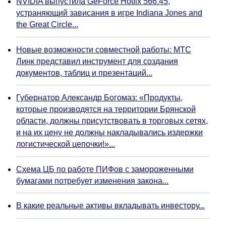
NVIDIA выпустила GeForce Hotfix 566.45,
устраняющий зависания в игре Indiana Jones and
the Great Circle...
Новые возможности совместной работы: МТС
Линк представил инструмент для создания
документов, таблиц и презентаций...
Губернатор Александр Богомаз: «Продукты,
которые производятся на территории Брянской
области, должны присутствовать в торговых сетях,
и на их цену не должны накладывались издержки
логистической цепочки!»...
Схема ЦБ по работе ПИФов с замороженными
бумагами потребует изменения закона...
В какие реальные активы вкладывать инвестору...