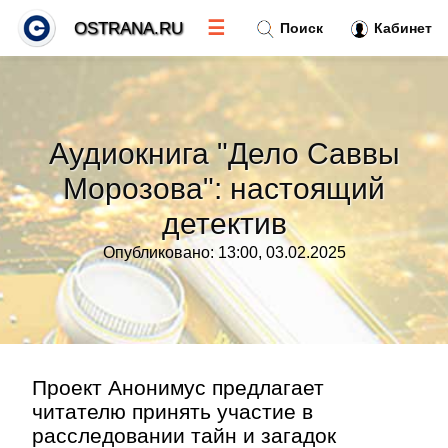
☰
OSTRANA.RU
Поиск
Кабинет
Новости
»
Аудиокнига "Дело Саввы
Тренды новостей
»
Морозова": настоящий
детектив
Рубрики
»
Опубликовано: 13:00, 03.02.2025
Правила
»
Контакт
»
Проект Анонимус предлагает
читателю принять участие в
расследовании тайн и загадок