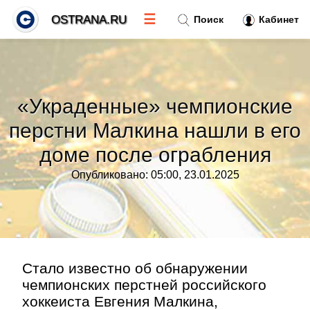
☰
OSTRANA.RU
Поиск
Кабинет
Новости
»
«Украденные» чемпионские
Тренды новостей
»
перстни Малкина нашли в его
доме после ограбления
Рубрики
»
Опубликовано: 05:00, 23.01.2025
Правила
»
Контакт
»
Стало известно об обнаружении
чемпионских перстней российского
хоккеиста Евгения Малкина,