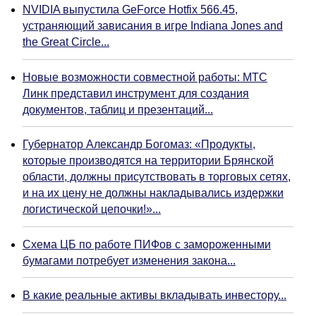
NVIDIA выпустила GeForce Hotfix 566.45,
устраняющий зависания в игре Indiana Jones and
the Great Circle...
Новые возможности совместной работы: МТС
Линк представил инструмент для создания
документов, таблиц и презентаций...
Губернатор Александр Богомаз: «Продукты,
которые производятся на территории Брянской
области, должны присутствовать в торговых сетях,
и на их цену не должны накладывались издержки
логистической цепочки!»...
Схема ЦБ по работе ПИФов с замороженными
бумагами потребует изменения закона...
В какие реальные активы вкладывать инвестору...