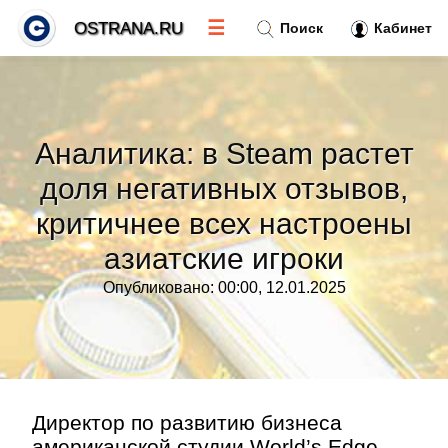
☰
OSTRANA.RU
Поиск
Кабинет
Новости
»
Аналитика: в Steam растет
Тренды новостей
»
доля негативных отзывов,
критичнее всех настроены
Рубрики
»
азиатские игроки
Правила
»
Опубликовано: 00:00, 12.01.2025
Контакт
»
Директор по развитию бизнеса
американской студии World’s Edge